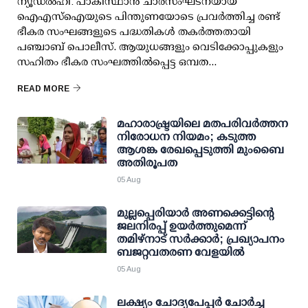
ന്യൂഡല്‍ഹി: പാകിസ്ഥാന്‍ ചാരസംഘടനയായ
ഐഎസ്ഐയുടെ പിന്തുണയോടെ പ്രവര്‍ത്തിച്ച രണ്ട്
ഭീകര സംഘങ്ങളുടെ പദ്ധതികള്‍ തകര്‍ത്തതായി
പഞ്ചാബ് പൊലീസ്. ആയുധങ്ങളും വെടിക്കോപ്പുകളും
സഹിതം ഭീകര സംഘത്തില്‍പ്പെട്ട ഒമ്പത...
READ MORE
മഹാരാഷ്ട്രയിലെ മതപരിവർത്തന
നിരോധന നിയമം; കടുത്ത
ആശങ്ക രേഖപ്പെടുത്തി മുംബൈ
അതിരൂപത
05 Aug
മുല്ലപ്പെരിയാര്‍ അണക്കെട്ടിന്റെ
ജലനിരപ്പ് ഉയര്‍ത്തുമെന്ന്
തമിഴ്‌നാട് സര്‍ക്കാര്‍; പ്രഖ്യാപനം
ബജറ്റവതരണ വേളയില്‍
05 Aug
ലക്ഷ്യം ചോദ്യപേപ്പര്‍ ചോര്‍ച്ച