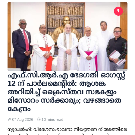
എഫ്.സി.ആര്‍.എ ഭേദഗതി ഓഗസ്റ്റ്
12 ന് പാര്‍ലമെന്റില്‍: ആശങ്ക
അറിയിച്ച് ക്രൈസ്തവ സഭകളും
മിസോറം സര്‍ക്കാരും; വഴങ്ങാതെ
കേന്ദ്രം
07 Aug 2026
10 mins read
ന്യൂഡല്‍ഹി: വിദേശസംഭാവനാ നിയന്ത്രണ നിയമത്തിലെ