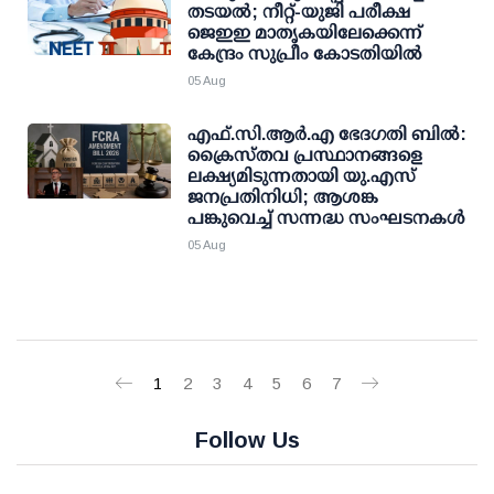
തടയല്‍; നീറ്റ്-യുജി പരീക്ഷ
ജെഇഇ മാതൃകയിലേക്കെന്ന്
കേന്ദ്രം സുപ്രീം കോടതിയില്‍
05 Aug
എഫ്.സി.ആര്‍.എ ഭേദഗതി ബില്‍:
ക്രൈസ്തവ പ്രസ്ഥാനങ്ങളെ
ലക്ഷ്യമിടുന്നതായി യു.എസ്
ജനപ്രതിനിധി; ആശങ്ക
പങ്കുവെച്ച് സന്നദ്ധ സംഘടനകള്‍
05 Aug
1
2
3
4
5
6
7
Follow Us