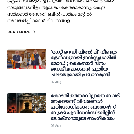
(എഫ്.സി.ആര്‍.എ) പുതിയ ഭേദഗതികള്‍ക്കെതിരെ
രാജ്യത്തുടനീളം ആശങ്ക ശക്തമാകുന്നു. കേന്ദ്ര
സര്‍ക്കാര്‍ ഭേദഗതി ബില്‍ പാര്‍ലമെന്റില്‍
അവതരിപ്പിക്കാന്‍ ദിവസങ്ങള്...
READ MORE
'ഗെറ്റ് റെഡി വിത്ത് മി' വീണ്ടും
ട്രെന്‍ഡുമായി ഇന്‍സ്റ്റഗ്രാമില്‍
മോഡി; കൈത്തറി ദിനം
ജനകീയമാക്കാന്‍ പുതിയ
ചലഞ്ചുമായി പ്രധാനമന്ത്രി
07 Aug
കോടതി ഉത്തരവില്ലാതെ ബാങ്ക്
അക്കൗണ്ട് വിവരങ്ങള്‍
പരിശോധിക്കാം: ബാങ്കേഴ്സ്
ബുക്ക് എവിഡന്‍സ് ബില്ലിന്
ലോക്സഭയുടെ അംഗീകാരം
06 Aug