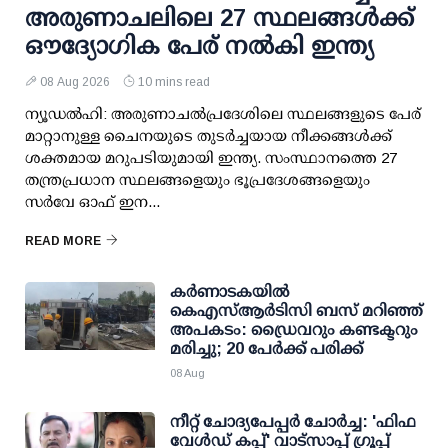
അരുണാചലിലെ 27 സ്ഥലങ്ങള്‍ക്ക്
ഔദ്യോഗിക പേര് നല്‍കി ഇന്ത്യ
08 Aug 2026
10 mins read
ന്യൂഡല്‍ഹി: അരുണാചല്‍പ്രദേശിലെ സ്ഥലങ്ങളുടെ പേര്
മാറ്റാനുള്ള ചൈനയുടെ തുടര്‍ച്ചയായ നീക്കങ്ങള്‍ക്ക്
ശക്തമായ മറുപടിയുമായി ഇന്ത്യ. സംസ്ഥാനത്തെ 27
തന്ത്രപ്രധാന സ്ഥലങ്ങളെയും ഭൂപ്രദേശങ്ങളെയും
സര്‍വേ ഓഫ് ഇന...
READ MORE
കര്‍ണാടകയില്‍
കെഎസ്ആര്‍ടിസി ബസ് മറിഞ്ഞ്
അപകടം: ഡ്രൈവറും കണ്ടക്ടറും
മരിച്ചു; 20 പേര്‍ക്ക് പരിക്ക്
08 Aug
നീറ്റ് ചോദ്യപേപ്പര്‍ ചോര്‍ച്ച: 'ഫിഫ
വേള്‍ഡ് കപ്പ്' വാട്സാപ്പ് ഗ്രൂപ്പ്