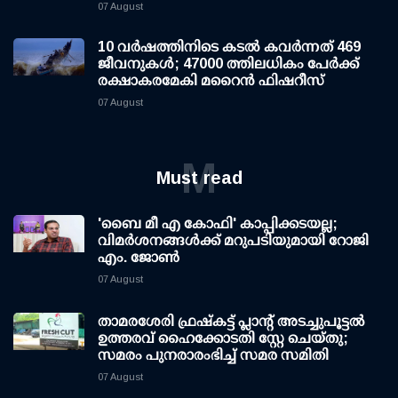
07 August
10 വര്‍ഷത്തിനിടെ കടല്‍ കവര്‍ന്നത് 469
ജീവനുകള്‍; 47000 ത്തിലധികം പേര്‍ക്ക്
രക്ഷാകരമേകി മറൈന്‍ ഫിഷറീസ്
07 August
M
Must read
'ബൈ മീ എ കോഫി' കാപ്പിക്കടയല്ല;
വിമര്‍ശനങ്ങള്‍ക്ക് മറുപടിയുമായി റോജി
എം. ജോണ്‍
07 August
താമരശേരി ഫ്രഷ്കട്ട് പ്ലാന്റ് അടച്ചുപൂട്ടൽ
ഉത്തരവ് ഹൈക്കോടതി സ്റ്റേ ചെയ്തു;
സമരം പുനരാരംഭിച്ച് സമര സമിതി
07 August