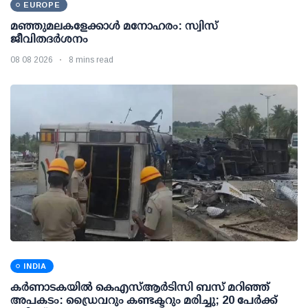
EUROPE
മഞ്ഞുമലകളേക്കാൾ മനോഹരം: സ്വിസ്
ജീവിതദർശനം
08 08 2026
8 mins read
INDIA
കര്‍ണാടകയില്‍ കെഎസ്ആര്‍ടിസി ബസ് മറിഞ്ഞ്
അപകടം: ഡ്രൈവറും കണ്ടക്ടറും മരിച്ചു; 20 പേര്‍ക്ക്