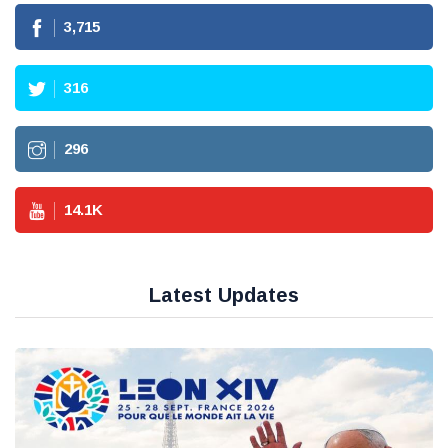
3,715
316
296
14.1
K
Latest Updates