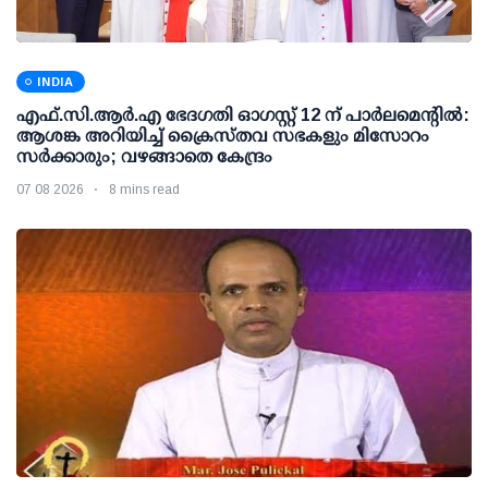
INDIA
എഫ്.സി.ആര്‍.എ ഭേദഗതി ഓഗസ്റ്റ് 12 ന് പാര്‍ലമെന്റില്‍:
ആശങ്ക അറിയിച്ച് ക്രൈസ്തവ സഭകളും മിസോറം
സര്‍ക്കാരും; വഴങ്ങാതെ കേന്ദ്രം
07 08 2026
8 mins read