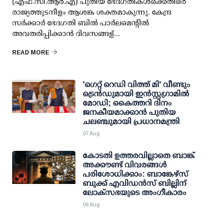
(എഫ്.സി.ആര്‍.എ) പുതിയ ഭേദഗതികള്‍ക്കെതിരെ
രാജ്യത്തുടനീളം ആശങ്ക ശക്തമാകുന്നു. കേന്ദ്ര
സര്‍ക്കാര്‍ ഭേദഗതി ബില്‍ പാര്‍ലമെന്റില്‍
അവതരിപ്പിക്കാന്‍ ദിവസങ്ങള്...
READ MORE
'ഗെറ്റ് റെഡി വിത്ത് മി' വീണ്ടും
ട്രെന്‍ഡുമായി ഇന്‍സ്റ്റഗ്രാമില്‍
മോഡി; കൈത്തറി ദിനം
ജനകീയമാക്കാന്‍ പുതിയ
ചലഞ്ചുമായി പ്രധാനമന്ത്രി
07 Aug
കോടതി ഉത്തരവില്ലാതെ ബാങ്ക്
അക്കൗണ്ട് വിവരങ്ങള്‍
പരിശോധിക്കാം: ബാങ്കേഴ്സ്
ബുക്ക് എവിഡന്‍സ് ബില്ലിന്
ലോക്സഭയുടെ അംഗീകാരം
06 Aug