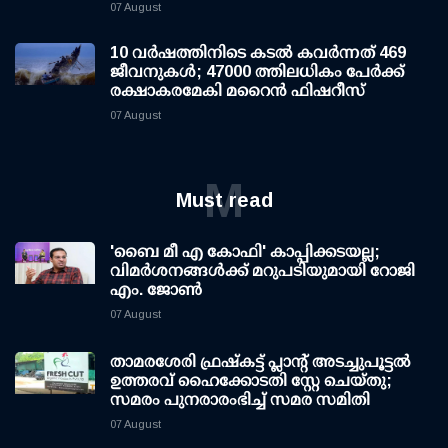
07 August
10 വര്‍ഷത്തിനിടെ കടല്‍ കവര്‍ന്നത് 469
ജീവനുകള്‍; 47000 ത്തിലധികം പേര്‍ക്ക്
രക്ഷാകരമേകി മറൈന്‍ ഫിഷറീസ്
07 August
M
Must read
'ബൈ മീ എ കോഫി' കാപ്പിക്കടയല്ല;
വിമര്‍ശനങ്ങള്‍ക്ക് മറുപടിയുമായി റോജി
എം. ജോണ്‍
07 August
താമരശേരി ഫ്രഷ്കട്ട് പ്ലാന്റ് അടച്ചുപൂട്ടൽ
ഉത്തരവ് ഹൈക്കോടതി സ്റ്റേ ചെയ്തു;
സമരം പുനരാരംഭിച്ച് സമര സമിതി
07 August