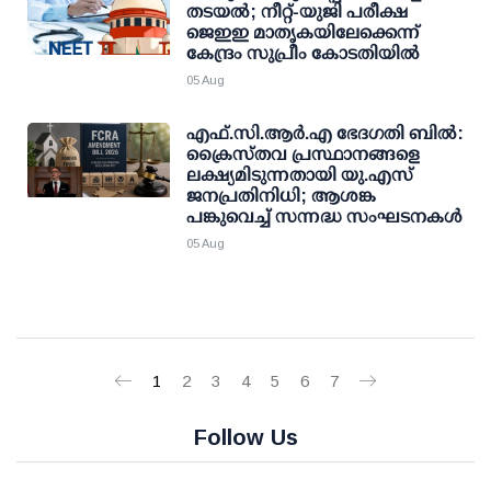
തടയല്‍; നീറ്റ്-യുജി പരീക്ഷ
ജെഇഇ മാതൃകയിലേക്കെന്ന്
കേന്ദ്രം സുപ്രീം കോടതിയില്‍
05 Aug
എഫ്.സി.ആര്‍.എ ഭേദഗതി ബില്‍:
ക്രൈസ്തവ പ്രസ്ഥാനങ്ങളെ
ലക്ഷ്യമിടുന്നതായി യു.എസ്
ജനപ്രതിനിധി; ആശങ്ക
പങ്കുവെച്ച് സന്നദ്ധ സംഘടനകള്‍
05 Aug
1
2
3
4
5
6
7
Follow Us