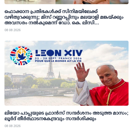
ഫൊക്കാന പ്രതിഭകള്‍ക്ക് സിനിമയിലേക്ക്
വഴിതുറക്കുന്നു; മിസ് റണ്ണറപ്പിനും മലയാളി മങ്കയ്ക്കും
അവസരം നല്‍കുമെന്ന് ഡോ. കെ. ലിസി
ഫെര്‍ണാണ്ടസ്
08 08 2026
ലിയോ പാപ്പയുടെ ഫ്രാൻസ് സന്ദർശനം അടുത്ത മാസം;
ലൂർദ് തീർത്ഥാടനകേന്ദ്രവും സന്ദർശിക്കും
08 08 2026