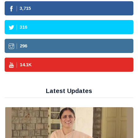
3,715
316
296
14.1
K
Latest Updates