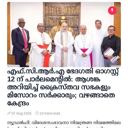
എഫ്.സി.ആര്‍.എ ഭേദഗതി ഓഗസ്റ്റ്
12 ന് പാര്‍ലമെന്റില്‍: ആശങ്ക
അറിയിച്ച് ക്രൈസ്തവ സഭകളും
മിസോറം സര്‍ക്കാരും; വഴങ്ങാതെ
കേന്ദ്രം
07 Aug 2026
10 mins read
ന്യൂഡല്‍ഹി: വിദേശസംഭാവനാ നിയന്ത്രണ നിയമത്തിലെ