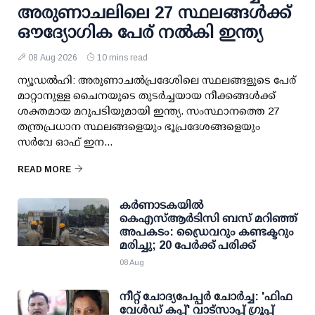
അരുണാചലിലെ 27 സ്ഥലങ്ങള്‍ക്ക്
ഔദ്യോഗിക പേര് നല്‍കി ഇന്ത്യ
08 Aug 2026
10 mins read
ന്യൂഡല്‍ഹി: അരുണാചല്‍പ്രദേശിലെ സ്ഥലങ്ങളുടെ പേര്
മാറ്റാനുള്ള ചൈനയുടെ തുടര്‍ച്ചയായ നീക്കങ്ങള്‍ക്ക്
ശക്തമായ മറുപടിയുമായി ഇന്ത്യ. സംസ്ഥാനത്തെ 27
തന്ത്രപ്രധാന സ്ഥലങ്ങളെയും ഭൂപ്രദേശങ്ങളെയും
സര്‍വേ ഓഫ് ഇന...
READ MORE
കര്‍ണാടകയില്‍
കെഎസ്ആര്‍ടിസി ബസ് മറിഞ്ഞ്
അപകടം: ഡ്രൈവറും കണ്ടക്ടറും
മരിച്ചു; 20 പേര്‍ക്ക് പരിക്ക്
08 Aug
നീറ്റ് ചോദ്യപേപ്പര്‍ ചോര്‍ച്ച: 'ഫിഫ
വേള്‍ഡ് കപ്പ്' വാട്സാപ്പ് ഗ്രൂപ്പ്