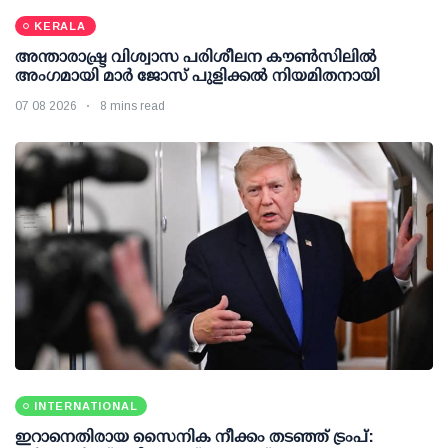
KERALA
അന്താരാഷ്ട്ര വിശ്വാസ പരിശീലന കൗണ്‍സിലില്‍
അംഗമായി മാര്‍ ജോസ് പുളിക്കല്‍ നിയമിതനായി
07 08 2026
8 mins read
INTERNATIONAL
ഇറാനെതിരായ സൈനിക നീക്കം തടഞ്ഞ് ട്രംപ്: