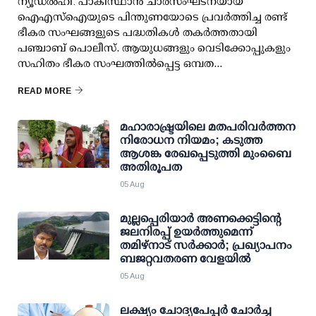
ന്യൂഡല്‍ഹി: പാകിസ്ഥാന്‍ ചാരസംഘടനയായ
ഐഎസ്ഐയുടെ പിന്തുണയോടെ പ്രവര്‍ത്തിച്ച രണ്ട്
ഭീകര സംഘങ്ങളുടെ പദ്ധതികള്‍ തകര്‍ത്തതായി
പഞ്ചാബ് പൊലീസ്. ആയുധങ്ങളും വെടിക്കോപ്പുകളും
സഹിതം ഭീകര സംഘത്തില്‍പ്പെട്ട ഒമ്പത...
READ MORE
മഹാരാഷ്ട്രയിലെ മതപരിവർത്തന
നിരോധന നിയമം; കടുത്ത
ആശങ്ക രേഖപ്പെടുത്തി മുംബൈ
അതിരൂപത
05 Aug
മുല്ലപ്പെരിയാര്‍ അണക്കെട്ടിന്റെ
ജലനിരപ്പ് ഉയര്‍ത്തുമെന്ന്
തമിഴ്‌നാട് സര്‍ക്കാര്‍; പ്രഖ്യാപനം
ബജറ്റവതരണ വേളയില്‍
05 Aug
ലക്ഷ്യം ചോദ്യപേപ്പര്‍ ചോര്‍ച്ച