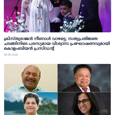
ക്രിസ്തുരാജൻ നീണാൾ വാഴട്ടെ; സത്യപ്രതിജ്ഞ
ചടങ്ങിനിടെ പരസ്യമായ വിശ്വാസ പ്രഘോഷണവുമായി
കൊളംബിയൻ പ്രസിഡന്റ്
08 08 2026