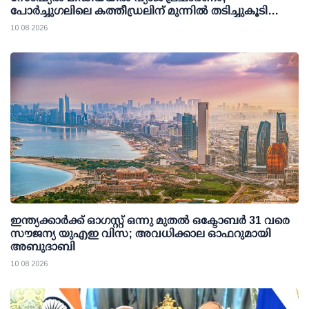
പോര്‍ച്ചുഗലിലെ കത്തീഡ്രലിന് മുന്നില്‍ തടിച്ചുകൂടി
ജനക്കൂട്ടം
10 08 2026
ഇന്ത്യക്കാര്‍ക്ക് ഓഗസ്റ്റ് ഒന്നു മുതല്‍ ഒക്ടോബര്‍ 31 വരെ
സൗജന്യ യുഎഇ വിസ; അവധിക്കാല ഓഫറുമായി
അബുദാബി
10 08 2026