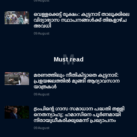
09 August
വെള്ളക്കെട്ട് രൂക്ഷം: കുട്ടനാട് താലൂക്കിലെ
വിദ്യാഭ്യാസ സ്ഥാപനങ്ങള്‍ക്ക് തിങ്കളാഴ്ച
അവധി
09 August
M
Must read
മരണത്തിലും നീതികിട്ടാതെ കുട്ടനാട്:
പ്രളയജലത്തില്‍ മുങ്ങി ആദ്യാവസാന
യാത്രകള്‍
09 August
ട്രംപിന്റെ ഗാസ സമാധാന പദ്ധതി തള്ളി
നെതന്യാഹു; ഹമാസിനെ പൂര്‍ണമായി
നിരായുധീകരിക്കുമെന്ന് പ്രഖ്യാപനം
09 August