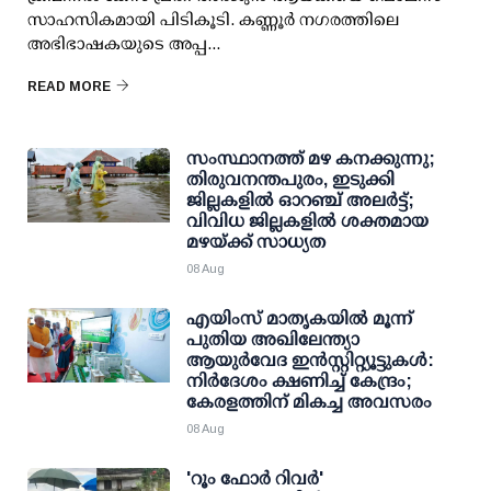
സാഹസികമായി പിടികൂടി. കണ്ണൂര്‍ നഗരത്തിലെ
അഭിഭാഷകയുടെ അപ്പ...
READ MORE
സംസ്ഥാനത്ത് മഴ കനക്കുന്നു;
തിരുവനന്തപുരം, ഇടുക്കി
ജില്ലകളിൽ ഓറഞ്ച് അലർട്ട്;
വിവിധ ജില്ലകളിൽ ശക്തമായ
മഴയ്ക്ക് സാധ്യത
08 Aug
എയിംസ് മാതൃകയില്‍ മൂന്ന്
പുതിയ അഖിലേന്ത്യാ
ആയുര്‍വേദ ഇന്‍സ്റ്റിറ്റ്യൂട്ടുകള്‍:
നിര്‍ദേശം ക്ഷണിച്ച് കേന്ദ്രം;
കേരളത്തിന് മികച്ച അവസരം
08 Aug
'റൂം ഫോര്‍ റിവര്‍'