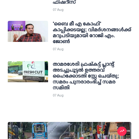
ഫിഷറീസ്
07 Aug
'ബൈ മീ എ കോഫി'
കാപ്പിക്കടയല്ല; വിമര്‍ശനങ്ങള്‍ക്ക്
മറുപടിയുമായി റോജി എം.
ജോണ്‍
07 Aug
താമരശേരി ഫ്രഷ്കട്ട് പ്ലാന്റ്
അടച്ചുപൂട്ടൽ ഉത്തരവ്
ഹൈക്കോടതി സ്റ്റേ ചെയ്തു;
സമരം പുനരാരംഭിച്ച് സമര
സമിതി
07 Aug