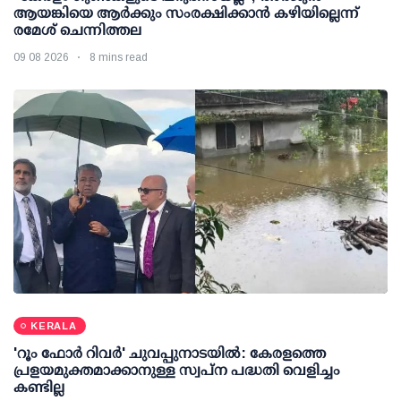
ആയങ്കിയെ ആർക്കും സംരക്ഷിക്കാൻ കഴിയില്ലെന്ന്
രമേശ് ചെന്നിത്തല
09 08 2026
8 mins read
KERALA
'റൂം ഫോര്‍ റിവര്‍' ചുവപ്പുനാടയില്‍: കേരളത്തെ
പ്രളയമുക്തമാക്കാനുള്ള സ്വപ്ന പദ്ധതി വെളിച്ചം
കണ്ടില്ല