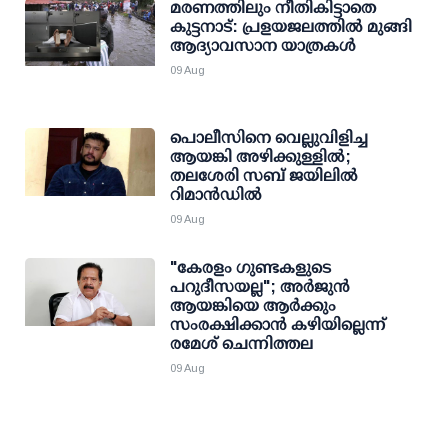
മരണത്തിലും നീതികിട്ടാതെ
കുട്ടനാട്: പ്രളയജലത്തില്‍ മുങ്ങി
ആദ്യാവസാന യാത്രകള്‍
09 Aug
പൊലീസിനെ വെല്ലുവിളിച്ച
ആയങ്കി അഴിക്കുള്ളില്‍;
തലശേരി സബ് ജയിലില്‍
റിമാന്‍ഡില്‍
09 Aug
"കേരളം ഗുണ്ടകളുടെ
പറുദീസയല്ല"; അർജുൻ
ആയങ്കിയെ ആർക്കും
സംരക്ഷിക്കാൻ കഴിയില്ലെന്ന്
രമേശ് ചെന്നിത്തല
09 Aug