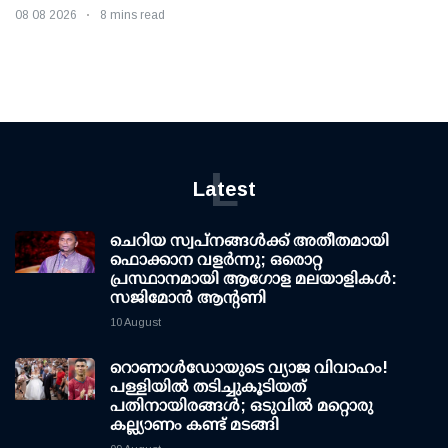
08 08 2026
8 mins read
L
Latest
ചെറിയ സ്വപ്നങ്ങൾക്ക് അതീതമായി
ഫൊക്കാന വളർന്നു; ഒരൊറ്റ
പ്രസ്ഥാനമായി ആഗോള മലയാളികൾ:
സജിമോൻ ആന്റണി
10 August
റൊണാള്‍ഡോയുടെ വ്യാജ വിവാഹം!
പള്ളിയില്‍ തടിച്ചുകൂടിയത്
പതിനായിരങ്ങള്‍; ഒടുവില്‍ മറ്റൊരു
കല്ല്യാണം കണ്ട് മടങ്ങി