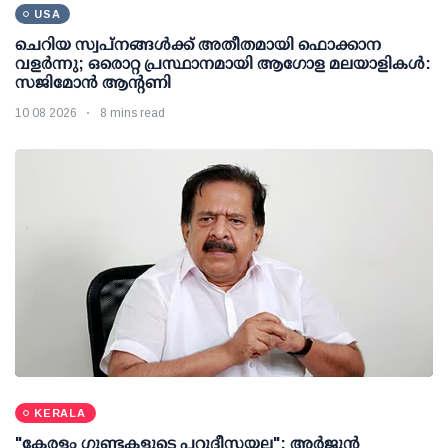
USA
ചെറിയ സ്വപ്നങ്ങൾക്ക് അതീതമായി ഫൊക്കാന
വളർന്നു; ഒരൊറ്റ പ്രസ്ഥാനമായി ആഗോള മലയാളികൾ:
സജിമോൻ ആന്റണി
10 08 2026
8 mins read
KERALA
"കേരളം ഗുണ്ടകളുടെ പറുദീസയല്ല"; അർജുൻ