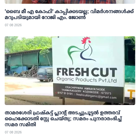
'ബൈ മീ എ കോഫി' കാപ്പിക്കടയല്ല; വിമര്‍ശനങ്ങള്‍ക്ക്
മറുപടിയുമായി റോജി എം. ജോണ്‍
07 08 2026
താമരശേരി ഫ്രഷ്കട്ട് പ്ലാന്റ് അടച്ചുപൂട്ടൽ ഉത്തരവ്
ഹൈക്കോടതി സ്റ്റേ ചെയ്തു; സമരം പുനരാരംഭിച്ച്
സമര സമിതി
07 08 2026