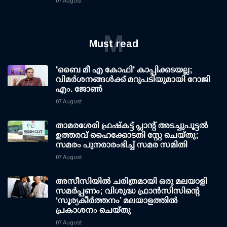
07 August
M
Must read
'ബൈ മീ എ കോഫി' കാപ്പിക്കടയല്ല;
വിമര്‍ശനങ്ങള്‍ക്ക് മറുപടിയുമായി റോജി
എം. ജോണ്‍
07 August
താമരശേരി ഫ്രഷ്കട്ട് പ്ലാന്റ് അടച്ചുപൂട്ടൽ
ഉത്തരവ് ഹൈക്കോടതി സ്റ്റേ ചെയ്തു;
സമരം പുനരാരംഭിച്ച് സമര സമിതി
07 August
അസീസിയിൽ ചരിത്രമായി ഒരു മലയാളി
സമർപ്പണം; വിശുദ്ധ ഫ്രാൻസിസിന്റെ
‘സൂര്യകീർത്തനം’ മലയാളത്തിൽ
പ്രകാശനം ചെയ്തു
07 August