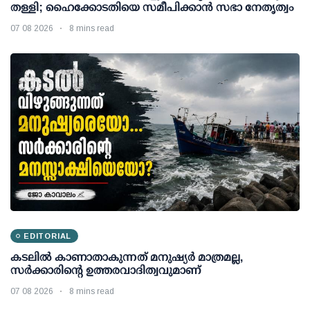
തള്ളി; ഹൈക്കോടതിയെ സമീപിക്കാൻ സഭാ നേതൃത്വം
07 08 2026
8 mins read
EDITORIAL
കടലിൽ കാണാതാകുന്നത് മനുഷ്യർ മാത്രമല്ല,
സർക്കാരിന്റെ ഉത്തരവാദിത്വവുമാണ്
07 08 2026
8 mins read