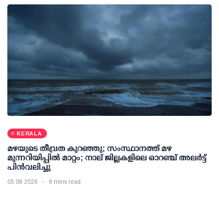
KERALA
മഴയുടെ തീവ്രത കുറഞ്ഞു; സംസ്ഥാനത്ത് മഴ
മുന്നറിയിപ്പിൽ മാറ്റം; നാല് ജില്ലകളിലെ ഓറഞ്ച് അലർട്ട്
പിൻവലിച്ചു
05 08 2026
8 mins read