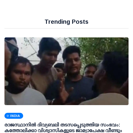
Trending Posts
INDIA
രാജസ്ഥാനിൽ ദിവ്യബലി തടസപ്പെടുത്തിയ സംഭവം:
കത്തോലിക്കാ വിശ്വാസികളുടെ ജാമ്യാപേക്ഷ വീണ്ടും