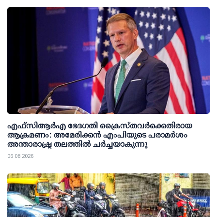
എഫ്‌സി‌ആര്‍‌എ ഭേദഗതി ക്രൈസ്തവർക്കെതിരായ
ആക്രമണം: അമേരിക്കൻ എംപിയുടെ പരാമർശം
അന്താരാഷ്ട്ര തലത്തിൽ ചർച്ചയാകുന്നു
06 08 2026