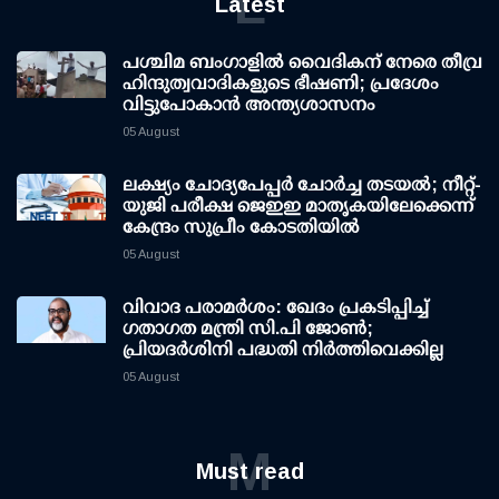
L
Latest
പശ്ചിമ ബംഗാളിൽ വൈദികന് നേരെ തീവ്ര
ഹിന്ദുത്വവാദികളുടെ ഭീഷണി; പ്രദേശം
വിട്ടുപോകാൻ അന്ത്യശാസനം
05 August
ലക്ഷ്യം ചോദ്യപേപ്പര്‍ ചോര്‍ച്ച തടയല്‍; നീറ്റ്-
യുജി പരീക്ഷ ജെഇഇ മാതൃകയിലേക്കെന്ന്
കേന്ദ്രം സുപ്രീം കോടതിയില്‍
05 August
വിവാദ പരാമര്‍ശം: ഖേദം പ്രകടിപ്പിച്ച്
ഗതാഗത മന്ത്രി സി.പി ജോണ്‍;
പ്രിയദര്‍ശിനി പദ്ധതി നിര്‍ത്തിവെക്കില്ല
05 August
M
Must read