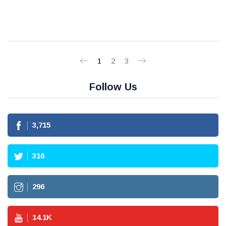
1
2
3
Follow Us
3,715
316
296
14.1
K