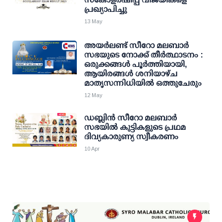
പ്രഖ്യാപിച്ചു
13 May
അയർലണ്ട് സീറോ മലബാർ
സഭയുടെ നോക്ക് തീർത്ഥാടനം :
ഒരുക്കങ്ങൾ പൂർത്തിയായി,
ആയിരങ്ങൾ ശനിയാഴ്ച
മാതൃസന്നിധിയിൽ ഒത്തുചേരും
12 May
ഡബ്ലിൻ സീറോ മലബാർ
സഭയിൽ കുട്ടികളുടെ പ്രഥമ
ദിവ്യകാരുണ്യ സ്വീകരണം
10 Apr