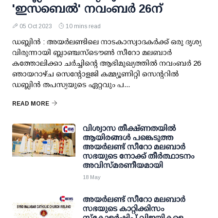
'ഇസബെൽ' നവംബർ 26ന്
05 Oct 2023
10 mins read
ഡബ്ലിൻ : അയർലണ്ടിലെ നാടകാസ്വാദകർക്ക് ഒരു ദൃശ്യ
വിരുന്നായി ബ്ലാഞ്ചസ്ടൌൺ സീറോ മലബാർ
കത്തോലിക്കാ ചർച്ചിൻ്റെ ആഭിമുഖ്യത്തിൽ നവംബർ 26
ഞായറാഴ്ച സെന്റോളജി കമ്മ്യൂണിറ്റി സെന്ററിൽ
ഡബ്ലിൻ തപസ്യയുടെ ഏറ്റവും പ...
READ MORE
വിശ്വാസ തീക്ഷ്ണതയിൽ
ആയിരങ്ങൾ പങ്കെടുത്ത
അയർലണ്ട് സീറോ മലബാർ
സഭയുടെ നോക്ക് തീർത്ഥാടനം
അവിസ്മരണീയമായി
18 May
അയർലണ്ട് സീറോ മലബാർ
സഭയുടെ കാറ്റിക്കിസം
സ്കോളർഷിപ്പ് വിജയികളെ