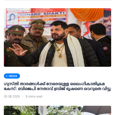
INDIA
ഗുസ്തി താരങ്ങള്‍ക്ക് നേരെയുള്ള ലൈംഗികാതിക്രമ
കേസ്: ബിജെപി നേതാവ് ബ്രിജ് ഭൂഷണെ വെറുതെ വിട്ടു
03 08 2026
8 mins read