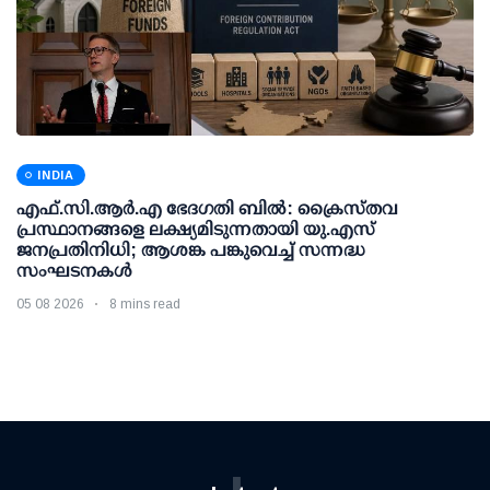
INDIA
എഫ്.സി.ആര്‍.എ ഭേദഗതി ബില്‍: ക്രൈസ്തവ
പ്രസ്ഥാനങ്ങളെ ലക്ഷ്യമിടുന്നതായി യു.എസ്
ജനപ്രതിനിധി; ആശങ്ക പങ്കുവെച്ച് സന്നദ്ധ
സംഘടനകള്‍
05 08 2026
8 mins read