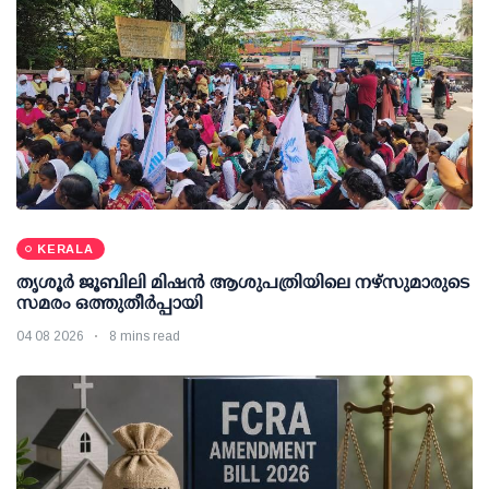
KERALA
തൃശൂര്‍ ജൂബിലി മിഷന്‍ ആശുപത്രിയിലെ നഴ്സുമാരുടെ
സമരം ഒത്തുതീര്‍പ്പായി
04 08 2026
8 mins read