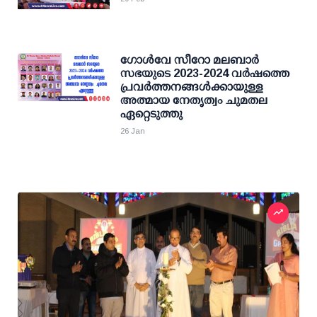
ഗോൾവേ സീറോ മലബാർ
സഭയുടെ 2023-2024 വർഷത്തെ
പ്രവർത്തനങ്ങൾക്കായുള്ള
അത്മായ നേതൃത്വം ചുമതല
ഏറ്റെടുത്തു
26 Jan