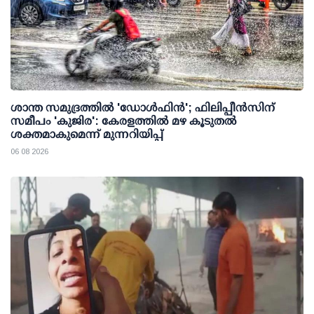
ശാന്ത സമുദ്രത്തില്‍ 'ഡോള്‍ഫിന്‍'; ഫിലിപ്പീന്‍സിന്
സമീപം 'കുജിര': കേരളത്തില്‍ മഴ കൂടുതല്‍
ശക്തമാകുമെന്ന് മുന്നറിയിപ്പ്
06 08 2026