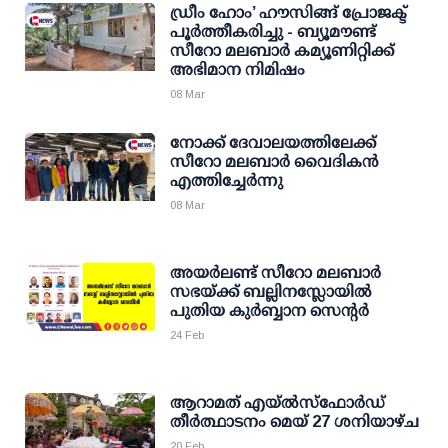
ഡ്രീം ഹോം’ ഹൗസിങ്ങ് പ്രോജക്ട്
പൂർത്തീകരിച്ചു - ബ്യൂമൗണ്ട്
സീറോ മലബാർ കമ്യൂണിറ്റിക്ക്
അഭിമാന നിമിഷം
08 Mar
നോക്ക് ദേവാലയത്തിലേക്ക്
സീറോ മലബാർ വൈദികൻ
എത്തിച്ചേർന്നു
08 Mar
അയർലണ്ട് സീറോ മലബാർ
സഭയ്ക്ക് ബല്ലിനസ്ലോയിൽ
പുതിയ കുർബ്ബാന സെൻ്റർ
24 Feb
ആറാമത് എയ്‌ൽസ്‌ഫോർഡ്
തീർത്ഥാടനം മെയ് 27 ശനിയാഴ്ച
20 Feb