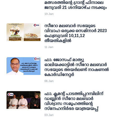
മത്സരത്തിൻ്റെ ഗ്രാൻ്റ് ഫിനാലെ
ജനുവരി 21 ശനിയാഴ്ച നടക്കും
19 Jan
സീറോ മലബാർ സഭയുടെ
വിവാഹ ഒരുക്ക സെമിനാർ 2023
ഫെബ്രുവരി 10,11,12
തീയതികളിൽ
11 Jan
ഫാ. ജോസഫ് മാത്യു
ഓലിയക്കാട്ടിൽ സീറോ മലബാർ
സഭയുടെ അയർലണ്ട് നാഷണൽ
കോർഡിനേറ്റർ
06 Jan
ഫാ. ക്ലമൻ്റ് പാടത്തിപ്പറമ്പിലിന്
ഡബ്ലിൻ സീറോ മലബാർ
വിശ്വാസ സമൂഹത്തിൻ്റെ
സ്നേഹനിർഭര യാത്രയയപ്പ്
03 Jan