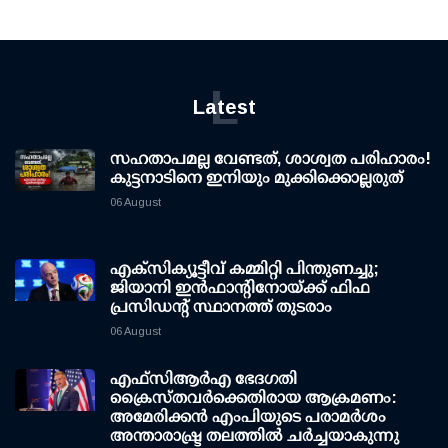
L
Latest
സഹതാപമല്ല വേണ്ടത്, ശാശ്വത പരിഹാരം!
കുട്ടനാടിനെ ഇനിയും മുക്കിക്കൊല്ലരുത്
06 August
എക്സിക്യൂട്ടീവ് കമ്മിറ്റി പിന്തുണച്ചു;
ജിയാനി ഇന്‍ഫാന്റിനോയ്ക്ക് ഫിഫ
പ്രസിഡന്റ് സ്ഥാനത്ത് തുടരാം
06 August
എഫ്‌സി‌ആര്‍‌എ ഭേദഗതി
ക്രൈസ്തവർക്കെതിരായ ആക്രമണം:
അമേരിക്കൻ എംപിയുടെ പരാമർശം
അന്താരാഷ്ട്ര തലത്തിൽ ചർച്ചയാകുന്നു