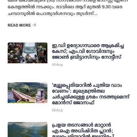
കേരളത്തിൽ നടക്കും. രാവിലെ ആറ് മുതൽ 9.30 വരെ
ചമ്പാനൂരിൽ പൊതുദർശനവും തുടർന്ന്...
READ MORE
ഇ.ഡി ഉദ്യോഗസ്ഥരെ ആക്രമിച്ച
കേസ്; എം.വി ഗോവിന്ദനും
ജോണ്‍ ബ്രിട്ടാസിനും നോട്ടീസ്
06 Aug
'മുല്ലപ്പെരിയാറില്‍ പുതിയ ഡാം
വേണം': മുഖ്യമന്ത്രിതല
ചര്‍ച്ചയ്ക്കുള്ള ശ്രമം നടത്തുമെന്ന്
മോന്‍സ് ജോസഫ്
06 Aug
പ്രളയ തടസങ്ങള്‍ മാറ്റാന്‍
എ.ഐ അധിഷ്ഠിത പ്ലാന്‍;
മുല്ലപ്പെരിയാറില്‍ ജലനിരപ്പ്