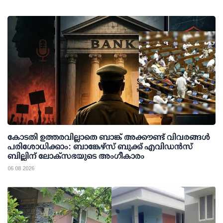
കോടതി ഉത്തരവില്ലാതെ ബാങ്ക് അക്കൗണ്ട് വിവരങ്ങള്‍
പരിശോധിക്കാം: ബാങ്കേഴ്സ് ബുക്ക് എവിഡന്‍സ്
ബില്ലിന് ലോക്സഭയുടെ അംഗീകാരം
06 08 2026