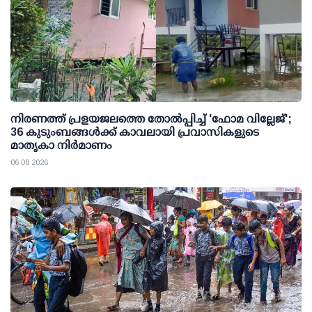
നിരണത്ത് പ്രളയജലത്തെ തോല്‍പ്പിച്ച് 'ഫോമ വില്ലേജ്';
36 കുടുംബങ്ങള്‍ക്ക് കാവലായി പ്രവാസികളുടെ
മാതൃകാ നിര്‍മാണം
06 08 2026