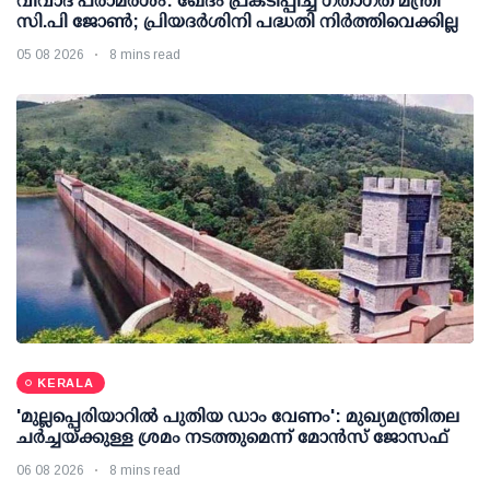
വിവാദ പരാമര്‍ശം: ഖേദം പ്രകടിപ്പിച്ച് ഗതാഗത മന്ത്രി
സി.പി ജോണ്‍; പ്രിയദര്‍ശിനി പദ്ധതി നിര്‍ത്തിവെക്കില്ല
05 08 2026
8 mins read
KERALA
'മുല്ലപ്പെരിയാറില്‍ പുതിയ ഡാം വേണം': മുഖ്യമന്ത്രിതല
ചര്‍ച്ചയ്ക്കുള്ള ശ്രമം നടത്തുമെന്ന് മോന്‍സ് ജോസഫ്
06 08 2026
8 mins read