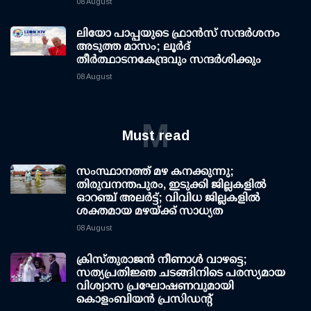
08 August
ലിയോ പാപ്പയുടെ ഫ്രാൻസ് സന്ദർശനം
അടുത്ത മാസം; ലൂർദ്
തീർത്ഥാടനകേന്ദ്രവും സന്ദർശിക്കും
08 August
M
Must read
സംസ്ഥാനത്ത് മഴ കനക്കുന്നു;
തിരുവനന്തപുരം, ഇടുക്കി ജില്ലകളിൽ
ഓറഞ്ച് അലർട്ട്; വിവിധ ജില്ലകളിൽ
ശക്തമായ മഴയ്ക്ക് സാധ്യത
08 August
ക്രിസ്തുരാജൻ നീണാൾ വാഴട്ടെ;
സത്യപ്രതിജ്ഞ ചടങ്ങിനിടെ പരസ്യമായ
വിശ്വാസ പ്രഘോഷണവുമായി
കൊളംബിയൻ പ്രസിഡന്റ്