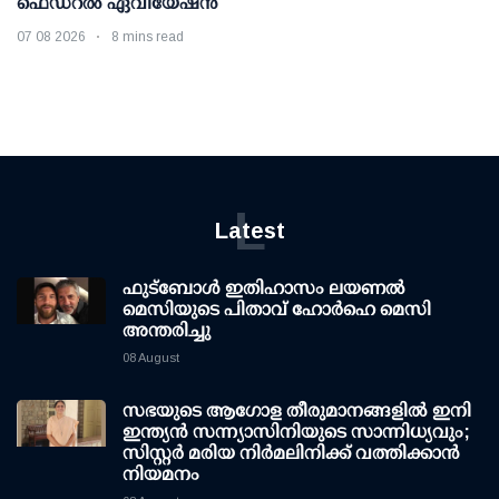
ഫെഡറല്‍ ഏവിയേഷന്‍
07 08 2026
8 mins read
L
Latest
ഫുട്ബോൾ ഇതിഹാസം ലയണൽ
മെസിയുടെ പിതാവ് ഹോർഹെ മെസി
അന്തരിച്ചു
08 August
സഭയുടെ ആഗോള തീരുമാനങ്ങളിൽ ഇനി
ഇന്ത്യൻ സന്ന്യാസിനിയുടെ സാന്നിധ്യവും;
സിസ്റ്റർ മരിയ നിർമലിനിക്ക് വത്തിക്കാൻ
നിയമനം