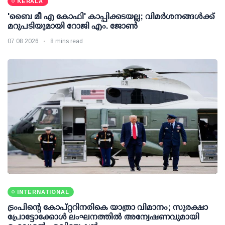
KERALA
'ബൈ മീ എ കോഫി' കാപ്പിക്കടയല്ല; വിമര്‍ശനങ്ങള്‍ക്ക്
മറുപടിയുമായി റോജി എം. ജോണ്‍
07 08 2026
8 mins read
INTERNATIONAL
ട്രംപിന്റെ കോപ്റ്ററിനരികെ യാത്രാ വിമാനം; സുരക്ഷാ
പ്രോട്ടോക്കോള്‍ ലംഘനത്തില്‍ അന്വേഷണവുമായി