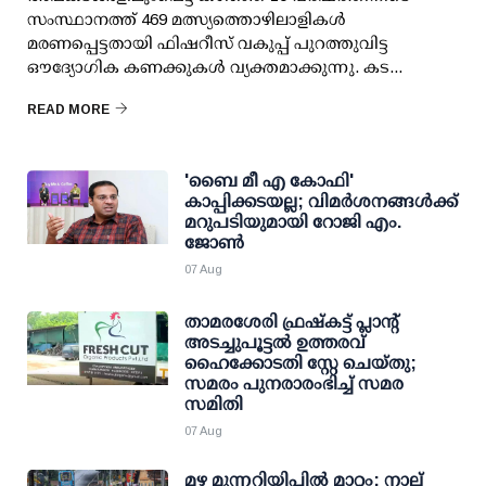
സംസ്ഥാനത്ത് 469 മത്സ്യത്തൊഴിലാളികള്‍
മരണപ്പെട്ടതായി ഫിഷറീസ് വകുപ്പ് പുറത്തുവിട്ട
ഔദ്യോഗിക കണക്കുകള്‍ വ്യക്തമാക്കുന്നു. കട...
READ MORE
'ബൈ മീ എ കോഫി'
കാപ്പിക്കടയല്ല; വിമര്‍ശനങ്ങള്‍ക്ക്
മറുപടിയുമായി റോജി എം.
ജോണ്‍
07 Aug
താമരശേരി ഫ്രഷ്കട്ട് പ്ലാന്റ്
അടച്ചുപൂട്ടൽ ഉത്തരവ്
ഹൈക്കോടതി സ്റ്റേ ചെയ്തു;
സമരം പുനരാരംഭിച്ച് സമര
സമിതി
07 Aug
മഴ മുന്നറിയിപ്പില്‍ മാറ്റം: നാല്