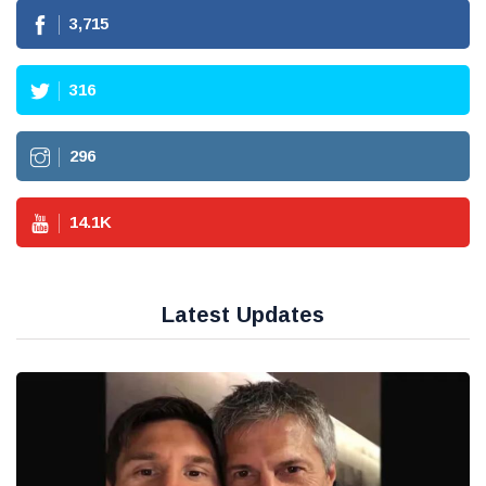
3,715
316
296
14.1
K
Latest Updates