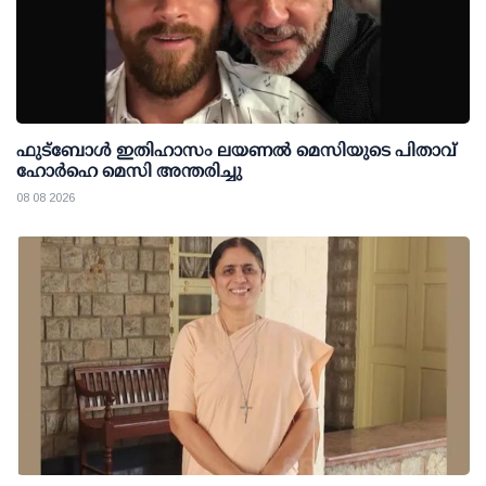
ഫുട്ബോൾ ഇതിഹാസം ലയണൽ മെസിയുടെ പിതാവ്
ഹോർഹെ മെസി അന്തരിച്ചു
08 08 2026