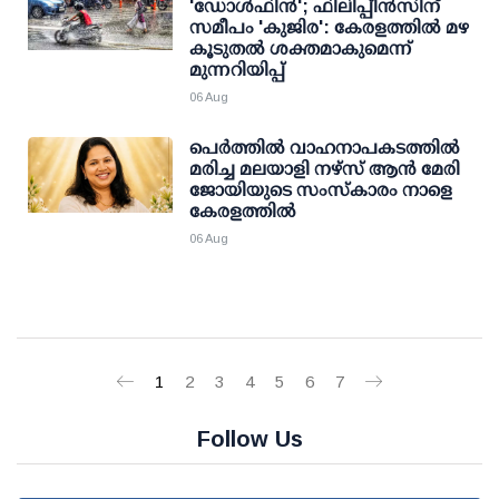
'ഡോള്‍ഫിന്‍'; ഫിലിപ്പീന്‍സിന്
സമീപം 'കുജിര': കേരളത്തില്‍ മഴ
കൂടുതല്‍ ശക്തമാകുമെന്ന്
മുന്നറിയിപ്പ്
06 Aug
പെർത്തിൽ വാഹനാപകടത്തിൽ
മരിച്ച മലയാളി നഴ്സ് ആൻ മേരി
ജോയിയുടെ സംസ്കാരം നാളെ
കേരളത്തിൽ
06 Aug
1
2
3
4
5
6
7
Follow Us