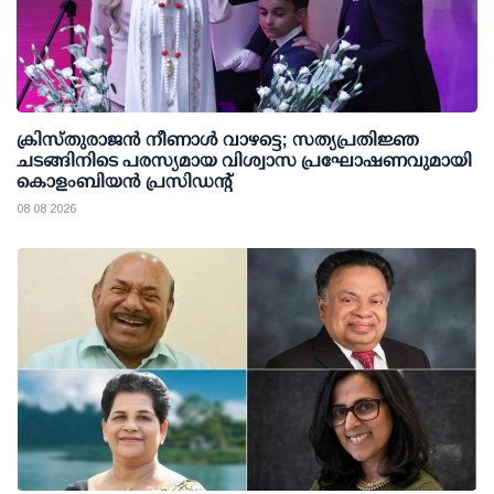
ക്രിസ്തുരാജൻ നീണാൾ വാഴട്ടെ; സത്യപ്രതിജ്ഞ
ചടങ്ങിനിടെ പരസ്യമായ വിശ്വാസ പ്രഘോഷണവുമായി
കൊളംബിയൻ പ്രസിഡന്റ്
08 08 2026