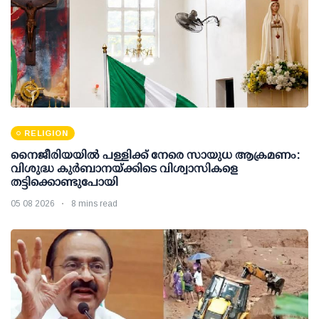
RELIGION
നൈജീരിയയിൽ പള്ളിക്ക് നേരെ സായുധ ആക്രമണം:
വിശുദ്ധ കുർബാനയ്ക്കിടെ വിശ്വാസികളെ
തട്ടിക്കൊണ്ടുപോയി
05 08 2026
8 mins read