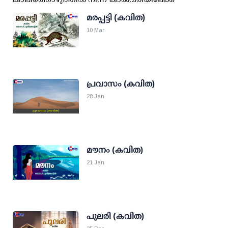
മരപ്പട്ടി (കവിത)
10 Mar
പ്രവാസം (കവിത)
28 Jan
മൗനം (കവിത)
21 Jan
പുലരി (കവിത)