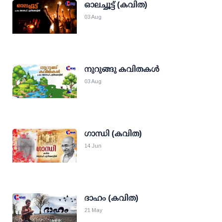
ഓലച്ചൂട്ട് (കവിത)
03 Aug
നുറുങ്ങു കവിതകൾ
03 Aug
ഗാന്ധി (കവിത)
14 Jun
ദാഹം (കവിത)
21 May