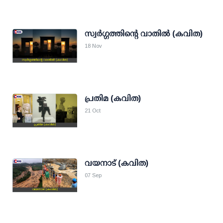
സ്വർഗ്ഗത്തിൻ്റെ വാതിൽ (കവിത)
18 Nov
പ്രതിമ (കവിത)
21 Oct
വയനാട് (കവിത)
07 Sep