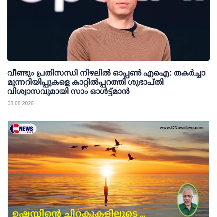
വീണ്ടും പ്രതിസന്ധി നിഴലില്‍ ഓപ്പണ്‍ എഐ: തകര്‍ച്ചാ
മുന്നറിയിപ്പുകളെ കാറ്റില്‍പ്പറത്തി ശുഭാപ്തി
വിശ്വാസവുമായി സാം ഓള്‍ട്ട്മാന്‍
08 08 2026