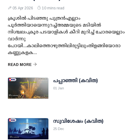
05 Apr 2026
10 mins read
ക്രൂശിൽ പിടഞ്ഞു പുത്രൻഎല്ലാം
പൂർത്തിയായെന്നുറച്ച്അമ്മയുടെ മടിയിൽ
നിശ്ചലം,ക്രൂര പടയാളികൾ കീറി മുറിച്ച് ചോരയെല്ലാം
വാർന്നു
പോയി...കാലിത്തൊഴുത്തിലിരുട്ടിലുംതിളങ്ങിയോരാ
കണ്ണുകളക...
READ MORE
പപ്പാഞ്ഞി (കവിത)
01 Jan
സുവിശേഷം (കവിത)
25 Dec