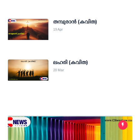
തമ്പുരാൻ (കവിത)
19 Apr
ലഹരി (കവിത)
20 Mar