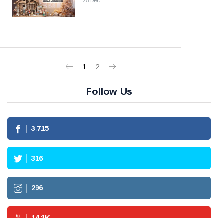
25 Dec
1
2
Follow Us
3,715
316
296
14.1
K