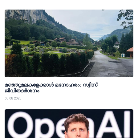
മഞ്ഞുമലകളേക്കാൾ മനോഹരം: സ്വിസ്
ജീവിതദർശനം
08 08 2026