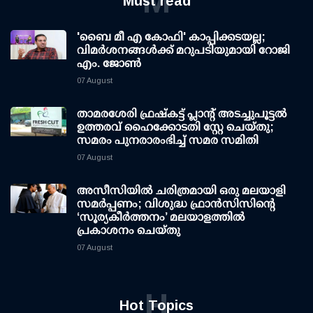
M
Must read
'ബൈ മീ എ കോഫി' കാപ്പിക്കടയല്ല;
വിമര്‍ശനങ്ങള്‍ക്ക് മറുപടിയുമായി റോജി
എം. ജോണ്‍
07 August
താമരശേരി ഫ്രഷ്കട്ട് പ്ലാന്റ് അടച്ചുപൂട്ടൽ
ഉത്തരവ് ഹൈക്കോടതി സ്റ്റേ ചെയ്തു;
സമരം പുനരാരംഭിച്ച് സമര സമിതി
07 August
അസീസിയിൽ ചരിത്രമായി ഒരു മലയാളി
സമർപ്പണം; വിശുദ്ധ ഫ്രാൻസിസിന്റെ
‘സൂര്യകീർത്തനം’ മലയാളത്തിൽ
പ്രകാശനം ചെയ്തു
07 August
H
Hot Topics