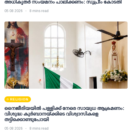
അധികൃതര്‍ സംയമനം പാലിക്കണം: സുപ്രീം കോടതി
05 08 2026
8 mins read
RELIGION
നൈജീരിയയിൽ പള്ളിക്ക് നേരെ സായുധ ആക്രമണം:
വിശുദ്ധ കുർബാനയ്ക്കിടെ വിശ്വാസികളെ
തട്ടിക്കൊണ്ടുപോയി
05 08 2026
8 mins read