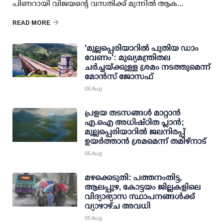
പിണറായി വിജയന്റെ വസതിക്ക് മുന്നില്‍ ആക...
READ MORE
'മുല്ലപ്പെരിയാറില്‍ പുതിയ ഡാം
വേണം': മുഖ്യമന്ത്രിതല
ചര്‍ച്ചയ്ക്കുള്ള ശ്രമം നടത്തുമെന്ന്
മോന്‍സ് ജോസഫ്
06 Aug
പ്രളയ തടസങ്ങള്‍ മാറ്റാന്‍
എ.ഐ അധിഷ്ഠിത പ്ലാന്‍;
മുല്ലപ്പെരിയാറില്‍ ജലനിരപ്പ്
ഉയര്‍ത്താന്‍ ശ്രമമെന്ന് തമിഴ്നാട്
06 Aug
മഴക്കെടുതി: പത്തനംതിട്ട,
ആലപ്പുഴ, കോട്ടയം ജില്ലകളിലെ
വിദ്യാഭ്യാസ സ്ഥാപനങ്ങള്‍ക്ക്
വ്യാഴാഴ്ച അവധി
05 Aug