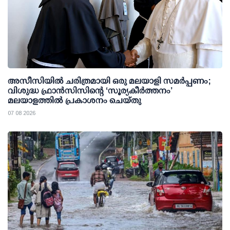
അസീസിയിൽ ചരിത്രമായി ഒരു മലയാളി സമർപ്പണം;
വിശുദ്ധ ഫ്രാൻസിസിന്റെ ‘സൂര്യകീർത്തനം’
മലയാളത്തിൽ പ്രകാശനം ചെയ്തു
07 08 2026