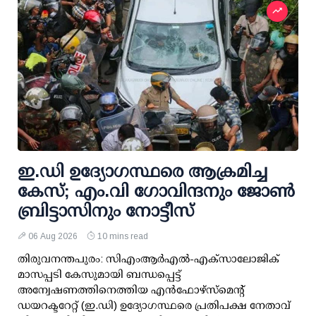
ഇ.ഡി ഉദ്യോഗസ്ഥരെ ആക്രമിച്ച
കേസ്; എം.വി ഗോവിന്ദനും ജോണ്‍
ബ്രിട്ടാസിനും നോട്ടീസ്
06 Aug 2026
10 mins read
തിരുവനന്തപുരം: സിഎംആര്‍എല്‍-എക്‌സാലോജിക്
മാസപ്പടി കേസുമായി ബന്ധപ്പെട്ട്
അന്വേഷണത്തിനെത്തിയ എന്‍ഫോഴ്സ്മെന്റ്
ഡയറക്ടറേറ്റ് (ഇ.ഡി) ഉദ്യോഗസ്ഥരെ പ്രതിപക്ഷ നേതാവ്