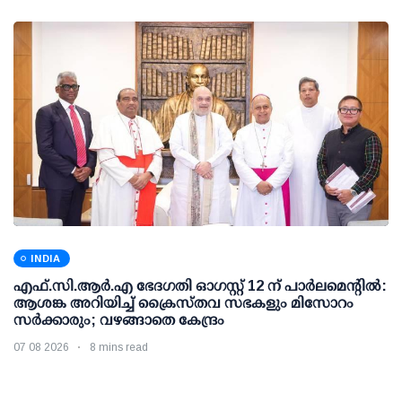
INDIA
എഫ്.സി.ആര്‍.എ ഭേദഗതി ഓഗസ്റ്റ് 12 ന് പാര്‍ലമെന്റില്‍:
ആശങ്ക അറിയിച്ച് ക്രൈസ്തവ സഭകളും മിസോറം
സര്‍ക്കാരും; വഴങ്ങാതെ കേന്ദ്രം
07 08 2026
8 mins read