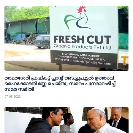
താമരശേരി ഫ്രഷ്കട്ട് പ്ലാന്റ് അടച്ചുപൂട്ടൽ ഉത്തരവ്
ഹൈക്കോടതി സ്റ്റേ ചെയ്തു; സമരം പുനരാരംഭിച്ച്
സമര സമിതി
07 08 2026