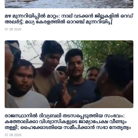
മഴ മുന്നറിയിപ്പില്‍ മാറ്റം: നാല് വടക്കന്‍ ജില്ലകളില്‍ റെഡ്
അലര്‍ട്ട്; മധ്യ കേരളത്തില്‍ ഓറഞ്ച് മുന്നറിയിപ്പ്
07 08 2026
രാജസ്ഥാനിൽ ദിവ്യബലി തടസപ്പെടുത്തിയ സംഭവം:
കത്തോലിക്കാ വിശ്വാസികളുടെ ജാമ്യാപേക്ഷ വീണ്ടും
തള്ളി; ഹൈക്കോടതിയെ സമീപിക്കാൻ സഭാ നേതൃത്വം
07 08 2026