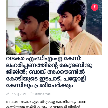
വടകര എംഡിഎംഎ കേസ്:
ലഹരിപ്പണത്തിന്റെ കേന്ദ്രബിന്ദു
ജിജില്‍; ബാങ്ക് അക്കൗണ്ടില്‍
കോടിയുടെ ഇടപാട്, പയ്യോളി
കേസിലും പ്രതിചേര്‍ക്കും
07 Aug 2026
10 mins read
വടകര: വടകര എംഡിഎംഎ കേസിലെ പ്രധാന
കണ്ണിയായ ഇരിട്ടി കൂട്ടുപുഴ സ്വദേശി ജിജില്‍