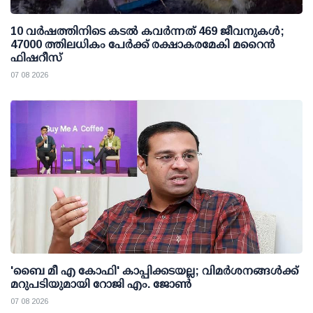
10 വര്‍ഷത്തിനിടെ കടല്‍ കവര്‍ന്നത് 469 ജീവനുകള്‍;
47000 ത്തിലധികം പേര്‍ക്ക് രക്ഷാകരമേകി മറൈന്‍
ഫിഷറീസ്
07 08 2026
'ബൈ മീ എ കോഫി' കാപ്പിക്കടയല്ല; വിമര്‍ശനങ്ങള്‍ക്ക്
മറുപടിയുമായി റോജി എം. ജോണ്‍
07 08 2026