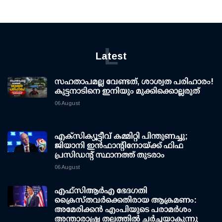
L
Latest
സഹതാപമല്ല വേണ്ടത്, ശാശ്വത പരിഹാരം!
കുട്ടനാടിനെ ഇനിയും മുക്കിക്കൊല്ലരുത്
06 August
എക്സിക്യൂട്ടീവ് കമ്മിറ്റി പിന്തുണച്ചു;
ജിയാനി ഇന്‍ഫാന്റിനോയ്ക്ക് ഫിഫ
പ്രസിഡന്റ് സ്ഥാനത്ത് തുടരാം
06 August
എഫ്‌സി‌ആര്‍‌എ ഭേദഗതി
ക്രൈസ്തവർക്കെതിരായ ആക്രമണം:
അമേരിക്കൻ എംപിയുടെ പരാമർശം
അന്താരാഷ്ട്ര തലത്തിൽ ചർച്ചയാകുന്നു