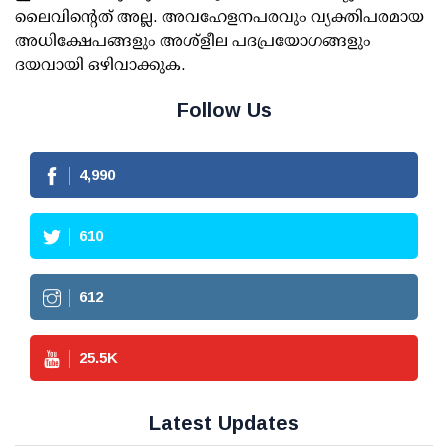
ലൈവിന്റെത് അല്ല. അവഹേളനപരവും വ്യക്തിപരമായ
അധിക്ഷേപങ്ങളും അശ്‌ളീല പദപ്രയോഗങ്ങളും
ദയവായി ഒഴിവാക്കുക.
Follow Us
4,990
610
612
25.5
K
Latest Updates