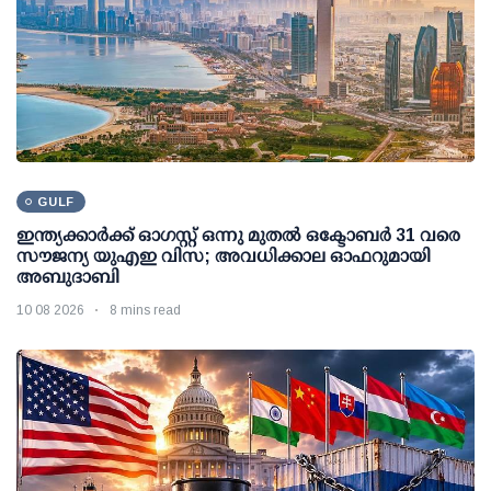
GULF
ഇന്ത്യക്കാര്‍ക്ക് ഓഗസ്റ്റ് ഒന്നു മുതല്‍ ഒക്ടോബര്‍ 31 വരെ
സൗജന്യ യുഎഇ വിസ; അവധിക്കാല ഓഫറുമായി
അബുദാബി
10 08 2026
8 mins read