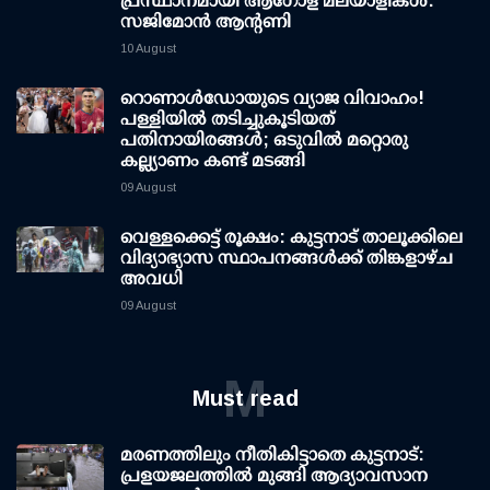
പ്രസ്ഥാനമായി ആഗോള മലയാളികൾ:
സജിമോൻ ആന്റണി
10 August
റൊണാള്‍ഡോയുടെ വ്യാജ വിവാഹം!
പള്ളിയില്‍ തടിച്ചുകൂടിയത്
പതിനായിരങ്ങള്‍; ഒടുവില്‍ മറ്റൊരു
കല്ല്യാണം കണ്ട് മടങ്ങി
09 August
വെള്ളക്കെട്ട് രൂക്ഷം: കുട്ടനാട് താലൂക്കിലെ
വിദ്യാഭ്യാസ സ്ഥാപനങ്ങള്‍ക്ക് തിങ്കളാഴ്ച
അവധി
09 August
M
Must read
മരണത്തിലും നീതികിട്ടാതെ കുട്ടനാട്:
പ്രളയജലത്തില്‍ മുങ്ങി ആദ്യാവസാന