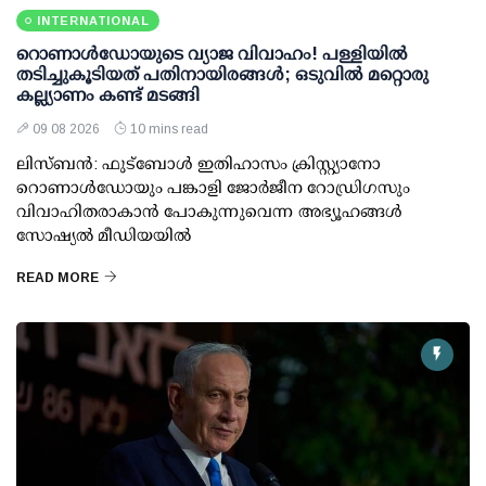
INTERNATIONAL
റൊണാള്‍ഡോയുടെ വ്യാജ വിവാഹം! പള്ളിയില്‍
തടിച്ചുകൂടിയത് പതിനായിരങ്ങള്‍; ഒടുവില്‍ മറ്റൊരു
കല്ല്യാണം കണ്ട് മടങ്ങി
09 08 2026
10 mins read
ലിസ്ബന്‍: ഫുട്‌ബോള്‍ ഇതിഹാസം ക്രിസ്റ്റ്യാനോ
റൊണാള്‍ഡോയും പങ്കാളി ജോര്‍ജീന റോഡ്രിഗസും
വിവാഹിതരാകാന്‍ പോകുന്നുവെന്ന അഭ്യൂഹങ്ങള്‍
സോഷ്യല്‍ മീഡിയയില്‍
READ MORE