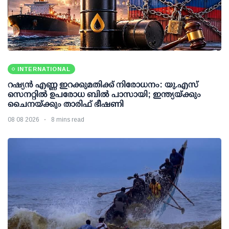
INTERNATIONAL
റഷ്യന്‍ എണ്ണ ഇറക്കുമതിക്ക് നിരോധനം: യു.എസ്
സെനറ്റില്‍ ഉപരോധ ബില്‍ പാസായി; ഇന്ത്യയ്ക്കും
ചൈനയ്ക്കും താരിഫ് ഭീഷണി
08 08 2026
8 mins read