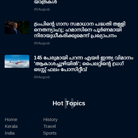
യാത്രകള്‍
09 August
ട്രംപിന്റെ ഗാസ സമാധാന പദ്ധതി തള്ളി
നെതന്യാഹു; ഹമാസിനെ പൂര്‍ണമായി
നിരായുധീകരിക്കുമെന്ന് പ്രഖ്യാപനം
09 August
145 പേരുമായി പറന്ന എയര്‍ ഇന്ത്യ വിമാനം
'ആകാശച്ചുഴിയില്‍'; പൈലറ്റിന്റെ ഡ്രഗ്
ടെസ്റ്റ് ഫലം പോസിറ്റീവ്
09 August
H
Hot Topics
Home
History
Kerala
Travel
India
Sports