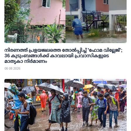
നിരണത്ത് പ്രളയജലത്തെ തോല്‍പ്പിച്ച് 'ഫോമ വില്ലേജ്';
36 കുടുംബങ്ങള്‍ക്ക് കാവലായി പ്രവാസികളുടെ
മാതൃകാ നിര്‍മാണം
06 08 2026