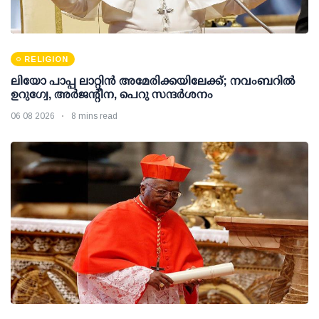
RELIGION
ലിയോ പാപ്പ ലാറ്റിൻ അമേരിക്കയിലേക്ക്; നവംബറിൽ
ഉറുഗ്വേ, അർജന്റീന, പെറു സന്ദർശനം
06 08 2026
8 mins read