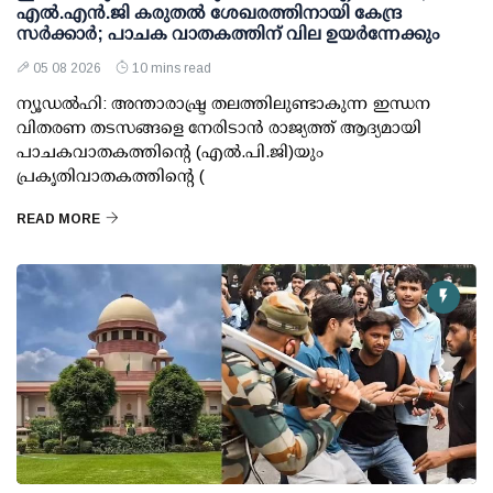
എല്‍.എന്‍.ജി കരുതല്‍ ശേഖരത്തിനായി കേന്ദ്ര
സര്‍ക്കാര്‍; പാചക വാതകത്തിന് വില ഉയര്‍ന്നേക്കും
05 08 2026
10 mins read
ന്യൂഡല്‍ഹി: അന്താരാഷ്ട്ര തലത്തിലുണ്ടാകുന്ന ഇന്ധന
വിതരണ തടസങ്ങളെ നേരിടാന്‍ രാജ്യത്ത് ആദ്യമായി
പാചകവാതകത്തിന്റെ (എല്‍.പി.ജി)യും
പ്രകൃതിവാതകത്തിന്റെ (
READ MORE