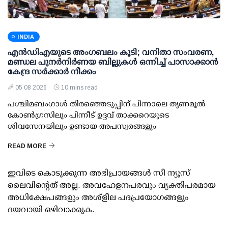
INDIA
എന്‍ഡിഎയുടെ അംഗബലം കൂടി; വനിതാ സംവരണ,
മണ്ഡല പുനര്‍നിര്‍ണയ ബില്ലുകള്‍ ഒന്നിച്ച് പാസാക്കാന്‍
കേന്ദ്ര സര്‍ക്കാര്‍ നീക്കം
05 08 2026
10 mins read
പശ്ചിമബംഗാള്‍ തിരഞ്ഞെടുപ്പിന് പിന്നാലെ തൃണമൂല്‍
കോണ്‍ഗ്രസിലും പിന്നീട് ഉദ്ദവ് താക്കറെയുടെ
ശിവസേനയിലും ഉണ്ടായ അപസ്വരങ്ങളും
READ MORE
ഇവിടെ കൊടുക്കുന്ന അഭിപ്രായങ്ങള്‍ സീ ന്യൂസ്
ലൈവിന്റെത് അല്ല. അവഹേളനപരവും വ്യക്തിപരമായ
അധിക്ഷേപങ്ങളും അശ്‌ളീല പദപ്രയോഗങ്ങളും
ദയവായി ഒഴിവാക്കുക.