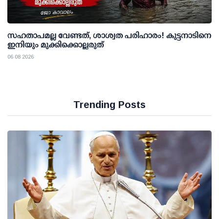
സഹതാപമല്ല വേണ്ടത്, ശാശ്വത പരിഹാരം! കുട്ടനാടിനെ
ഇനിയും മുക്കിക്കൊല്ലരുത്
06 08 2026
Trending Posts