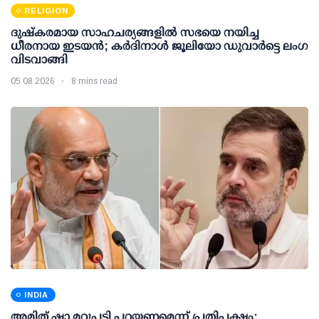
RELIGION
ദുഷ്കരമായ സാഹചര്യങ്ങളിൽ സഭയെ നയിച്ച
ധീരനായ ഇടയൻ; കർദിനാൾ ജൂലിയോ ഡുവാർട്ടെ ലംഗ
വിടവാങ്ങി
05 08 2026
8 mins read
INDIA
അമിത് ഷാ മറുപടി പറയണമെന്ന് പ്രതിപക്ഷം;