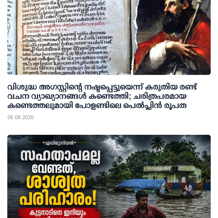
വിശുദ്ധ അഗസ്റ്റിന്റെ നഷ്ടപ്പെട്ടുയെന്ന് കരുതിയ രണ്ട്
വചന വ്യാഖ്യാനങ്ങൾ കണ്ടെത്തി; ചരിത്രപരമായ
കണ്ടെത്തലുമായി പോളണ്ടിലെ പെൽപ്ലിൻ രൂപത
06 08 2026