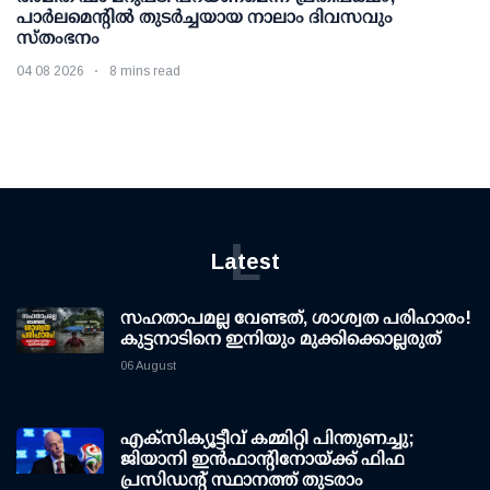
പാര്‍ലമെന്റില്‍ തുടര്‍ച്ചയായ നാലാം ദിവസവും
സ്തംഭനം
04 08 2026
8 mins read
L
Latest
സഹതാപമല്ല വേണ്ടത്, ശാശ്വത പരിഹാരം!
കുട്ടനാടിനെ ഇനിയും മുക്കിക്കൊല്ലരുത്
06 August
എക്സിക്യൂട്ടീവ് കമ്മിറ്റി പിന്തുണച്ചു;
ജിയാനി ഇന്‍ഫാന്റിനോയ്ക്ക് ഫിഫ
പ്രസിഡന്റ് സ്ഥാനത്ത് തുടരാം