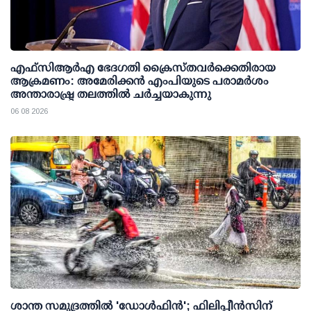
എഫ്‌സി‌ആര്‍‌എ ഭേദഗതി ക്രൈസ്തവർക്കെതിരായ
ആക്രമണം: അമേരിക്കൻ എംപിയുടെ പരാമർശം
അന്താരാഷ്ട്ര തലത്തിൽ ചർച്ചയാകുന്നു
06 08 2026
ശാന്ത സമുദ്രത്തില്‍ 'ഡോള്‍ഫിന്‍'; ഫിലിപ്പീന്‍സിന്