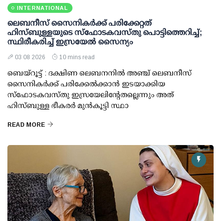
INTERNATIONAL
ലെബനീസ് സൈനികർക്ക് പരിക്കേറ്റത്
ഹിസ്ബുള്ളയുടെ സ്‌ഫോടകവസ്തു പൊട്ടിത്തെറിച്ച്;
സ്ഥിരീകരിച്ച് ഇസ്രയേൽ സൈന്യം
03 08 2026
10 mins read
ബെയ്റൂട്ട് : ദക്ഷിണ ലെബനനിൽ അഞ്ച് ലെബനീസ്
സൈനികർക്ക് പരിക്കേൽക്കാൻ ഇടയാക്കിയ
സ്‌ഫോടകവസ്തു ഇസ്രയേലിന്റേതല്ലെന്നും അത്
ഹിസ്ബുള്ള ഭീകരർ മുൻകൂട്ടി സ്ഥാ
READ MORE