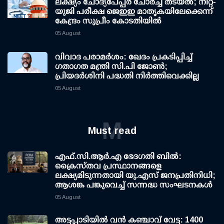
ലക്ഷ്യം ചോദ്യപേപ്പര്‍ ചോര്‍ച്ച തടയല്‍; നീറ്റ്-
യുജി പരീക്ഷ ജെഇഇ മാതൃകയിലേക്കെന്ന്
കേന്ദ്രം സുപ്രീം കോടതിയില്‍
05 August
വിവാദ പരാമര്‍ശം: ഖേദം പ്രകടിപ്പിച്ച്
ഗതാഗത മന്ത്രി സി.പി ജോണ്‍;
പ്രിയദര്‍ശിനി പദ്ധതി നിര്‍ത്തിവെക്കില്ല
05 August
M
Must read
എഫ്.സി.ആര്‍.എ ഭേദഗതി ബില്‍:
ക്രൈസ്തവ പ്രസ്ഥാനങ്ങളെ
ലക്ഷ്യമിടുന്നതായി യു.എസ് ജനപ്രതിനിധി;
ആശങ്ക പങ്കുവെച്ച് സന്നദ്ധ സംഘടനകള്‍
05 August
അട്ടപ്പാടിയില്‍ വന്‍ കഞ്ചാവ് വേട്ട: 1400