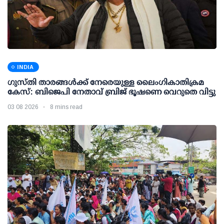
INDIA
ഗുസ്തി താരങ്ങള്‍ക്ക് നേരെയുള്ള ലൈംഗികാതിക്രമ
കേസ്: ബിജെപി നേതാവ് ബ്രിജ് ഭൂഷണെ വെറുതെ വിട്ടു
03 08 2026
8 mins read