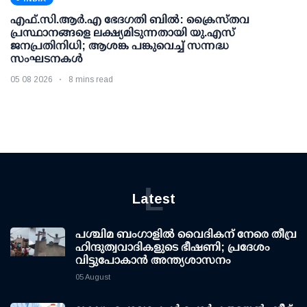
എഫ്.സി.ആര്‍.എ ഭേദഗതി ബില്‍: ക്രൈസ്തവ
പ്രസ്ഥാനങ്ങളെ ലക്ഷ്യമിടുന്നതായി യു.എസ്
ജനപ്രതിനിധി; ആശങ്ക പങ്കുവെച്ച് സന്നദ്ധ
സംഘടനകള്‍
05 08 2026
8 mins read
L
Latest
പശ്ചിമ ബംഗാളിൽ വൈദികന് നേരെ തീവ്ര
ഹിന്ദുത്വവാദികളുടെ ഭീഷണി; പ്രദേശം
വിട്ടുപോകാൻ അന്ത്യശാസനം
05 August