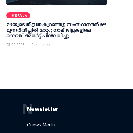
KERALA
മഴയുടെ തീവ്രത കുറഞ്ഞു; സംസ്ഥാനത്ത് മഴ
മുന്നറിയിപ്പിൽ മാറ്റം; നാല് ജില്ലകളിലെ
ഓറഞ്ച് അലർട്ട് പിൻവലിച്ചു
05 08 2026
8 mins read
N
Newsletter
Cnews Media