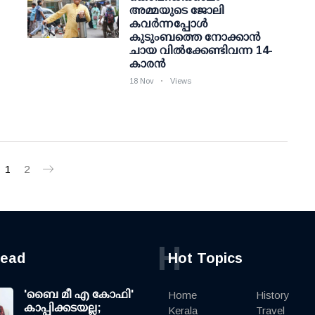
അമ്മയുടെ ജോലി
കവര്‍ന്നപ്പോള്‍
കുടുംബത്തെ നോക്കാന്‍
ചായ വില്‍ക്കേണ്ടിവന്ന 14-
കാരന്‍
18 Nov
Views
1
2
H
read
Hot Topics
'ബൈ മീ എ കോഫി'
Home
History
കാപ്പിക്കടയല്ല;
Kerala
Travel