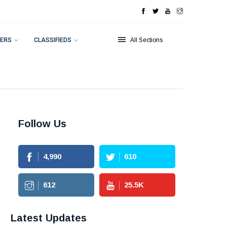
ERS
CLASSIFIEDS
All Sections
Follow Us
4,990
610
612
25.5
K
Latest Updates