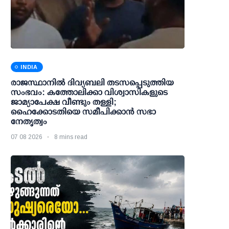
INDIA
രാജസ്ഥാനിൽ ദിവ്യബലി തടസപ്പെടുത്തിയ
സംഭവം: കത്തോലിക്കാ വിശ്വാസികളുടെ
ജാമ്യാപേക്ഷ വീണ്ടും തള്ളി;
ഹൈക്കോടതിയെ സമീപിക്കാൻ സഭാ
നേതൃത്വം
07 08 2026
8 mins read