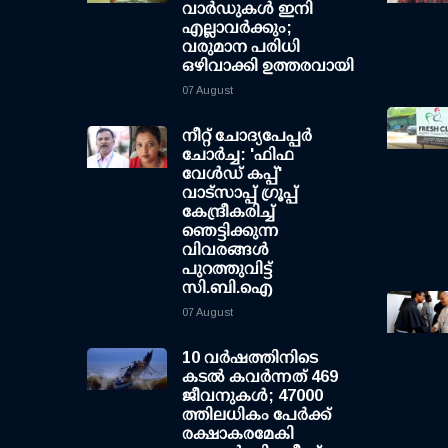
വാര്‍ഡുകള്‍ ഇനി
എല്ലാവര്‍ക്കും;
വരുമാന പരിധി
ഒഴിവാക്കി ഉത്തരവായി
07 August
നീറ്റ് ചോദ്യപേപ്പര്‍
ചോര്‍ച്ച: 'ഫിഫ
വേള്‍ഡ് കപ്പ്'
വാട്സാപ്പ് ഗ്രൂപ്പ്
കേന്ദ്രീകരിച്ച്
ഞെട്ടിക്കുന്ന
വിവരങ്ങള്‍
പുറത്തുവിട്ട്
സി.ബി.ഐ
07 August
10 വര്‍ഷത്തിനിടെ
കടല്‍ കവര്‍ന്നത് 469
ജീവനുകള്‍; 47000
ത്തിലധികം പേര്‍ക്ക്
രക്ഷാകരമേകി