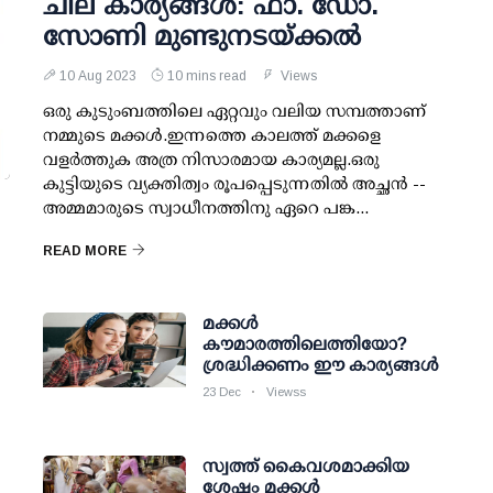
ചില കാര്യങ്ങൾ: ഫാ. ഡോ.
സോണി മുണ്ടുനടയ്ക്കൽ
10 Aug 2023
10 mins read
Views
ഒരു കുടുംബത്തിലെ ഏറ്റവും വലിയ സമ്പത്താണ്
നമ്മുടെ മക്കൾ.ഇന്നത്തെ കാലത്ത് മക്കളെ
വളർത്തുക അത്ര നിസാരമായ കാര്യമല്ല.ഒരു
കുട്ടിയുടെ വ്യക്തിത്വം രൂപപ്പെടുന്നതിൽ അച്ഛൻ --
അമ്മമാരുടെ സ്വാധീനത്തിനു ഏറെ പങ്ക...
READ MORE
മക്കള്‍
കൗമാരത്തിലെത്തിയോ?
ശ്രദ്ധിക്കണം ഈ കാര്യങ്ങള്‍
23 Dec
Viewss
സ്വത്ത് കൈവശമാക്കിയ
ശേഷം മക്കള്‍