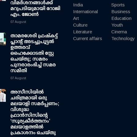
വിമര്‍ശനങ്ങള്‍ക്ക്
India
Sports
മറുപടിയുമായി റോജി
International
Business
എം. ജോണ്‍
Art
Education
07 August
Culture
Youth
Literature
Cinema
താമരശേരി ഫ്രഷ്കട്ട്
Current affairs
Technology
പ്ലാന്റ് അടച്ചുപൂട്ടൽ
ഉത്തരവ്
ഹൈക്കോടതി സ്റ്റേ
ചെയ്തു; സമരം
പുനരാരംഭിച്ച് സമര
സമിതി
07 August
അസീസിയിൽ
ചരിത്രമായി ഒരു
മലയാളി സമർപ്പണം;
വിശുദ്ധ
ഫ്രാൻസിസിന്റെ
‘സൂര്യകീർത്തനം’
മലയാളത്തിൽ
പ്രകാശനം ചെയ്തു