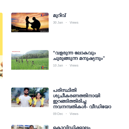
മുറിവ്
30 Jan
Views
“വളരുന്ന ലോകവും
ചുരുങ്ങുന്ന മനുഷ്യനും”
10 Jan
Views
പരിസ്ഥിതി
ശുചീകരണത്തിനായി
ഇറങ്ങിത്തിരിച്ച
നവനമ്പതികള്‍- വീഡിയോ
09 Dec
Views
കൊവിഡിക്കാലം