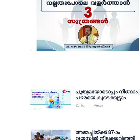
പുതുമയോടൊപ്പം നീങ്ങാം;
പഴമയെ കൂടെക്കൂട്ടാം
28 Jun
Views
അമ്മച്ചിയ്ക്ക് 87-ാം
വയസില്‍ നീലക്കുറിഞ്ഞി