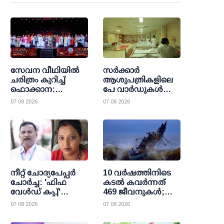
സേവന വീഥിയില്‍
സര്‍ക്കാര്‍
ചരിത്രം കുറിച്ച്
ആശുപത്രികളിലെ
ഫൊക്കാന:
പേ വാര്‍ഡുകള്‍
കല്‍ഹാരിയില്‍
ഇനി എല്ലാവര്‍ക്കും;
07 08 2026
07 08 2026
പ്രത്യാശയുടെ
വരുമാന പരിധി
പുതിയ പ്രഭാതം
ഒഴിവാക്കി
ഉത്തരവായി
നീറ്റ് ചോദ്യപേപ്പര്‍
10 വര്‍ഷത്തിനിടെ
ചോര്‍ച്ച: 'ഫിഫ
കടല്‍ കവര്‍ന്നത്
വേള്‍ഡ് കപ്പ്'
469 ജീവനുകള്‍;
വാട്സാപ്പ് ഗ്രൂപ്പ്
47000 ത്തിലധികം
07 08 2026
07 08 2026
കേന്ദ്രീകരിച്ച്
പേര്‍ക്ക്
ഞെട്ടിക്കുന്ന
രക്ഷാകരമേകി