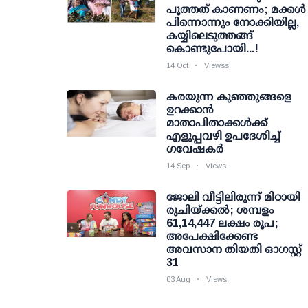
പൂത്തത് കാണണം; മക്കള്‍
പിന്നൊന്നും നോക്കിയില്ല,
കയ്യിലെടുത്തങ്ങ്
കൊണ്ടുപോയി...!
14 Oct
Viewss
കരയുന്ന കുഞ്ഞുങ്ങളെ
ഉറക്കാൻ
മാതാപിതാക്കൾക്ക്
എളുപ്പവഴി ഉപദേശിച്ച്
ഗവേഷകർ
14 Sep
Views
ജോലി വീട്ടിലിരുന്ന് മിഠായി
രുചിയ്ക്കല്‍; ശമ്പളം
61,14,447 ലക്ഷം രൂപ;
അപേക്ഷിക്കേണ്ട
അവസാന തിയതി ഓഗസ്റ്റ്
31
03 Aug
Views