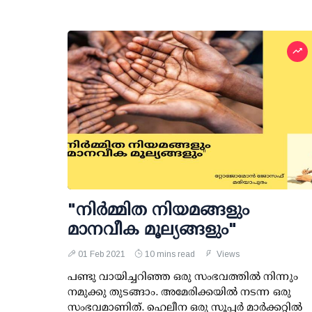
"നിർമ്മിത നിയമങ്ങളും
മാനവീക മൂല്യങ്ങളും"
01 Feb 2021
10 mins read
Views
പണ്ടു വായിച്ചറിഞ്ഞ ഒരു സംഭവത്തിൽ നിന്നും
നമുക്കു തുടങ്ങാം. അമേരിക്കയിൽ നടന്ന ഒരു
സംഭവമാണിത്. ഹെലീന ഒരു സൂപ്പർ മാർക്കറ്റിൽ