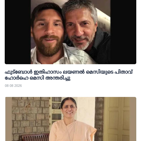
ഫുട്ബോൾ ഇതിഹാസം ലയണൽ മെസിയുടെ പിതാവ്
ഹോർഹെ മെസി അന്തരിച്ചു
08 08 2026