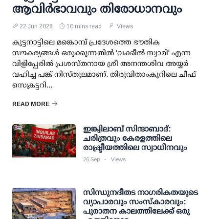
ആവിര്‍ഭാവവും തിരോധാനവും
22 Jun 2026
10 mins read
Views
കുട്ടനാട്ടിലെ മങ്കൊമ്പ് പ്രദേശത്തെ ഭൗതിക
സൗകര്യങ്ങള്‍ ഒരുക്കുന്നതില്‍ 'വക്കീല്‍ സ്വാമി' എന്ന
വിളിപ്പേരില്‍ പ്രശസ്തനായ ശ്രീ അനന്തശിവ അയ്യര്‍
വഹിച്ച പങ്ക് നിസ്തുലമാണ്. തിരുവിതാംകൂറിലെ ചീഫ്
സെക്രട്ടറി...
READ MORE
ഇങ്ക്വിലാബ് സിന്ദാബാദ്:
ചരിത്രവും കേരളത്തിലെ
രാഷ്ട്രീയത്തിലെ സ്വാധീനവും
26 Sep
Views
സിന്ധുനദീതട നാഗരികതയുടെ
വ്യാപാരവും സംസ്കാരവും:
പുരാതന കാലത്തിലേക്ക് ഒരു