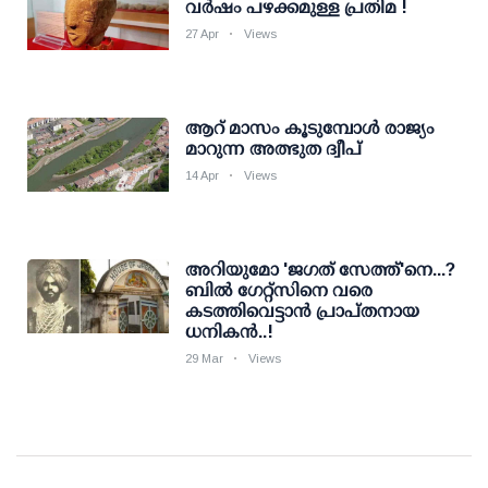
വര്‍ഷം പഴക്കമുള്ള പ്രതിമ !
27 Apr
Views
ആറ് മാസം കൂടുമ്പോള്‍ രാജ്യം
മാറുന്ന അത്ഭുത ദ്വീപ്
14 Apr
Views
അറിയുമോ 'ജഗത് സേത്ത്'നെ...?
ബില്‍ ഗേറ്റ്സിനെ വരെ
കടത്തിവെട്ടാന്‍ പ്രാപ്തനായ
ധനികന്‍..!
29 Mar
Views