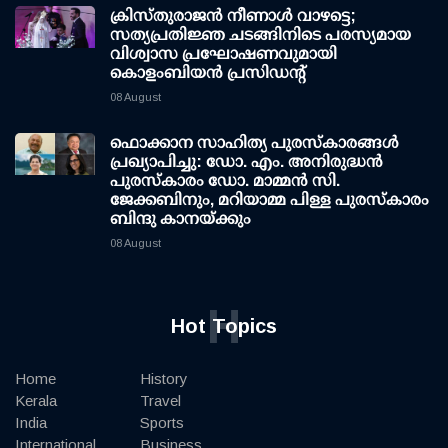
ക്രിസ്തുരാജൻ നീണാൾ വാഴട്ടെ;
സത്യപ്രതിജ്ഞ ചടങ്ങിനിടെ പരസ്യമായ
വിശ്വാസ പ്രഘോഷണവുമായി
കൊളംബിയൻ പ്രസിഡന്റ്
08 August
ഫൊക്കാന സാഹിത്യ പുരസ്‌കാരങ്ങള്‍
പ്രഖ്യാപിച്ചു: ഡോ. എം. അനിരുദ്ധന്‍
പുരസ്‌കാരം ഡോ. മാമ്മന്‍ സി.
ജേക്കബിനും, മറിയാമ്മ പിള്ള പുരസ്‌കാരം
ബിന്ദു കാനയ്ക്കും
08 August
H
Hot Topics
Home
History
Kerala
Travel
India
Sports
International
Business