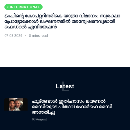
INTERNATIONAL
ട്രംപിന്റെ കോപ്റ്ററിനരികെ യാത്രാ വിമാനം; സുരക്ഷാ
പ്രോട്ടോക്കോള്‍ ലംഘനത്തില്‍ അന്വേഷണവുമായി
ഫെഡറല്‍ ഏവിയേഷന്‍
07 08 2026
8 mins read
L
Latest
ഫുട്ബോൾ ഇതിഹാസം ലയണൽ
മെസിയുടെ പിതാവ് ഹോർഹെ മെസി
അന്തരിച്ചു
08 August