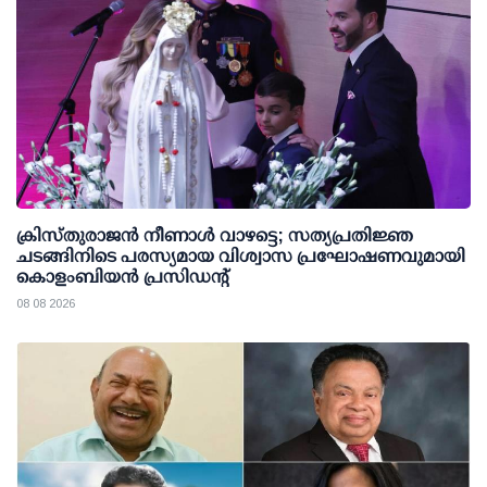
ക്രിസ്തുരാജൻ നീണാൾ വാഴട്ടെ; സത്യപ്രതിജ്ഞ
ചടങ്ങിനിടെ പരസ്യമായ വിശ്വാസ പ്രഘോഷണവുമായി
കൊളംബിയൻ പ്രസിഡന്റ്
08 08 2026