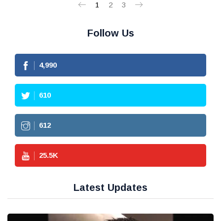
1
2
3
Follow Us
4,990
610
612
25.5
K
Latest Updates