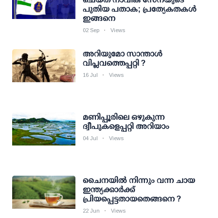
പുതിയ പതാക; പ്രത്യേകതകള്‍
ഇങ്ങനെ
02 Sep
Views
അറിയുമോ സാന്താള്‍
വിപ്ലവത്തെപ്പറ്റി ?
16 Jul
Views
മണിപ്പൂരിലെ ഒഴുകുന്ന
ദ്വീപുകളെപ്പറ്റി അറിയാം
04 Jul
Views
ചൈനയില്‍ നിന്നും വന്ന ചായ
ഇന്ത്യക്കാര്‍ക്ക്
പ്രിയപ്പെട്ടതായതെങ്ങനെ ?
22 Jun
Views