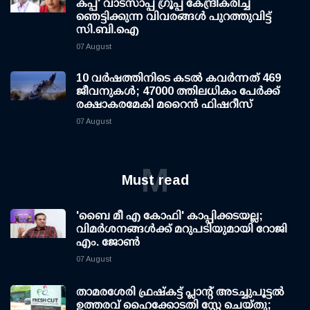
കപ്പ്' വാട്സാപ്പ് ഗ്രൂപ്പ് കേന്ദ്രീകരിച്ച്
ഞെട്ടിക്കുന്ന വിവരങ്ങള്‍ പുറത്തുവിട്ട്
സി.ബി.ഐ
07 August
10 വര്‍ഷത്തിനിടെ കടല്‍ കവര്‍ന്നത് 469
ജീവനുകള്‍; 47000 ത്തിലധികം പേര്‍ക്ക്
രക്ഷാകരമേകി മറൈന്‍ ഫിഷറീസ്
07 August
M
Must read
'ബൈ മീ എ കോഫി' കാപ്പിക്കടയല്ല;
വിമര്‍ശനങ്ങള്‍ക്ക് മറുപടിയുമായി റോജി
എം. ജോണ്‍
07 August
താമരശേരി ഫ്രഷ്കട്ട് പ്ലാന്റ് അടച്ചുപൂട്ടൽ
ഉത്തരവ് ഹൈക്കോടതി സ്റ്റേ ചെയ്തു;