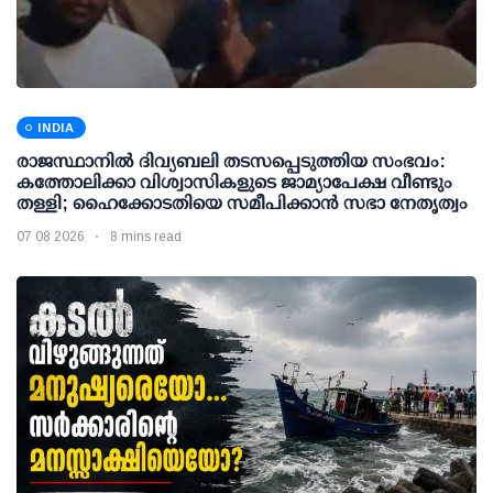
INDIA
രാജസ്ഥാനിൽ ദിവ്യബലി തടസപ്പെടുത്തിയ സംഭവം:
കത്തോലിക്കാ വിശ്വാസികളുടെ ജാമ്യാപേക്ഷ വീണ്ടും
തള്ളി; ഹൈക്കോടതിയെ സമീപിക്കാൻ സഭാ നേതൃത്വം
07 08 2026
8 mins read