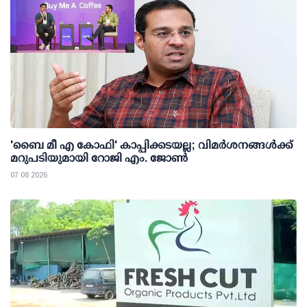
'ബൈ മീ എ കോഫി' കാപ്പിക്കടയല്ല; വിമര്‍ശനങ്ങള്‍ക്ക്
മറുപടിയുമായി റോജി എം. ജോണ്‍
07 08 2026