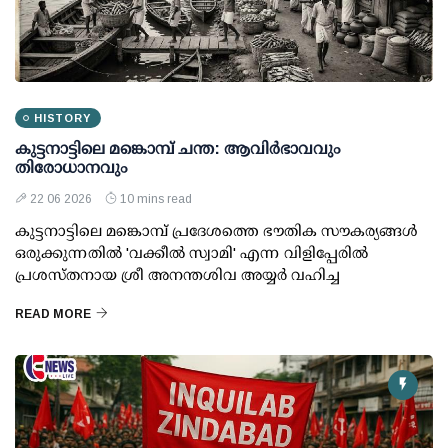
HISTORY
കുട്ടനാട്ടിലെ മങ്കൊമ്പ് ചന്ത: ആവിര്‍ഭാവവും
തിരോധാനവും
22 06 2026
10 mins read
കുട്ടനാട്ടിലെ മങ്കൊമ്പ് പ്രദേശത്തെ ഭൗതിക സൗകര്യങ്ങള്‍
ഒരുക്കുന്നതില്‍ 'വക്കീല്‍ സ്വാമി' എന്ന വിളിപ്പേരില്‍
പ്രശസ്തനായ ശ്രീ അനന്തശിവ അയ്യര്‍ വഹിച്ച
READ MORE