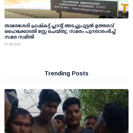
താമരശേരി ഫ്രഷ്കട്ട് പ്ലാന്റ് അടച്ചുപൂട്ടൽ ഉത്തരവ്
ഹൈക്കോടതി സ്റ്റേ ചെയ്തു; സമരം പുനരാരംഭിച്ച്
സമര സമിതി
07 08 2026
Trending Posts