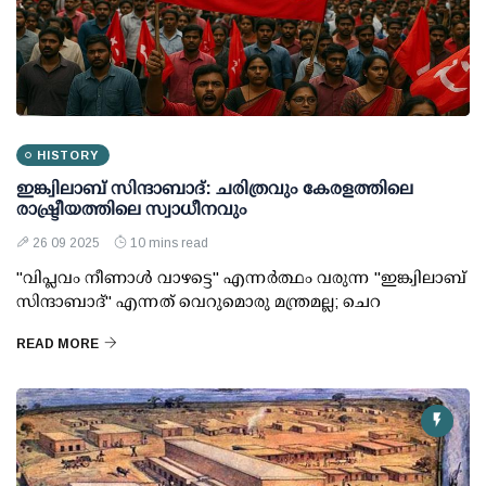
HISTORY
ഇങ്ക്വിലാബ് സിന്ദാബാദ്: ചരിത്രവും കേരളത്തിലെ
രാഷ്ട്രീയത്തിലെ സ്വാധീനവും
26 09 2025
10 mins read
"വിപ്ലവം നീണാൾ വാഴട്ടെ" എന്നർത്ഥം വരുന്ന "ഇങ്ക്വിലാബ്
സിന്ദാബാദ്" എന്നത് വെറുമൊരു മന്ത്രമല്ല; ചെറ
READ MORE