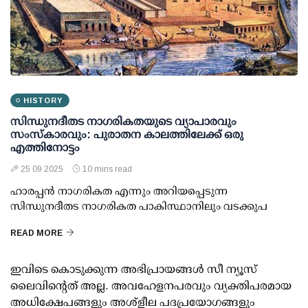
HISTORY
സിന്ധുനദീതട നാഗരികതയുടെ വ്യാപാരവും
സംസ്കാരവും: പുരാതന കാലത്തിലേക്ക് ഒരു
എത്തിനോട്ടം
25 09 2025
10 mins read
ഹാരപ്പൻ നാഗരികത എന്നും അറിയപ്പെടുന്ന
സിന്ധുനദീതട നാഗരികത പാകിസ്ഥാനിലും വടക്കുപ
READ MORE
ഇവിടെ കൊടുക്കുന്ന അഭിപ്രായങ്ങള്‍ സീ ന്യൂസ്
ലൈവിന്റെത് അല്ല. അവഹേളനപരവും വ്യക്തിപരമായ
അധിക്ഷേപങ്ങളും അശ്‌ളീല പദപ്രയോഗങ്ങളും