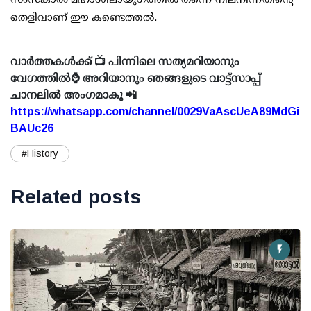
തെളിവാണ് ഈ കണ്ടെത്തല്‍.
വാർത്തകൾക്ക് 📺 പിന്നിലെ സത്യമറിയാനും
വേഗത്തിൽ⌚ അറിയാനും ഞങ്ങളുടെ വാട്ട്സാപ്പ്
ചാനലിൽ അംഗമാകൂ 📲
https://whatsapp.com/channel/0029VaAscUeA89MdGi
BAUc26
#History
Related posts