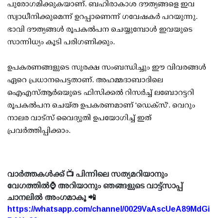
പുരോഗമിക്കുകയാണ്. ബഹിരാകാശ ദൗത്യങ്ങളെ ഇവ
സ്വാധീനിക്കുമെന്ന് ഉറപ്പാണെന്ന് ഗവേഷകര്‍ പറയുന്നു.
ഭാവി ദൗത്യങ്ങള്‍ രൂപകല്‍പന ചെയ്യുമ്പോള്‍ ഇവയുടെ
സാന്നിധ്യം കൂടി പരിഗണിക്കും.
ഉപകരണങ്ങളുടെ സുരക്ഷ സംബന്ധിച്ചും ഈ വിവരങ്ങള്‍
ഏറെ പ്രധാനപെട്ടതാണ്. അഹമ്മദാബാദിലെ
ഐഎസ്ആര്‍ഒയുടെ ഫിസിക്കല്‍ റിസര്‍ച്ച് ലബോറട്ടറി
രൂപകല്‍പന ചെയ്ത ഉപകരണമാണ് 'ഡെക്സ്'. വെറും
നാലര വാട്സ് വൈദ്യുതി ഉപയോഗിച്ച് ഇത്
പ്രവര്‍ത്തിപ്പിക്കാം.
വാർത്തകൾക്ക് 📺 പിന്നിലെ സത്യമറിയാനും
വേഗത്തിൽ⌚ അറിയാനും ഞങ്ങളുടെ വാട്ട്സാപ്പ്
ചാനലിൽ അംഗമാകൂ 📲
https://whatsapp.com/channel/0029VaAscUeA89MdGi