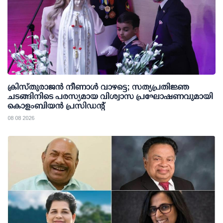
ക്രിസ്തുരാജൻ നീണാൾ വാഴട്ടെ; സത്യപ്രതിജ്ഞ
ചടങ്ങിനിടെ പരസ്യമായ വിശ്വാസ പ്രഘോഷണവുമായി
കൊളംബിയൻ പ്രസിഡന്റ്
08 08 2026