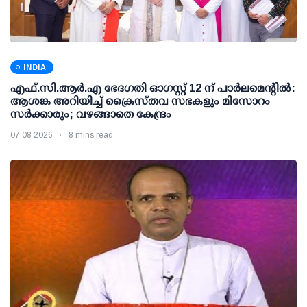
INDIA
എഫ്.സി.ആര്‍.എ ഭേദഗതി ഓഗസ്റ്റ് 12 ന് പാര്‍ലമെന്റില്‍:
ആശങ്ക അറിയിച്ച് ക്രൈസ്തവ സഭകളും മിസോറം
സര്‍ക്കാരും; വഴങ്ങാതെ കേന്ദ്രം
07 08 2026
8 mins read