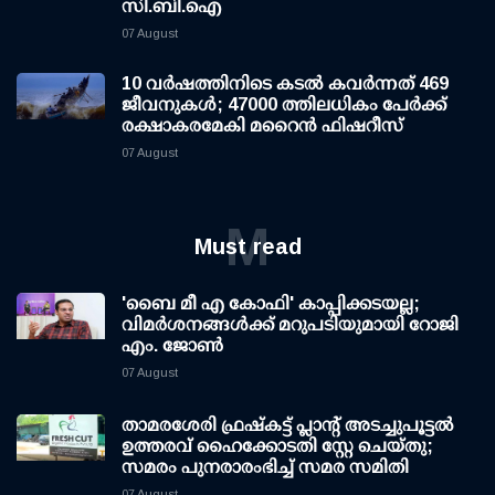
സി.ബി.ഐ
07 August
10 വര്‍ഷത്തിനിടെ കടല്‍ കവര്‍ന്നത് 469
ജീവനുകള്‍; 47000 ത്തിലധികം പേര്‍ക്ക്
രക്ഷാകരമേകി മറൈന്‍ ഫിഷറീസ്
07 August
M
Must read
'ബൈ മീ എ കോഫി' കാപ്പിക്കടയല്ല;
വിമര്‍ശനങ്ങള്‍ക്ക് മറുപടിയുമായി റോജി
എം. ജോണ്‍
07 August
താമരശേരി ഫ്രഷ്കട്ട് പ്ലാന്റ് അടച്ചുപൂട്ടൽ
ഉത്തരവ് ഹൈക്കോടതി സ്റ്റേ ചെയ്തു;
സമരം പുനരാരംഭിച്ച് സമര സമിതി
07 August