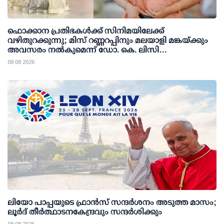
ഫൊക്കാന പ്രതിഭകള്‍ക്ക് സിനിമയിലേക്ക്
വഴിതുറക്കുന്നു; മിസ് റണ്ണറപ്പിനും മലയാളി മങ്കയ്ക്കും
അവസരം നല്‍കുമെന്ന് ഡോ. കെ. ലിസി
ഫെര്‍ണാണ്ടസ്
08 08 2026
ലിയോ പാപ്പയുടെ ഫ്രാൻസ് സന്ദർശനം അടുത്ത മാസം;
ലൂർദ് തീർത്ഥാടനകേന്ദ്രവും സന്ദർശിക്കും
08 08 2026