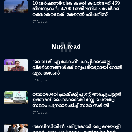
10 വര്‍ഷത്തിനിടെ കടല്‍ കവര്‍ന്നത് 469
ജീവനുകള്‍; 47000 ത്തിലധികം പേര്‍ക്ക്
രക്ഷാകരമേകി മറൈന്‍ ഫിഷറീസ്
07 August
M
Must read
'ബൈ മീ എ കോഫി' കാപ്പിക്കടയല്ല;
വിമര്‍ശനങ്ങള്‍ക്ക് മറുപടിയുമായി റോജി
എം. ജോണ്‍
07 August
താമരശേരി ഫ്രഷ്കട്ട് പ്ലാന്റ് അടച്ചുപൂട്ടൽ
ഉത്തരവ് ഹൈക്കോടതി സ്റ്റേ ചെയ്തു;
സമരം പുനരാരംഭിച്ച് സമര സമിതി
07 August
അസീസിയിൽ ചരിത്രമായി ഒരു മലയാളി