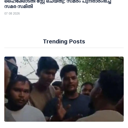
ഹൈക്കോടതി സ്റ്റേ ചെയ്തു; സമരം പുനരാരംഭിച്ച്
സമര സമിതി
07 08 2026
Trending Posts