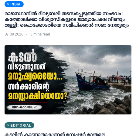
INDIA
രാജസ്ഥാനിൽ ദിവ്യബലി തടസപ്പെടുത്തിയ സംഭവം:
കത്തോലിക്കാ വിശ്വാസികളുടെ ജാമ്യാപേക്ഷ വീണ്ടും
തള്ളി; ഹൈക്കോടതിയെ സമീപിക്കാൻ സഭാ നേതൃത്വം
07 08 2026
8 mins read
EDITORIAL
കടലിൽ കാണാതാകുന്നത് മനുഷ്യർ മാത്രമല്ല,