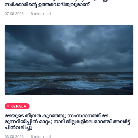
സർക്കാരിന്റെ ഉത്തരവാദിത്വവുമാണ്
07 08 2026
8 mins read
KERALA
മഴയുടെ തീവ്രത കുറഞ്ഞു; സംസ്ഥാനത്ത് മഴ
മുന്നറിയിപ്പിൽ മാറ്റം; നാല് ജില്ലകളിലെ ഓറഞ്ച് അലർട്ട്
പിൻവലിച്ചു
05 08 2026
8 mins read