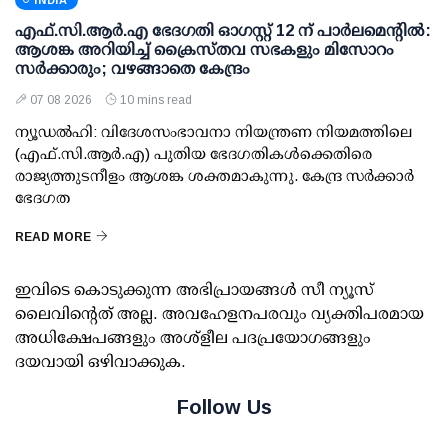
INDIA
എഫ്.സി.ആര്‍.എ ഭേദഗതി ഓഗസ്റ്റ് 12 ന് പാര്‍ലമെന്റില്‍:
ആശങ്ക അറിയിച്ച് ക്രൈസ്തവ സഭകളും മിസോറം
സര്‍ക്കാരും; വഴങ്ങാതെ കേന്ദ്രം
07 08 2026
10 mins read
ന്യൂഡല്‍ഹി: വിദേശസംഭാവനാ നിയന്ത്രണ നിയമത്തിലെ
(എഫ്.സി.ആര്‍.എ) പുതിയ ഭേദഗതികള്‍ക്കെതിരെ
രാജ്യത്തുടനീളം ആശങ്ക ശക്തമാകുന്നു. കേന്ദ്ര സര്‍ക്കാര്‍
ഭേദഗത
READ MORE
ഇവിടെ കൊടുക്കുന്ന അഭിപ്രായങ്ങള്‍ സീ ന്യൂസ്
ലൈവിന്റെത് അല്ല. അവഹേളനപരവും വ്യക്തിപരമായ
അധിക്ഷേപങ്ങളും അശ്‌ളീല പദപ്രയോഗങ്ങളും
ദയവായി ഒഴിവാക്കുക.
Follow Us