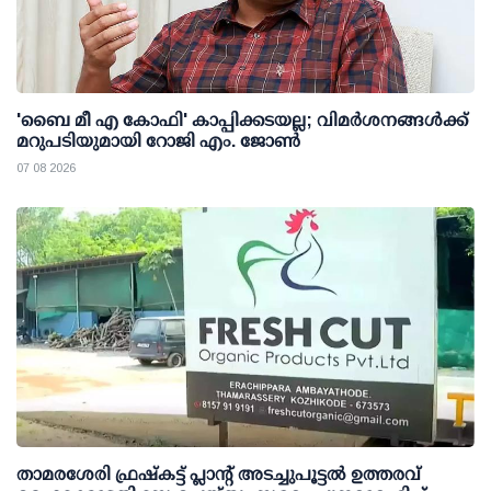
'ബൈ മീ എ കോഫി' കാപ്പിക്കടയല്ല; വിമര്‍ശനങ്ങള്‍ക്ക്
മറുപടിയുമായി റോജി എം. ജോണ്‍
07 08 2026
താമരശേരി ഫ്രഷ്കട്ട് പ്ലാന്റ് അടച്ചുപൂട്ടൽ ഉത്തരവ്