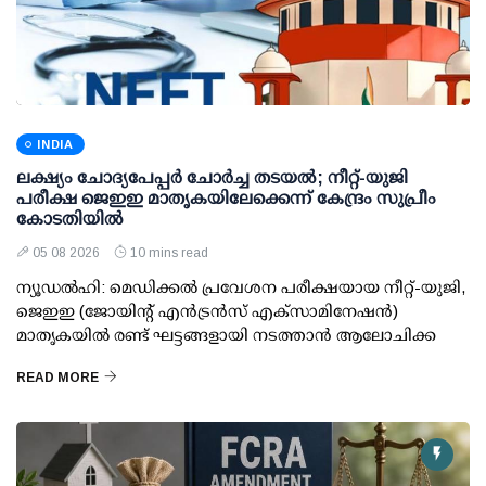
INDIA
ലക്ഷ്യം ചോദ്യപേപ്പര്‍ ചോര്‍ച്ച തടയല്‍; നീറ്റ്-യുജി
പരീക്ഷ ജെഇഇ മാതൃകയിലേക്കെന്ന് കേന്ദ്രം സുപ്രീം
കോടതിയില്‍
05 08 2026
10 mins read
ന്യൂഡല്‍ഹി: മെഡിക്കല്‍ പ്രവേശന പരീക്ഷയായ നീറ്റ്-യുജി,
ജെഇഇ (ജോയിന്റ് എന്‍ട്രന്‍സ് എക്‌സാമിനേഷന്‍)
മാതൃകയില്‍ രണ്ട് ഘട്ടങ്ങളായി നടത്താന്‍ ആലോചിക്ക
READ MORE