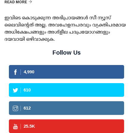
READ MORE
ഇവിടെ കൊടുക്കുന്ന അഭിപ്രായങ്ങള്‍ സീ ന്യൂസ്
ലൈവിന്റെത് അല്ല. അവഹേളനപരവും വ്യക്തിപരമായ
അധിക്ഷേപങ്ങളും അശ്‌ളീല പദപ്രയോഗങ്ങളും
ദയവായി ഒഴിവാക്കുക.
Follow Us
4,990
610
612
25.5
K