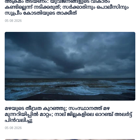
അക്രമം തടയണം: യുവജനങ്ങളുടെ വികാരം
കണ്ടില്ലെന്ന് നടിക്കരുത്; സര്‍ക്കാരിനും പൊലീസിനും
സുപ്രീം കോടതിയുടെ താക്കീത്
05 08 2026
മഴയുടെ തീവ്രത കുറഞ്ഞു; സംസ്ഥാനത്ത് മഴ
മുന്നറിയിപ്പിൽ മാറ്റം; നാല് ജില്ലകളിലെ ഓറഞ്ച് അലർട്ട്
പിൻവലിച്ചു
05 08 2026