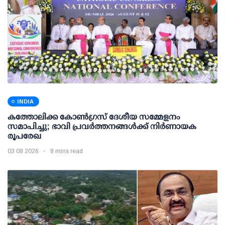
INDIA
കത്തോലിക്ക കോൺഗ്രസ് ദേശീയ സമ്മേളനം
സമാപിച്ചു; ഭാവി പ്രവർത്തനങ്ങൾക്ക് നിർണായക
രൂപരേഖ
03 08 2026
8 mins read