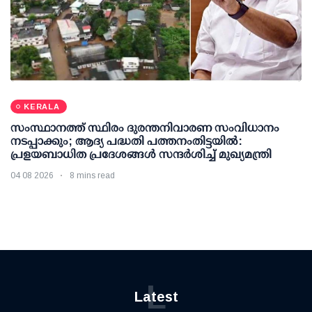
KERALA
സംസ്ഥാനത്ത് സ്ഥിരം ദുരന്തനിവാരണ സംവിധാനം
നടപ്പാക്കും; ആദ്യ പദ്ധതി പത്തനംതിട്ടയില്‍:
പ്രളയബാധിത പ്രദേശങ്ങള്‍ സന്ദര്‍ശിച്ച് മുഖ്യമന്ത്രി
04 08 2026
8 mins read
L
Latest