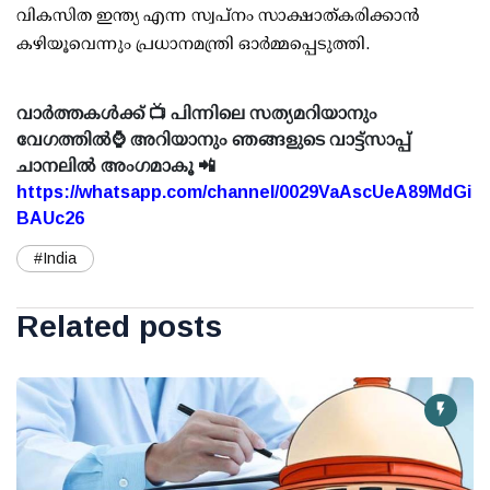
വികസിത ഇന്ത്യ എന്ന സ്വപ്നം സാക്ഷാത്കരിക്കാന്‍
കഴിയൂവെന്നും പ്രധാനമന്ത്രി ഓര്‍മ്മപ്പെടുത്തി.
വാർത്തകൾക്ക് 📺 പിന്നിലെ സത്യമറിയാനും
വേഗത്തിൽ⌚ അറിയാനും ഞങ്ങളുടെ വാട്ട്സാപ്പ്
ചാനലിൽ അംഗമാകൂ 📲
https://whatsapp.com/channel/0029VaAscUeA89MdGi
BAUc26
#India
Related posts