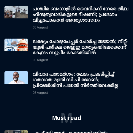
പശ്ചിമ ബംഗാളിൽ വൈദികന് നേരെ തീവ്ര
ഹിന്ദുത്വവാദികളുടെ ഭീഷണി; പ്രദേശം
വിട്ടുപോകാൻ അന്ത്യശാസനം
05 August
ലക്ഷ്യം ചോദ്യപേപ്പര്‍ ചോര്‍ച്ച തടയല്‍; നീറ്റ്-
യുജി പരീക്ഷ ജെഇഇ മാതൃകയിലേക്കെന്ന്
കേന്ദ്രം സുപ്രീം കോടതിയില്‍
05 August
വിവാദ പരാമര്‍ശം: ഖേദം പ്രകടിപ്പിച്ച്
ഗതാഗത മന്ത്രി സി.പി ജോണ്‍;
പ്രിയദര്‍ശിനി പദ്ധതി നിര്‍ത്തിവെക്കില്ല
05 August
M
Must read