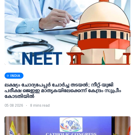
INDIA
ലക്ഷ്യം ചോദ്യപേപ്പര്‍ ചോര്‍ച്ച തടയല്‍; നീറ്റ്-യുജി
പരീക്ഷ ജെഇഇ മാതൃകയിലേക്കെന്ന് കേന്ദ്രം സുപ്രീം
കോടതിയില്‍
05 08 2026
8 mins read