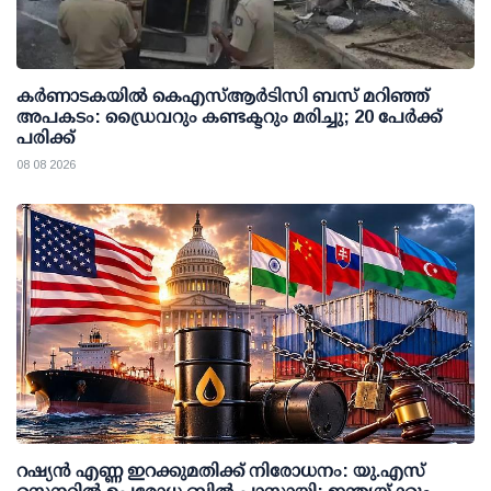
കര്‍ണാടകയില്‍ കെഎസ്ആര്‍ടിസി ബസ് മറിഞ്ഞ്
അപകടം: ഡ്രൈവറും കണ്ടക്ടറും മരിച്ചു; 20 പേര്‍ക്ക്
പരിക്ക്
08 08 2026
റഷ്യന്‍ എണ്ണ ഇറക്കുമതിക്ക് നിരോധനം: യു.എസ്