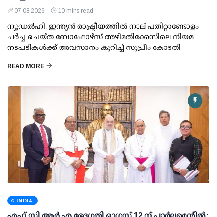
07 08 2026
10 mins read
ന്യൂഡല്‍ഹി: ഇന്ത്യന്‍ രാഷ്ട്രീയത്തില്‍ നാല് പതിറ്റാണ്ടോളം
ചര്‍ച്ച ചെയ്ത ബോഫോഴ്സ് അഴിമതിക്കേസിലെ നിയമ
നടപടികള്‍ക്ക് അവസാനം കുറിച്ച് സുപ്രീം കോടതി
READ MORE
INDIA
എഫ്.സി.ആര്‍.എ ഭേദഗതി ഓഗസ്റ്റ് 12 ന് പാര്‍ലമെന്റില്‍: