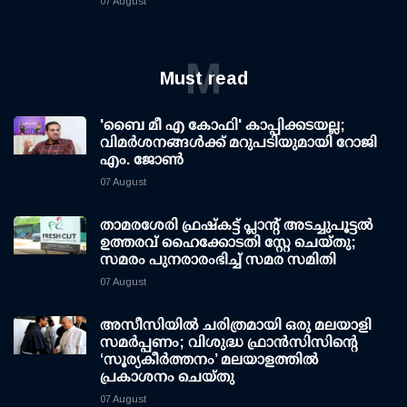
07 August
M
Must read
'ബൈ മീ എ കോഫി' കാപ്പിക്കടയല്ല;
വിമര്‍ശനങ്ങള്‍ക്ക് മറുപടിയുമായി റോജി
എം. ജോണ്‍
07 August
താമരശേരി ഫ്രഷ്കട്ട് പ്ലാന്റ് അടച്ചുപൂട്ടൽ
ഉത്തരവ് ഹൈക്കോടതി സ്റ്റേ ചെയ്തു;
സമരം പുനരാരംഭിച്ച് സമര സമിതി
07 August
അസീസിയിൽ ചരിത്രമായി ഒരു മലയാളി
സമർപ്പണം; വിശുദ്ധ ഫ്രാൻസിസിന്റെ
‘സൂര്യകീർത്തനം’ മലയാളത്തിൽ
പ്രകാശനം ചെയ്തു
07 August