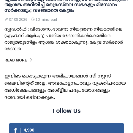
ആശങ്ക അറിയിച്ച് ക്രൈസ്തവ സഭകളും മിസോറം
സര്‍ക്കാരും; വഴങ്ങാതെ കേന്ദ്രം
07 08 2026
10 mins read
ന്യൂഡല്‍ഹി: വിദേശസംഭാവനാ നിയന്ത്രണ നിയമത്തിലെ
(എഫ്.സി.ആര്‍.എ) പുതിയ ഭേദഗതികള്‍ക്കെതിരെ
രാജ്യത്തുടനീളം ആശങ്ക ശക്തമാകുന്നു. കേന്ദ്ര സര്‍ക്കാര്‍
ഭേദഗത
READ MORE
ഇവിടെ കൊടുക്കുന്ന അഭിപ്രായങ്ങള്‍ സീ ന്യൂസ്
ലൈവിന്റെത് അല്ല. അവഹേളനപരവും വ്യക്തിപരമായ
അധിക്ഷേപങ്ങളും അശ്‌ളീല പദപ്രയോഗങ്ങളും
ദയവായി ഒഴിവാക്കുക.
Follow Us
4,990