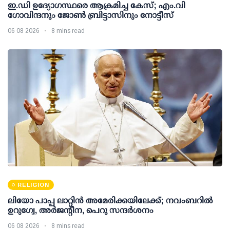
ഇ.ഡി ഉദ്യോഗസ്ഥരെ ആക്രമിച്ച കേസ്; എം.വി
ഗോവിന്ദനും ജോണ്‍ ബ്രിട്ടാസിനും നോട്ടീസ്
06 08 2026
8 mins read
RELIGION
ലിയോ പാപ്പ ലാറ്റിൻ അമേരിക്കയിലേക്ക്; നവംബറിൽ
ഉറുഗ്വേ, അർജന്റീന, പെറു സന്ദർശനം
06 08 2026
8 mins read