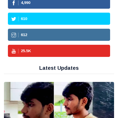
4,990
610
612
25.5
K
Latest Updates