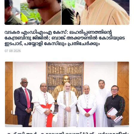
വടകര എംഡിഎംഎ കേസ്: ലഹരിപ്പണത്തിന്റെ
കേന്ദ്രബിന്ദു ജിജില്‍; ബാങ്ക് അക്കൗണ്ടില്‍ കോടിയുടെ
ഇടപാട്, പയ്യോളി കേസിലും പ്രതിചേര്‍ക്കും
07 08 2026