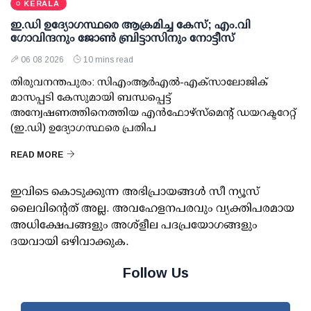
KERALA
ഇ.ഡി ഉദ്യോഗസ്ഥരെ ആക്രമിച്ച കേസ്; എം.വി
ഗോവിന്ദനും ജോണ്‍ ബ്രിട്ടാസിനും നോട്ടീസ്
06 08 2026
10 mins read
തിരുവനന്തപുരം: സിഎംആര്‍എല്‍-എക്‌സാലോജിക്
മാസപ്പടി കേസുമായി ബന്ധപ്പെട്ട്
അന്വേഷണത്തിനെത്തിയ എന്‍ഫോഴ്സ്മെന്റ് ഡയറക്ടറേറ്റ്
(ഇ.ഡി) ഉദ്യോഗസ്ഥരെ പ്രതിപ
READ MORE
ഇവിടെ കൊടുക്കുന്ന അഭിപ്രായങ്ങള്‍ സീ ന്യൂസ്
ലൈവിന്റെത് അല്ല. അവഹേളനപരവും വ്യക്തിപരമായ
അധിക്ഷേപങ്ങളും അശ്‌ളീല പദപ്രയോഗങ്ങളും
ദയവായി ഒഴിവാക്കുക.
Follow Us