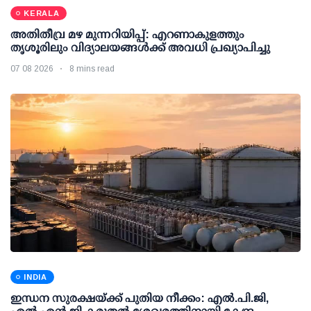
KERALA
അതിതീവ്ര മഴ മുന്നറിയിപ്പ്: എറണാകുളത്തും
തൃശൂരിലും വിദ്യാലയങ്ങള്‍ക്ക് അവധി പ്രഖ്യാപിച്ചു
07 08 2026
8 mins read
INDIA
ഇന്ധന സുരക്ഷയ്ക്ക് പുതിയ നീക്കം: എല്‍.പി.ജി,