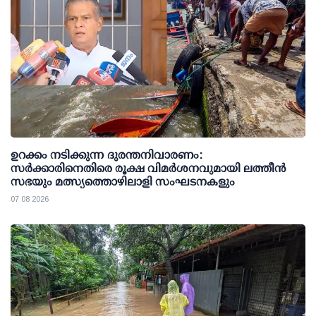
ഉറക്കം നടിക്കുന്ന ദുരന്തനിവാരണം:
സര്‍ക്കാരിനെതിരെ രൂക്ഷ വിമര്‍ശനവുമായി ലത്തീന്‍
സഭയും മത്സ്യത്തൊഴിലാളി സംഘടനകളും
07 08 2026