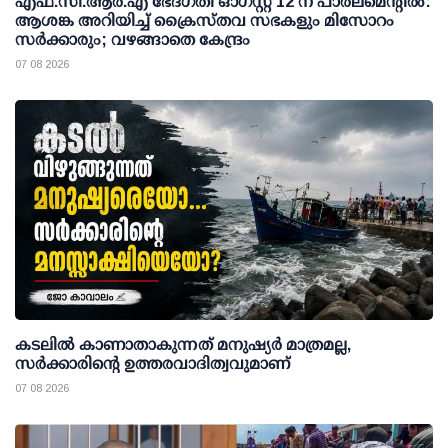
എഫ്.സി.ആര്‍.എ ഭേദഗതി ഓഗസ്റ്റ് 12 ന് പാര്‍ലമെന്റില്‍:
ആശങ്ക അറിയിച്ച് ക്രൈസ്തവ സഭകളും മിസോറം
സര്‍ക്കാരും; വഴങ്ങാതെ കേന്ദ്രം
07 08 2026
കടലിൽ കാണാതാകുന്നത് മനുഷ്യർ മാത്രമല്ല,
സർക്കാരിന്റെ ഉത്തരവാദിത്വവുമാണ്
07 08 2026