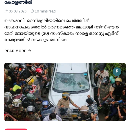
കേരളത്തിൽ
06 08 2026
10 mins read
അങ്കമാലി: ഓസ്‌ട്രേലിയയിലെ പെർത്തിൽ
വാഹനാപകടത്തിൽ മരണമടഞ്ഞ മലയാളി നഴ്സ് ആൻ
മേരി ജോയിയുടെ (30) സംസ്കാരം നാളെ ഓഗസ്റ്റ് ഏഴിന്
കേരളത്തിൽ നടക്കും. രാവിലെ
READ MORE