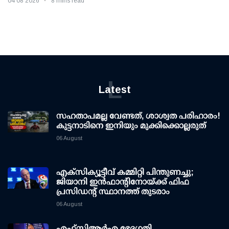
04 08 2026
8 mins read
L
Latest
സഹതാപമല്ല വേണ്ടത്, ശാശ്വത പരിഹാരം!
കുട്ടനാടിനെ ഇനിയും മുക്കിക്കൊല്ലരുത്
06 August
എക്സിക്യൂട്ടീവ് കമ്മിറ്റി പിന്തുണച്ചു;
ജിയാനി ഇന്‍ഫാന്റിനോയ്ക്ക് ഫിഫ
പ്രസിഡന്റ് സ്ഥാനത്ത് തുടരാം
06 August
എഫ്‌സി‌ആര്‍‌എ ഭേദഗതി