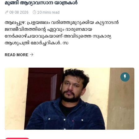
മുങ്ങി ആദ്യാവസാന യാത്രകള്‍
09 08 2026
10 mins read
ആലപ്പുഴ: പ്രളയജലം വരിഞ്ഞുമുറുക്കിയ കുട്ടനാടന്‍
ജനജീവിതത്തിന്റെ ഏറ്റവും ദാരുണമായ
നേര്‍ക്കാഴ്ചയാവുകയാണ് അവിടുത്തെ സ്വകാര്യ
ആശുപത്രി മോര്‍ച്ചറികള്‍. സ
READ MORE