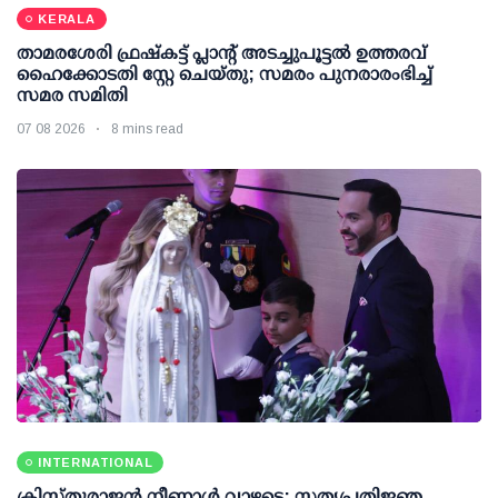
KERALA
താമരശേരി ഫ്രഷ്കട്ട് പ്ലാന്റ് അടച്ചുപൂട്ടൽ ഉത്തരവ്
ഹൈക്കോടതി സ്റ്റേ ചെയ്തു; സമരം പുനരാരംഭിച്ച്
സമര സമിതി
07 08 2026
8 mins read
INTERNATIONAL
ക്രിസ്തുരാജൻ നീണാൾ വാഴട്ടെ; സത്യപ്രതിജ്ഞ