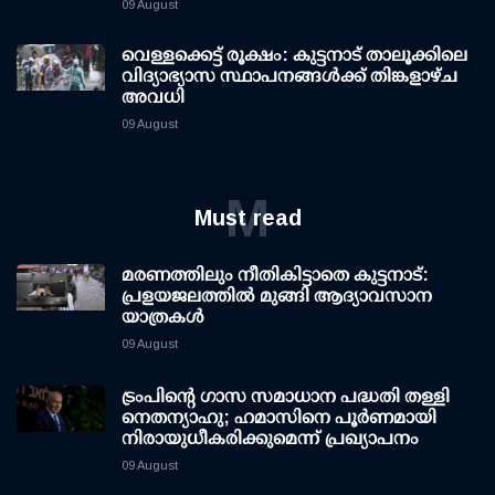
09 August
വെള്ളക്കെട്ട് രൂക്ഷം: കുട്ടനാട് താലൂക്കിലെ
വിദ്യാഭ്യാസ സ്ഥാപനങ്ങള്‍ക്ക് തിങ്കളാഴ്ച
അവധി
09 August
M
Must read
മരണത്തിലും നീതികിട്ടാതെ കുട്ടനാട്:
പ്രളയജലത്തില്‍ മുങ്ങി ആദ്യാവസാന
യാത്രകള്‍
09 August
ട്രംപിന്റെ ഗാസ സമാധാന പദ്ധതി തള്ളി
നെതന്യാഹു; ഹമാസിനെ പൂര്‍ണമായി
നിരായുധീകരിക്കുമെന്ന് പ്രഖ്യാപനം
09 August