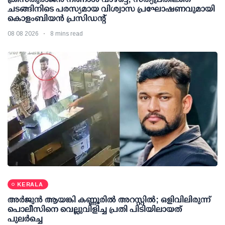
ചടങ്ങിനിടെ പരസ്യമായ വിശ്വാസ പ്രഘോഷണവുമായി
കൊളംബിയൻ പ്രസിഡന്റ്
08 08 2026
8 mins read
KERALA
അര്‍ജുന്‍ ആയങ്കി കണ്ണൂരില്‍ അറസ്റ്റില്‍; ഒളിവിലിരുന്ന്
പൊലീസിനെ വെല്ലുവിളിച്ച പ്രതി പിടിയിലായത്
പുലര്‍ച്ചെ