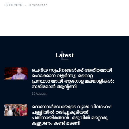
09 08 2026
8 mins read
L
Latest
ചെറിയ സ്വപ്നങ്ങൾക്ക് അതീതമായി
ഫൊക്കാന വളർന്നു; ഒരൊറ്റ
പ്രസ്ഥാനമായി ആഗോള മലയാളികൾ:
സജിമോൻ ആന്റണി
10 August
റൊണാള്‍ഡോയുടെ വ്യാജ വിവാഹം!
പള്ളിയില്‍ തടിച്ചുകൂടിയത്
പതിനായിരങ്ങള്‍; ഒടുവില്‍ മറ്റൊരു
കല്ല്യാണം കണ്ട് മടങ്ങി