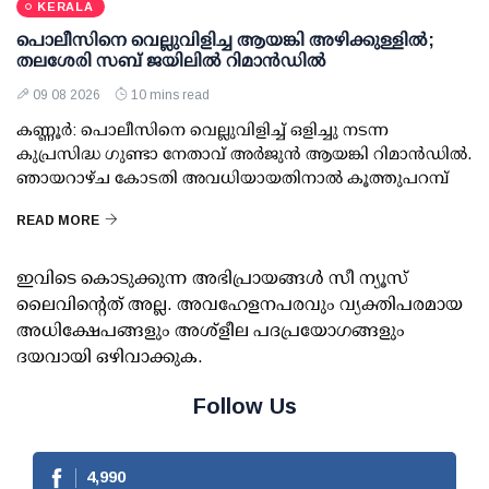
KERALA
പൊലീസിനെ വെല്ലുവിളിച്ച ആയങ്കി അഴിക്കുള്ളില്‍;
തലശേരി സബ് ജയിലില്‍ റിമാന്‍ഡില്‍
09 08 2026
10 mins read
കണ്ണൂര്‍: പൊലീസിനെ വെല്ലുവിളിച്ച് ഒളിച്ചു നടന്ന
കുപ്രസിദ്ധ ഗുണ്ടാ നേതാവ് അര്‍ജുന്‍ ആയങ്കി റിമാന്‍ഡില്‍.
ഞായറാഴ്ച കോടതി അവധിയായതിനാല്‍ കൂത്തുപറമ്പ്
READ MORE
ഇവിടെ കൊടുക്കുന്ന അഭിപ്രായങ്ങള്‍ സീ ന്യൂസ്
ലൈവിന്റെത് അല്ല. അവഹേളനപരവും വ്യക്തിപരമായ
അധിക്ഷേപങ്ങളും അശ്‌ളീല പദപ്രയോഗങ്ങളും
ദയവായി ഒഴിവാക്കുക.
Follow Us
4,990