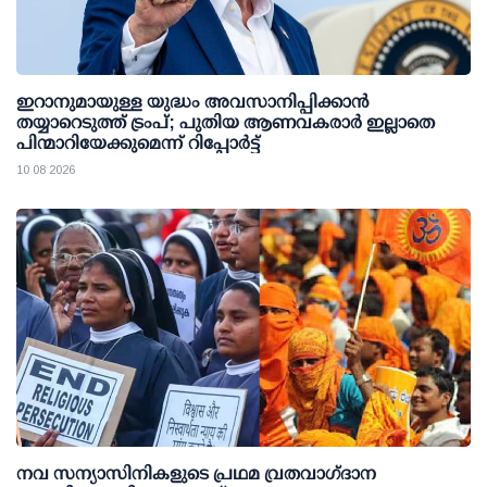
ഇറാനുമായുള്ള യുദ്ധം അവസാനിപ്പിക്കാൻ
തയ്യാറെടുത്ത് ട്രംപ്; പുതിയ ആണവകരാർ ഇല്ലാതെ
പിന്മാറിയേക്കുമെന്ന് റിപ്പോർട്ട്
10 08 2026
നവ സന്യാസിനികളുടെ പ്രഥമ വ്രതവാഗ്‌ദാന