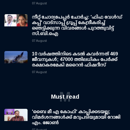
07 August
നീറ്റ് ചോദ്യപേപ്പര്‍ ചോര്‍ച്ച: 'ഫിഫ വേള്‍ഡ്
കപ്പ്' വാട്സാപ്പ് ഗ്രൂപ്പ് കേന്ദ്രീകരിച്ച്
ഞെട്ടിക്കുന്ന വിവരങ്ങള്‍ പുറത്തുവിട്ട്
സി.ബി.ഐ
07 August
10 വര്‍ഷത്തിനിടെ കടല്‍ കവര്‍ന്നത് 469
ജീവനുകള്‍; 47000 ത്തിലധികം പേര്‍ക്ക്
രക്ഷാകരമേകി മറൈന്‍ ഫിഷറീസ്
07 August
M
Must read
'ബൈ മീ എ കോഫി' കാപ്പിക്കടയല്ല;
വിമര്‍ശനങ്ങള്‍ക്ക് മറുപടിയുമായി റോജി
എം. ജോണ്‍
07 August