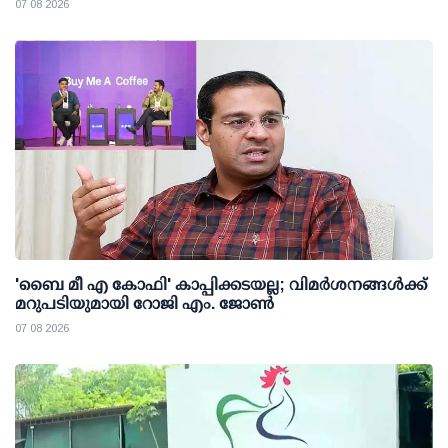
07 08 2026
'ബൈ മീ എ കോഫി' കാപ്പിക്കടയല്ല; വിമര്‍ശനങ്ങള്‍ക്ക്
മറുപടിയുമായി റോജി എം. ജോണ്‍
07 08 2026