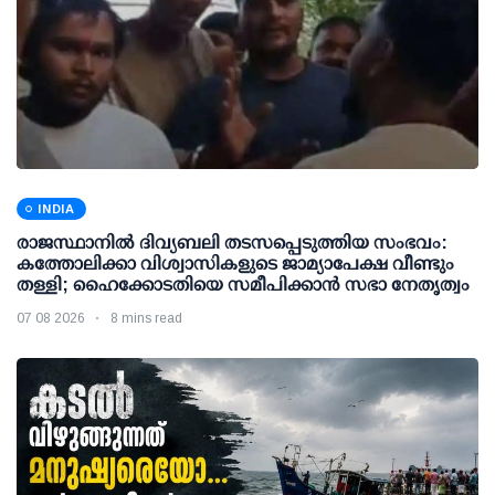
INDIA
രാജസ്ഥാനിൽ ദിവ്യബലി തടസപ്പെടുത്തിയ സംഭവം:
കത്തോലിക്കാ വിശ്വാസികളുടെ ജാമ്യാപേക്ഷ വീണ്ടും
തള്ളി; ഹൈക്കോടതിയെ സമീപിക്കാൻ സഭാ നേതൃത്വം
07 08 2026
8 mins read