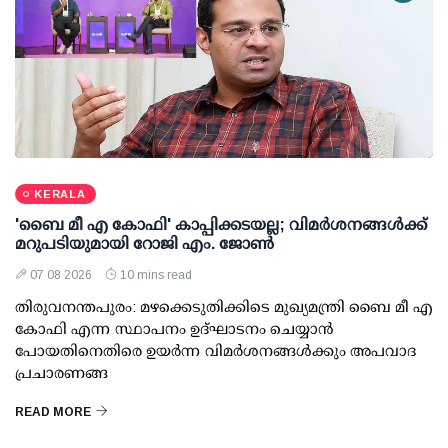
KERALA
'ബൈ മീ എ കോഫി' കാപ്പിക്കടയല്ല; വിമര്‍ശനങ്ങള്‍ക്ക്
മറുപടിയുമായി റോജി എം. ജോണ്‍
07 08 2026
10 mins read
തിരുവനന്തപുരം: മഴക്കെടുതിക്കിടെ മുഖ്യമന്ത്രി ബൈ മീ എ
കോഫി എന്ന സ്ഥാപനം ഉദ്ഘാടനം ചെയ്യാന്‍
പോയതിനെതിരെ ഉയര്‍ന്ന വിമര്‍ശനങ്ങള്‍ക്കും അപവാദ
പ്രചാരണങ്ങ
READ MORE