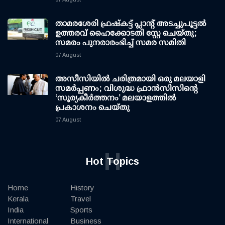
താമരശേരി ഫ്രഷ്കട്ട് പ്ലാന്റ് അടച്ചുപൂട്ടൽ
ഉത്തരവ് ഹൈക്കോടതി സ്റ്റേ ചെയ്തു;
സമരം പുനരാരംഭിച്ച് സമര സമിതി
07 August
അസീസിയിൽ ചരിത്രമായി ഒരു മലയാളി
സമർപ്പണം; വിശുദ്ധ ഫ്രാൻസിസിന്റെ
‘സൂര്യകീർത്തനം’ മലയാളത്തിൽ
പ്രകാശനം ചെയ്തു
07 August
H
Hot Topics
Home
History
Kerala
Travel
India
Sports
International
Business