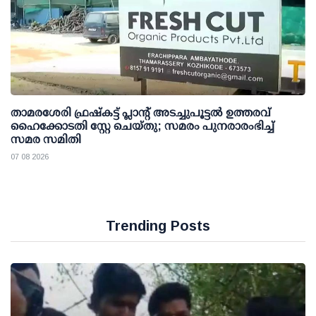
താമരശേരി ഫ്രഷ്കട്ട് പ്ലാന്റ് അടച്ചുപൂട്ടൽ ഉത്തരവ്
ഹൈക്കോടതി സ്റ്റേ ചെയ്തു; സമരം പുനരാരംഭിച്ച്
സമര സമിതി
07 08 2026
Trending Posts