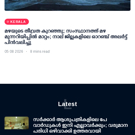
KERALA
മഴയുടെ തീവ്രത കുറഞ്ഞു; സംസ്ഥാനത്ത് മഴ
മുന്നറിയിപ്പിൽ മാറ്റം; നാല് ജില്ലകളിലെ ഓറഞ്ച് അലർട്ട്
പിൻവലിച്ചു
05 08 2026
8 mins read
L
Latest
സര്‍ക്കാര്‍ ആശുപത്രികളിലെ പേ
വാര്‍ഡുകള്‍ ഇനി എല്ലാവര്‍ക്കും; വരുമാന
പരിധി ഒഴിവാക്കി ഉത്തരവായി