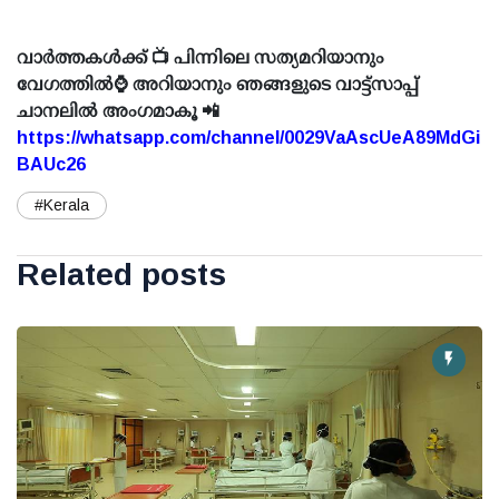
വാർത്തകൾക്ക് 📺 പിന്നിലെ സത്യമറിയാനും
വേഗത്തിൽ⌚ അറിയാനും ഞങ്ങളുടെ വാട്ട്സാപ്പ്
ചാനലിൽ അംഗമാകൂ 📲
https://whatsapp.com/channel/0029VaAscUeA89MdGi
BAUc26
#Kerala
Related posts