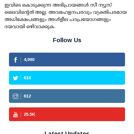
ഇവിടെ കൊടുക്കുന്ന അഭിപ്രായങ്ങള്‍ സീ ന്യൂസ്
ലൈവിന്റെത് അല്ല. അവഹേളനപരവും വ്യക്തിപരമായ
അധിക്ഷേപങ്ങളും അശ്‌ളീല പദപ്രയോഗങ്ങളും
ദയവായി ഒഴിവാക്കുക.
Follow Us
4,990
610
612
25.5
K
Latest Updates