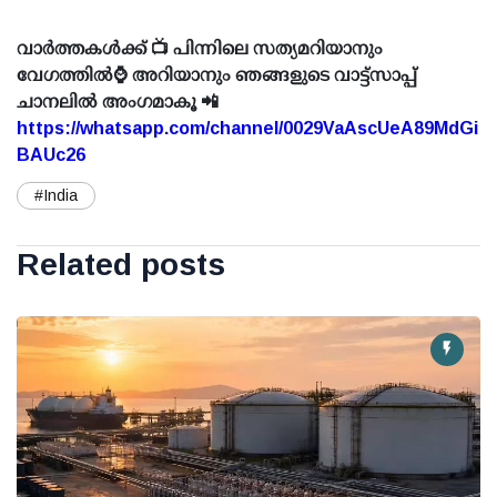
വാർത്തകൾക്ക് 📺 പിന്നിലെ സത്യമറിയാനും
വേഗത്തിൽ⌚ അറിയാനും ഞങ്ങളുടെ വാട്ട്സാപ്പ്
ചാനലിൽ അംഗമാകൂ 📲
https://whatsapp.com/channel/0029VaAscUeA89MdGi
BAUc26
#India
Related posts