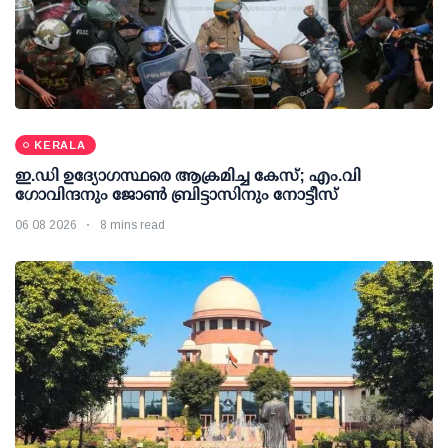
KERALA
ഇ.ഡി ഉദ്യോഗസ്ഥരെ ആക്രമിച്ച കേസ്; എം.വി
ഗോവിന്ദനും ജോണ്‍ ബ്രിട്ടാസിനും നോട്ടീസ്
06 08 2026
8 mins read