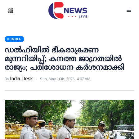
INDIA
ഡൽഹിയിൽ ഭീകരാക്രമണ
മുന്നറിയിപ്പ്; കനത്ത ജാഗ്രതയിൽ
രാജ്യം; പരിശോധന കര്‍ശനമാക്കി
India Desk
By
Sun, May 10th, 2026, 4:07 AM