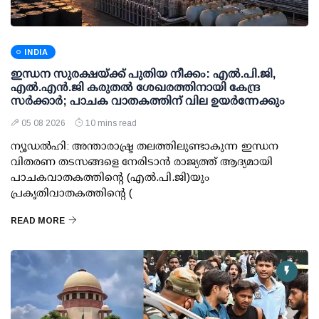
INDIA
ഇന്ധന സുരക്ഷയ്ക്ക് പുതിയ നീക്കം: എല്‍.പി.ജി,
എല്‍.എന്‍.ജി കരുതല്‍ ശേഖരത്തിനായി കേന്ദ്ര
സര്‍ക്കാര്‍; പാചക വാതകത്തിന് വില ഉയര്‍ന്നേക്കും
05 08 2026
10 mins read
ന്യൂഡല്‍ഹി: അന്താരാഷ്ട്ര തലത്തിലുണ്ടാകുന്ന ഇന്ധന
വിതരണ തടസങ്ങളെ നേരിടാന്‍ രാജ്യത്ത് ആദ്യമായി
പാചകവാതകത്തിന്റെ (എല്‍.പി.ജി)യും
പ്രകൃതിവാതകത്തിന്റെ (
READ MORE