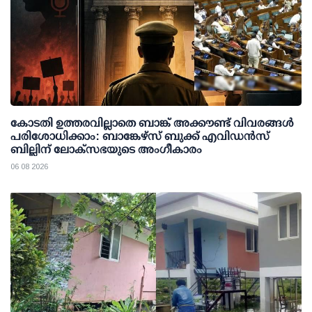
കോടതി ഉത്തരവില്ലാതെ ബാങ്ക് അക്കൗണ്ട് വിവരങ്ങള്‍
പരിശോധിക്കാം: ബാങ്കേഴ്സ് ബുക്ക് എവിഡന്‍സ്
ബില്ലിന് ലോക്സഭയുടെ അംഗീകാരം
06 08 2026