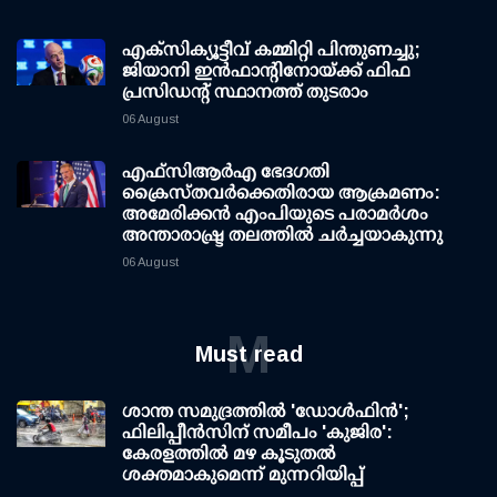
എക്സിക്യൂട്ടീവ് കമ്മിറ്റി പിന്തുണച്ചു;
ജിയാനി ഇന്‍ഫാന്റിനോയ്ക്ക് ഫിഫ
പ്രസിഡന്റ് സ്ഥാനത്ത് തുടരാം
06 August
എഫ്‌സി‌ആര്‍‌എ ഭേദഗതി
ക്രൈസ്തവർക്കെതിരായ ആക്രമണം:
അമേരിക്കൻ എംപിയുടെ പരാമർശം
അന്താരാഷ്ട്ര തലത്തിൽ ചർച്ചയാകുന്നു
06 August
M
Must read
ശാന്ത സമുദ്രത്തില്‍ 'ഡോള്‍ഫിന്‍';
ഫിലിപ്പീന്‍സിന് സമീപം 'കുജിര':
കേരളത്തില്‍ മഴ കൂടുതല്‍
ശക്തമാകുമെന്ന് മുന്നറിയിപ്പ്