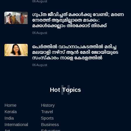
06 August
ഗുപ്ത ജീവിച്ചത് മക്കള്‍ക്കു വേണ്ടി; മരണ
നേരത്ത് ആരുമില്ലാതെ മടക്കം:
മക്കള്‍ക്കെല്ലാം തിരക്കോട് തിരക്ക്
06 August
പെർത്തിൽ വാഹനാപകടത്തിൽ മരിച്ച
മലയാളി നഴ്സ് ആൻ മേരി ജോയിയുടെ
സംസ്കാരം നാളെ കേരളത്തിൽ
06 August
H
Hot Topics
Home
History
Kerala
Travel
India
Sports
International
Business
Art
Education