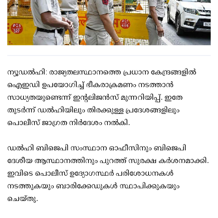
ന്യൂഡൽഹി: രാജ്യതലസ്ഥാനത്തെ പ്രധാന കേന്ദ്രങ്ങളിൽ
ഐഇഡി ഉപയോഗിച്ച് ഭീകരാക്രമണം നടത്താൻ
സാധ്യതയുണ്ടെന്ന് ഇൻ്റലിജൻസ് മുന്നറിയിപ്പ്. ഇതേ
തുടർന്ന് ഡൽഹിയിലും തിരക്കുള്ള പ്രദേശങ്ങളിലും
പൊലീസ് ജാഗ്രത നിർദേശം നൽകി.
ഡൽഹി ബിജെപി സംസ്ഥാന ഓഫീസിനും ബിജെപി
ദേശീയ ആസ്ഥാനത്തിനും പുറത്ത് സുരക്ഷ കർശനമാക്കി.
ഇവിടെ പൊലീസ് ഉദ്യോഗസ്ഥർ പരിശോധനകൾ
നടത്തുകയും ബാരിക്കേഡുകൾ സ്ഥാപിക്കുകയും
ചെയ്തു.