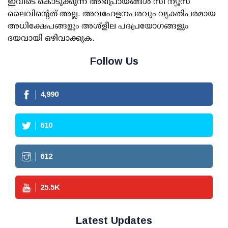
ഇവിടെ കൊടുക്കുന്ന അഭിപ്രായങ്ങള്‍ സീ ന്യൂസ്
ലൈവിന്റെത് അല്ല. അവഹേളനപരവും വ്യക്തിപരമായ
അധിക്ഷേപങ്ങളും അശ്‌ളീല പദപ്രയോഗങ്ങളും
ദയവായി ഒഴിവാക്കുക.
Follow Us
4,990
610
612
25.5
K
Latest Updates