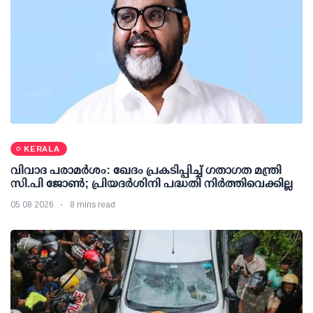
KERALA
വിവാദ പരാമര്‍ശം: ഖേദം പ്രകടിപ്പിച്ച് ഗതാഗത മന്ത്രി
സി.പി ജോണ്‍; പ്രിയദര്‍ശിനി പദ്ധതി നിര്‍ത്തിവെക്കില്ല
05 08 2026
8 mins read