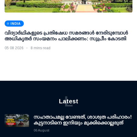
INDIA
വിദ്യാര്‍ഥികളുടെ പ്രതിഷേധ സമരങ്ങള്‍ നേരിടുമ്പോള്‍
അധികൃതര്‍ സംയമനം പാലിക്കണം: സുപ്രീം കോടതി
05 08 2026
8 mins read
L
Latest
സഹതാപമല്ല വേണ്ടത്, ശാശ്വത പരിഹാരം!
കുട്ടനാടിനെ ഇനിയും മുക്കിക്കൊല്ലരുത്
06 August