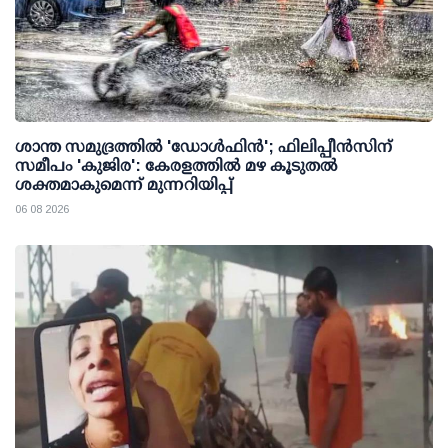
ശാന്ത സമുദ്രത്തില്‍ 'ഡോള്‍ഫിന്‍'; ഫിലിപ്പീന്‍സിന്
സമീപം 'കുജിര': കേരളത്തില്‍ മഴ കൂടുതല്‍
ശക്തമാകുമെന്ന് മുന്നറിയിപ്പ്
06 08 2026