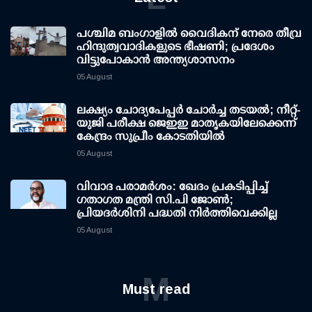
പശ്ചിമ ബംഗാളിൽ വൈദികന് നേരെ തീവ്ര
ഹിന്ദുത്വവാദികളുടെ ഭീഷണി; പ്രദേശം
വിട്ടുപോകാൻ അന്ത്യശാസനം
05 August
ലക്ഷ്യം ചോദ്യപേപ്പര്‍ ചോര്‍ച്ച തടയല്‍; നീറ്റ്-
യുജി പരീക്ഷ ജെഇഇ മാതൃകയിലേക്കെന്ന്
കേന്ദ്രം സുപ്രീം കോടതിയില്‍
05 August
വിവാദ പരാമര്‍ശം: ഖേദം പ്രകടിപ്പിച്ച്
ഗതാഗത മന്ത്രി സി.പി ജോണ്‍;
പ്രിയദര്‍ശിനി പദ്ധതി നിര്‍ത്തിവെക്കില്ല
05 August
M
Must read