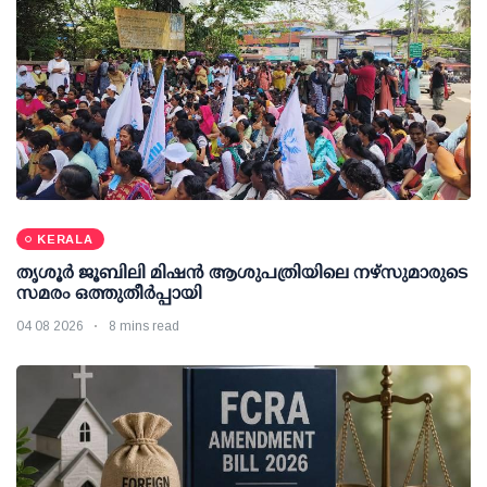
KERALA
തൃശൂര്‍ ജൂബിലി മിഷന്‍ ആശുപത്രിയിലെ നഴ്സുമാരുടെ
സമരം ഒത്തുതീര്‍പ്പായി
04 08 2026
8 mins read