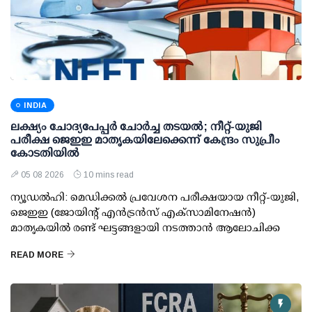
INDIA
ലക്ഷ്യം ചോദ്യപേപ്പര്‍ ചോര്‍ച്ച തടയല്‍; നീറ്റ്-യുജി
പരീക്ഷ ജെഇഇ മാതൃകയിലേക്കെന്ന് കേന്ദ്രം സുപ്രീം
കോടതിയില്‍
05 08 2026
10 mins read
ന്യൂഡല്‍ഹി: മെഡിക്കല്‍ പ്രവേശന പരീക്ഷയായ നീറ്റ്-യുജി,
ജെഇഇ (ജോയിന്റ് എന്‍ട്രന്‍സ് എക്‌സാമിനേഷന്‍)
മാതൃകയില്‍ രണ്ട് ഘട്ടങ്ങളായി നടത്താന്‍ ആലോചിക്ക
READ MORE