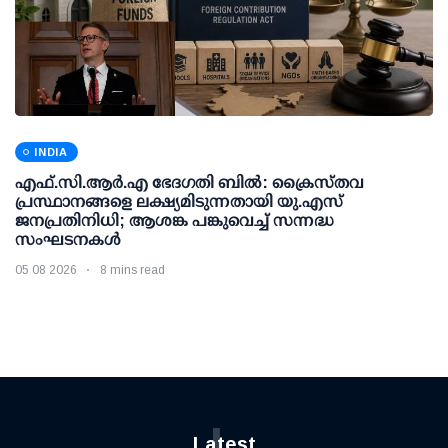
INDIA
എഫ്.സി.ആര്‍.എ ഭേദഗതി ബില്‍: ക്രൈസ്തവ
പ്രസ്ഥാനങ്ങളെ ലക്ഷ്യമിടുന്നതായി യു.എസ്
ജനപ്രതിനിധി; ആശങ്ക പങ്കുവെച്ച് സന്നദ്ധ
സംഘടനകള്‍
05 08 2026
8 mins read
L
Latest