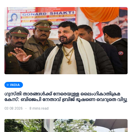
INDIA
ഗുസ്തി താരങ്ങള്‍ക്ക് നേരെയുള്ള ലൈംഗികാതിക്രമ
കേസ്: ബിജെപി നേതാവ് ബ്രിജ് ഭൂഷണെ വെറുതെ വിട്ടു
03 08 2026
8 mins read