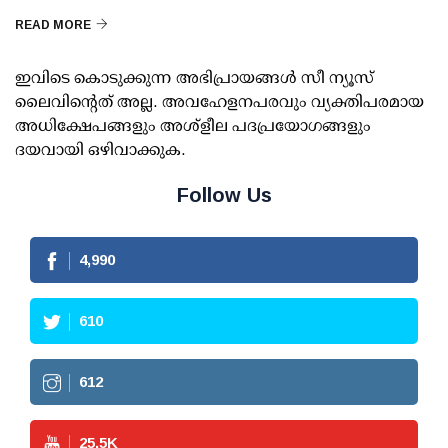
READ MORE
ഇവിടെ കൊടുക്കുന്ന അഭിപ്രായങ്ങള്‍ സീ ന്യൂസ്
ലൈവിന്റെത് അല്ല. അവഹേളനപരവും വ്യക്തിപരമായ
അധിക്ഷേപങ്ങളും അശ്‌ളീല പദപ്രയോഗങ്ങളും
ദയവായി ഒഴിവാക്കുക.
Follow Us
4,990
610
612
25.5
K