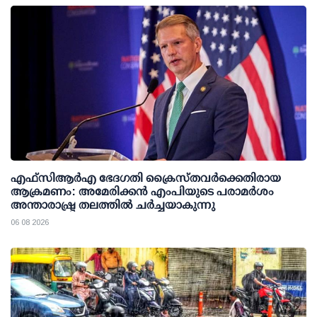
എഫ്‌സി‌ആര്‍‌എ ഭേദഗതി ക്രൈസ്തവർക്കെതിരായ
ആക്രമണം: അമേരിക്കൻ എംപിയുടെ പരാമർശം
അന്താരാഷ്ട്ര തലത്തിൽ ചർച്ചയാകുന്നു
06 08 2026