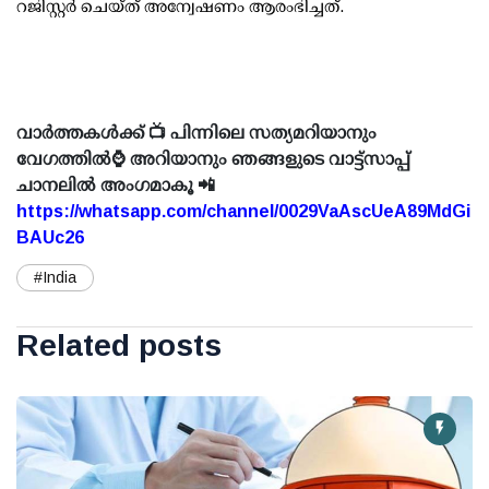
റജിസ്റ്റര്‍ ചെയ്ത് അന്വേഷണം ആരംഭിച്ചത്.
വാർത്തകൾക്ക് 📺 പിന്നിലെ സത്യമറിയാനും
വേഗത്തിൽ⌚ അറിയാനും ഞങ്ങളുടെ വാട്ട്സാപ്പ്
ചാനലിൽ അംഗമാകൂ 📲
https://whatsapp.com/channel/0029VaAscUeA89MdGi
BAUc26
#India
Related posts