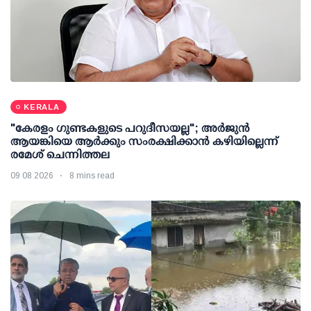
KERALA
"കേരളം ഗുണ്ടകളുടെ പറുദീസയല്ല"; അർജുൻ
ആയങ്കിയെ ആർക്കും സംരക്ഷിക്കാൻ കഴിയില്ലെന്ന്
രമേശ് ചെന്നിത്തല
09 08 2026
8 mins read