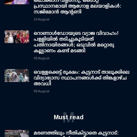
ഫൊക്കാന വളർന്നു; ഒരൊറ്റ
പ്രസ്ഥാനമായി ആഗോള മലയാളികൾ:
സജിമോൻ ആന്റണി
10 August
റൊണാള്‍ഡോയുടെ വ്യാജ വിവാഹം!
പള്ളിയില്‍ തടിച്ചുകൂടിയത്
പതിനായിരങ്ങള്‍; ഒടുവില്‍ മറ്റൊരു
കല്ല്യാണം കണ്ട് മടങ്ങി
09 August
വെള്ളക്കെട്ട് രൂക്ഷം: കുട്ടനാട് താലൂക്കിലെ
വിദ്യാഭ്യാസ സ്ഥാപനങ്ങള്‍ക്ക് തിങ്കളാഴ്ച
അവധി
09 August
M
Must read
മരണത്തിലും നീതികിട്ടാതെ കുട്ടനാട്: