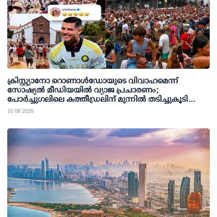
ക്രിസ്റ്റ്യാനോ റൊണാള്‍ഡോയുടെ വിവാഹമെന്ന്
സോഷ്യല്‍ മീഡിയയില്‍ വ്യാജ പ്രചാരണം;
പോര്‍ച്ചുഗലിലെ കത്തീഡ്രലിന് മുന്നില്‍ തടിച്ചുകൂടി
ജനക്കൂട്ടം
10 08 2026