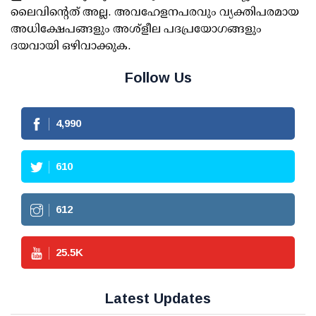
ലൈവിന്റെത് അല്ല. അവഹേളനപരവും വ്യക്തിപരമായ
അധിക്ഷേപങ്ങളും അശ്‌ളീല പദപ്രയോഗങ്ങളും
ദയവായി ഒഴിവാക്കുക.
Follow Us
4,990
610
612
25.5
K
Latest Updates