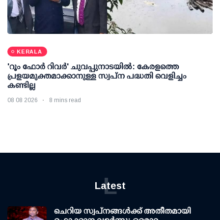
KERALA
'റൂം ഫോര്‍ റിവര്‍' ചുവപ്പുനാടയില്‍: കേരളത്തെ
പ്രളയമുക്തമാക്കാനുള്ള സ്വപ്ന പദ്ധതി വെളിച്ചം
കണ്ടില്ല
08 08 2026
8 mins read
L
Latest
ചെറിയ സ്വപ്നങ്ങൾക്ക് അതീതമായി