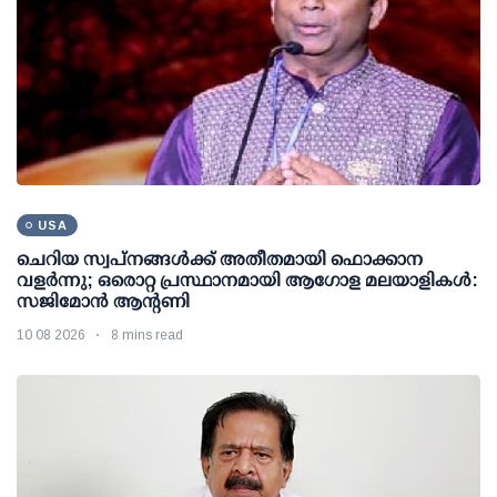
USA
ചെറിയ സ്വപ്നങ്ങൾക്ക് അതീതമായി ഫൊക്കാന
വളർന്നു; ഒരൊറ്റ പ്രസ്ഥാനമായി ആഗോള മലയാളികൾ:
സജിമോൻ ആന്റണി
10 08 2026
8 mins read