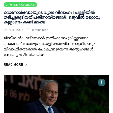
INTERNATIONAL
റൊണാള്‍ഡോയുടെ വ്യാജ വിവാഹം! പള്ളിയില്‍
തടിച്ചുകൂടിയത് പതിനായിരങ്ങള്‍; ഒടുവില്‍ മറ്റൊരു
കല്ല്യാണം കണ്ട് മടങ്ങി
09 08 2026
10 mins read
ലിസ്ബന്‍: ഫുട്‌ബോള്‍ ഇതിഹാസം ക്രിസ്റ്റ്യാനോ
റൊണാള്‍ഡോയും പങ്കാളി ജോര്‍ജീന റോഡ്രിഗസും
വിവാഹിതരാകാന്‍ പോകുന്നുവെന്ന അഭ്യൂഹങ്ങള്‍
സോഷ്യല്‍ മീഡിയയില്‍
READ MORE