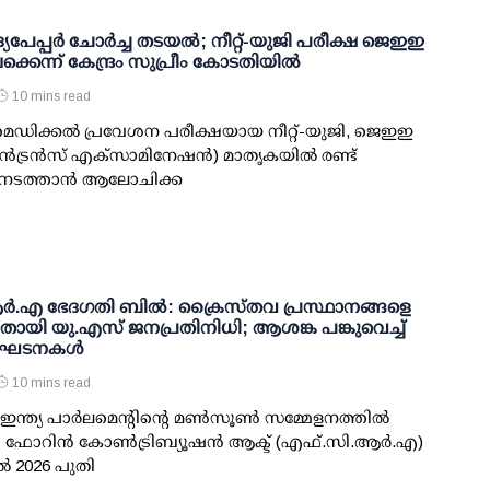
യപേപ്പര്‍ ചോര്‍ച്ച തടയല്‍; നീറ്റ്-യുജി പരീക്ഷ ജെഇഇ
കെന്ന് കേന്ദ്രം സുപ്രീം കോടതിയില്‍
10 mins read
 മെഡിക്കല്‍ പ്രവേശന പരീക്ഷയായ നീറ്റ്-യുജി, ജെഇഇ
്‍ട്രന്‍സ് എക്‌സാമിനേഷന്‍) മാതൃകയില്‍ രണ്ട്
ി നടത്താന്‍ ആലോചിക്ക
‍.എ ഭേദഗതി ബില്‍: ക്രൈസ്തവ പ്രസ്ഥാനങ്ങളെ
്നതായി യു.എസ് ജനപ്രതിനിധി; ആശങ്ക പങ്കുവെച്ച്
ംഘടനകള്‍
10 mins read
: ഇന്ത്യ പാര്‍ലമെന്റിന്റെ മണ്‍സൂണ്‍ സമ്മേളനത്തില്‍
ച ഫോറിന്‍ കോണ്‍ട്രിബ്യൂഷന്‍ ആക്ട് (എഫ്.സി.ആര്‍.എ)
‍ 2026 പുതി