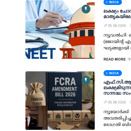
INDIA
ലക്ഷ്യം ചോദ്
മാതൃകയിലേക്
05 08 2026
ന്യൂഡല്‍ഹി:
(ജോയിന്റ് എന
ഘട്ടങ്ങളായ
READ MORE
INDIA
എഫ്.സി.ആര്
ലക്ഷ്യമിടുന
സന്നദ്ധ സ
05 08 2026
ന്യൂയോര്‍ക്ക്
അവതരിപ്പിച്
ഭേദഗതി ബില്