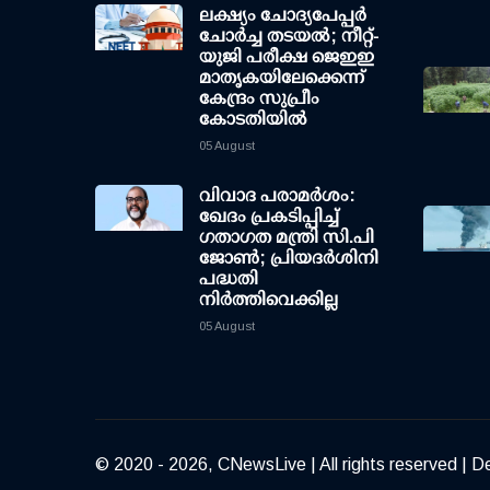
ലക്ഷ്യം ചോദ്യപേപ്പര്‍
ചോര്‍ച്ച തടയല്‍; നീറ്റ്-
യുജി പരീക്ഷ ജെഇഇ
മാതൃകയിലേക്കെന്ന്
കേന്ദ്രം സുപ്രീം
കോടതിയില്‍
05 August
വിവാദ പരാമര്‍ശം:
ഖേദം പ്രകടിപ്പിച്ച്
ഗതാഗത മന്ത്രി സി.പി
ജോണ്‍; പ്രിയദര്‍ശിനി
പദ്ധതി
നിര്‍ത്തിവെക്കില്ല
05 August
© 2020 - 2026, CNewsLive | All rights reserved | D