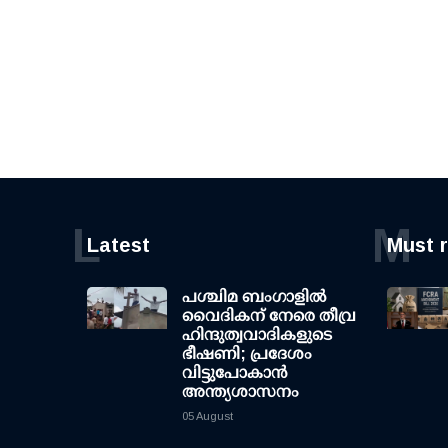
L
M
Latest
Must 
പശ്ചിമ ബംഗാളിൽ
വൈദികന് നേരെ തീവ്ര
ഹിന്ദുത്വവാദികളുടെ
ഭീഷണി; പ്രദേശം
വിട്ടുപോകാൻ
അന്ത്യശാസനം
05 August