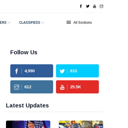
ERS
CLASSIFIEDS
All Sections
Follow Us
4,990
610
612
25.5
K
Latest Updates