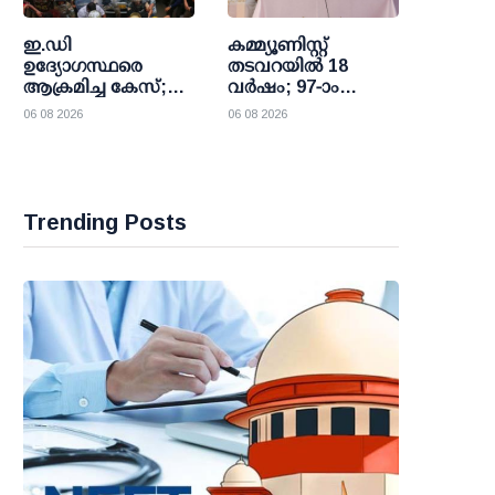
ഇ.ഡി
കമ്മ്യൂണിസ്റ്റ്
ഉദ്യോഗസ്ഥരെ
തടവറയില്‍ 18
ആക്രമിച്ച കേസ്;
വര്‍ഷം; 97-ാം
എം.വി ഗോവിന്ദനും
വയസില്‍ അതേ
06 08 2026
06 08 2026
ജോണ്‍
വേദിയില്‍
ബ്രിട്ടാസിനും
ദിവ്യബലിയര്‍പ്പിച്ച്
നോട്ടീസ്
കര്‍ദിനാള്‍ ഏണസ്റ്റ്
സിമോണി
Trending Posts