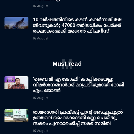
07 August
10 വര്‍ഷത്തിനിടെ കടല്‍ കവര്‍ന്നത് 469
ജീവനുകള്‍; 47000 ത്തിലധികം പേര്‍ക്ക്
രക്ഷാകരമേകി മറൈന്‍ ഫിഷറീസ്
07 August
M
Must read
'ബൈ മീ എ കോഫി' കാപ്പിക്കടയല്ല;
വിമര്‍ശനങ്ങള്‍ക്ക് മറുപടിയുമായി റോജി
എം. ജോണ്‍
07 August
താമരശേരി ഫ്രഷ്കട്ട് പ്ലാന്റ് അടച്ചുപൂട്ടൽ
ഉത്തരവ് ഹൈക്കോടതി സ്റ്റേ ചെയ്തു;
സമരം പുനരാരംഭിച്ച് സമര സമിതി
07 August