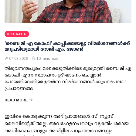
KERALA
'ബൈ മീ എ കോഫി' കാപ്പിക്കടയല്ല; വിമര്‍ശനങ്ങള്‍ക്ക്
മറുപടിയുമായി റോജി എം. ജോണ്‍
07 08 2026
10 mins read
തിരുവനന്തപുരം: മഴക്കെടുതിക്കിടെ മുഖ്യമന്ത്രി ബൈ മീ എ
കോഫി എന്ന സ്ഥാപനം ഉദ്ഘാടനം ചെയ്യാന്‍
പോയതിനെതിരെ ഉയര്‍ന്ന വിമര്‍ശനങ്ങള്‍ക്കും അപവാദ
പ്രചാരണങ്ങ
READ MORE
ഇവിടെ കൊടുക്കുന്ന അഭിപ്രായങ്ങള്‍ സീ ന്യൂസ്
ലൈവിന്റെത് അല്ല. അവഹേളനപരവും വ്യക്തിപരമായ
അധിക്ഷേപങ്ങളും അശ്‌ളീല പദപ്രയോഗങ്ങളും