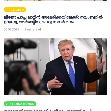
RELIGION
ലിയോ പാപ്പ ലാറ്റിൻ അമേരിക്കയിലേക്ക്; നവംബറിൽ
ഉറുഗ്വേ, അർജന്റീന, പെറു സന്ദർശനം
06 08 2026
8 mins read
INTERNATIONAL