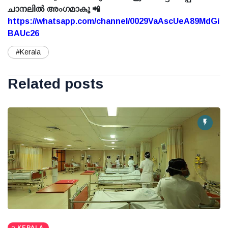
ചാനലിൽ അംഗമാകൂ 📲
https://whatsapp.com/channel/0029VaAscUeA89MdGi
BAUc26
#Kerala
Related posts
KERALA