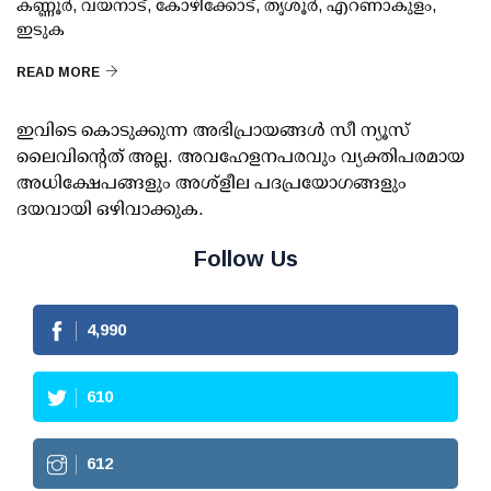
കണ്ണൂര്‍, വയനാട്, കോഴിക്കോട്, തൃശൂര്‍, എറണാകുളം,
ഇടുക
READ MORE
ഇവിടെ കൊടുക്കുന്ന അഭിപ്രായങ്ങള്‍ സീ ന്യൂസ്
ലൈവിന്റെത് അല്ല. അവഹേളനപരവും വ്യക്തിപരമായ
അധിക്ഷേപങ്ങളും അശ്‌ളീല പദപ്രയോഗങ്ങളും
ദയവായി ഒഴിവാക്കുക.
Follow Us
4,990
610
612