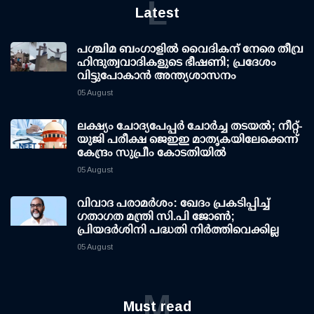
L
Latest
പശ്ചിമ ബംഗാളിൽ വൈദികന് നേരെ തീവ്ര
ഹിന്ദുത്വവാദികളുടെ ഭീഷണി; പ്രദേശം
വിട്ടുപോകാൻ അന്ത്യശാസനം
05 August
ലക്ഷ്യം ചോദ്യപേപ്പര്‍ ചോര്‍ച്ച തടയല്‍; നീറ്റ്-
യുജി പരീക്ഷ ജെഇഇ മാതൃകയിലേക്കെന്ന്
കേന്ദ്രം സുപ്രീം കോടതിയില്‍
05 August
വിവാദ പരാമര്‍ശം: ഖേദം പ്രകടിപ്പിച്ച്
ഗതാഗത മന്ത്രി സി.പി ജോണ്‍;
പ്രിയദര്‍ശിനി പദ്ധതി നിര്‍ത്തിവെക്കില്ല
05 August
M
Must read