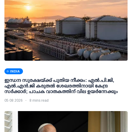
INDIA
ഇന്ധന സുരക്ഷയ്ക്ക് പുതിയ നീക്കം: എല്‍.പി.ജി,
എല്‍.എന്‍.ജി കരുതല്‍ ശേഖരത്തിനായി കേന്ദ്ര
സര്‍ക്കാര്‍; പാചക വാതകത്തിന് വില ഉയര്‍ന്നേക്കും
05 08 2026
8 mins read