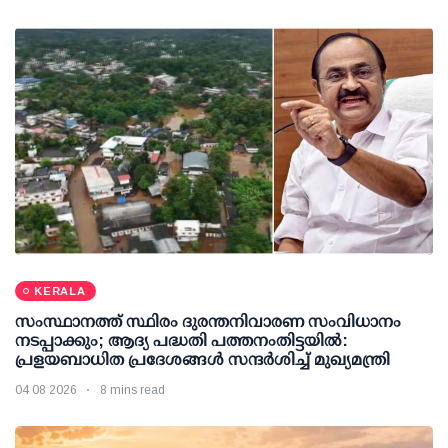
KERALA
സംസ്ഥാനത്ത് സ്ഥിരം ദുരന്തനിവാരണ സംവിധാനം
നടപ്പാക്കും; ആദ്യ പദ്ധതി പത്തനംതിട്ടയില്‍:
പ്രളയബാധിത പ്രദേശങ്ങള്‍ സന്ദര്‍ശിച്ച് മുഖ്യമന്ത്രി
04 08 2026
8 mins read