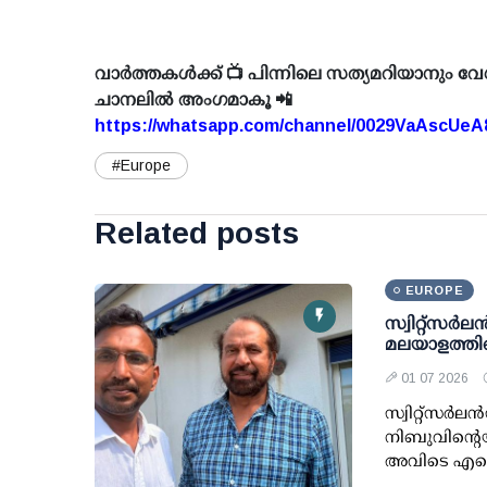
വാർത്തകൾക്ക് 📺 പിന്നിലെ സത്യമറിയാനും വേ
ചാനലിൽ അംഗമാകൂ 📲
https://whatsapp.com/channel/0029VaAscUe
#Europe
Related posts
EUROPE
സ്വിറ്റ്സർ
മലയാളത്തിന
01 07 2026
സ്വിറ്റ്സർ
നിബുവിന്റെ
അവിടെ എന്ന