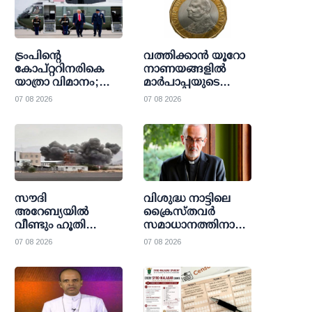
ട്രംപിന്റെ
വത്തിക്കാൻ യൂറോ
കോപ്റ്ററിനരികെ
നാണയങ്ങളിൽ
യാത്രാ വിമാനം;
മാർപാപ്പയുടെ
സുരക്ഷാ
മുഖചിത്രം വീണ്ടും;
07 08 2026
07 08 2026
പ്രോട്ടോക്കോള്‍
ചരിത്രമെഴുതി
ലംഘനത്തില്‍
ലിയോ
അന്വേഷണവുമായി
പതിനാലാമൻ പാപ്പ
ഫെഡറല്‍
ഏവിയേഷന്‍
സൗദി
വിശുദ്ധ നാട്ടിലെ
അറേബ്യയില്‍
ക്രൈസ്തവർ
വീണ്ടും ഹൂതി
സമാധാനത്തിനായി
ആക്രമണം;
കേഴുന്നു:
07 08 2026
07 08 2026
പ്രവാസികള്‍ക്കടക്കം
വിശ്വാസികളുടെ
പതിനൊന്ന് പേര്‍ക്ക്
ദയനീയ അവസ്ഥ
പരിക്ക്
തുറന്നുകാട്ടി
ജെറുസലേം
പാത്രിയാർക്കീസ്