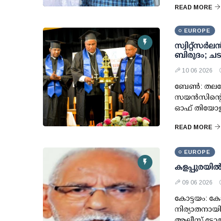
READ MORE
EUROPE
സ്വിറ്റ്സർ
ബിരുദം; ചട
10 06 2026
ബേൺ: തലശേര
സയൻസിന്റെ ക
ഓഫ് തിയോളജ
READ MORE
EUROPE
കളപ്പുരയില
09 06 2026
കോട്ടയം: കോട
നിര്യാതനായി. 
ആലീസ് ടോമി