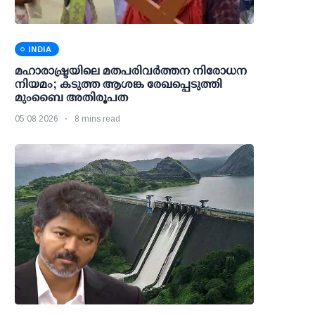
INDIA
മഹാരാഷ്ട്രയിലെ മതപരിവർത്തന നിരോധന
നിയമം; കടുത്ത ആശങ്ക രേഖപ്പെടുത്തി
മുംബൈ അതിരൂപത
05 08 2026
8 mins read