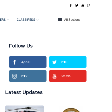
ERS
CLASSIFIEDS
All Sections
Follow Us
4,990
610
612
25.5
K
Latest Updates