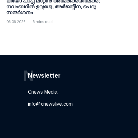
ലിയോ പാപ്പ ലാറ്റിൻ അമേരിക്കയിലേക്ക്;
നവംബറിൽ ഉറുഗ്വേ, അർജന്റീന, പെറു
സന്ദർശനം
06 08 2026
8 mins read
N
Newsletter
Cnews Media
info@cnewslive.com