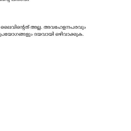
ൂസ് ലൈവിന്റെത് അല്ല. അവഹേളനപരവും
പ്രയോഗങ്ങളും ദയവായി ഒഴിവാക്കുക.