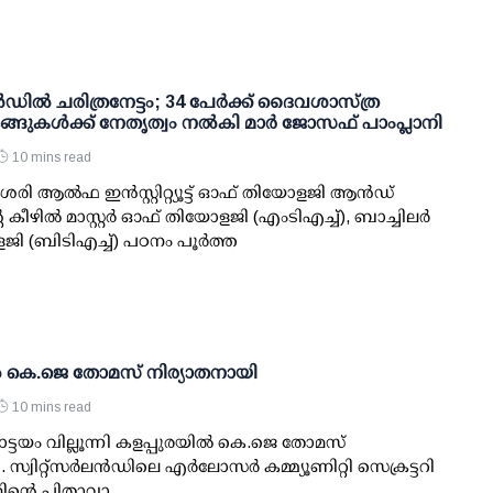
ലൻഡിൽ ചരിത്രനേട്ടം; 34 പേർക്ക് ദൈവശാസ്ത്ര
ങ്ങുകൾക്ക് നേതൃത്വം നൽകി മാർ ജോസഫ് പാംപ്ലാനി
10 mins read
ി ആൽഫ ഇൻസ്റ്റിറ്റ്യൂട്ട് ഓഫ് തിയോളജി ആൻഡ്
ീഴിൽ മാസ്റ്റർ ഓഫ് തിയോളജി (എംടിഎച്ച്), ബാച്ചിലർ
ി (ബി‌ടിഎച്ച്) പഠനം പൂർത്ത
്‍ കെ.ജെ തോമസ് നിര്യാതനായി
10 mins read
്ടയം വില്ലൂന്നി കളപ്പുരയില്‍ കെ.ജെ തോമസ്
സ്വിറ്റ്‌സര്‍ലന്‍ഡിലെ എര്‍ലോസര്‍ കമ്മ്യൂണിറ്റി സെക്രട്ടറി
ന്റെ പിതാവാ