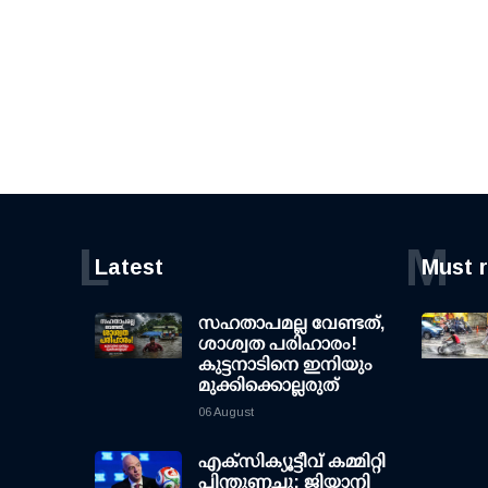
L
M
Latest
Must 
സഹതാപമല്ല വേണ്ടത്,
ശാശ്വത പരിഹാരം!
കുട്ടനാടിനെ ഇനിയും
മുക്കിക്കൊല്ലരുത്
06 August
എക്സിക്യൂട്ടീവ് കമ്മിറ്റി
പിന്തുണച്ചു; ജിയാനി