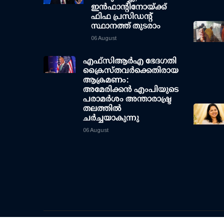
ഇന്‍ഫാന്റിനോയ്ക്ക്
ഫിഫ പ്രസിഡന്റ്
സ്ഥാനത്ത് തുടരാം
06 August
എഫ്‌സി‌ആര്‍‌എ ഭേദഗതി
ക്രൈസ്തവർക്കെതിരായ
ആക്രമണം:
അമേരിക്കൻ എംപിയുടെ
പരാമർശം അന്താരാഷ്ട്ര
തലത്തിൽ
ചർച്ചയാകുന്നു
06 August