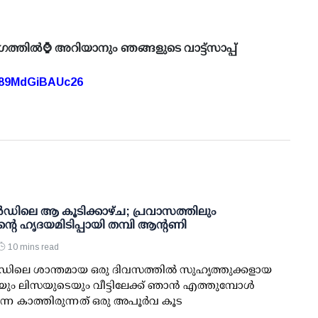
ഗത്തിൽ⌚ അറിയാനും ഞങ്ങളുടെ വാട്ട്സാപ്പ്
A89MdGiBAUc26
ലൻഡിലെ ആ കൂടിക്കാഴ്ച; പ്രവാസത്തിലും
്റെ ഹൃദയമിടിപ്പായി തമ്പി ആന്റണി
10 mins read
ലൻഡിലെ ശാന്തമായ ഒരു ദിവസത്തിൽ സുഹൃത്തുക്കളായ
യും ലിസയുടെയും വീട്ടിലേക്ക് ഞാൻ എത്തുമ്പോൾ
െ കാത്തിരുന്നത് ഒരു അപൂർവ കൂട