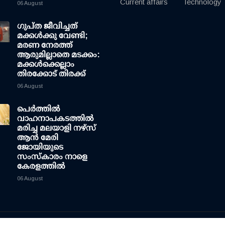
Current affairs
Technology
06 August
ഗുപ്ത ജീവിച്ചത്
മക്കള്‍ക്കു വേണ്ടി;
മരണ നേരത്ത്
ആരുമില്ലാതെ മടക്കം:
മക്കള്‍ക്കെല്ലാം
തിരക്കോട് തിരക്ക്
06 August
പെർത്തിൽ
വാഹനാപകടത്തിൽ
മരിച്ച മലയാളി നഴ്സ്
ആൻ മേരി
ജോയിയുടെ
സംസ്കാരം നാളെ
കേരളത്തിൽ
06 August