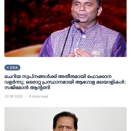
USA
ചെറിയ സ്വപ്നങ്ങൾക്ക് അതീതമായി ഫൊക്കാന
വളർന്നു; ഒരൊറ്റ പ്രസ്ഥാനമായി ആഗോള മലയാളികൾ:
സജിമോൻ ആന്റണി
10 08 2026
8 mins read