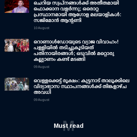
ചെറിയ സ്വപ്നങ്ങൾക്ക് അതീതമായി
ഫൊക്കാന വളർന്നു; ഒരൊറ്റ
പ്രസ്ഥാനമായി ആഗോള മലയാളികൾ:
സജിമോൻ ആന്റണി
10 August
റൊണാള്‍ഡോയുടെ വ്യാജ വിവാഹം!
പള്ളിയില്‍ തടിച്ചുകൂടിയത്
പതിനായിരങ്ങള്‍; ഒടുവില്‍ മറ്റൊരു
കല്ല്യാണം കണ്ട് മടങ്ങി
09 August
വെള്ളക്കെട്ട് രൂക്ഷം: കുട്ടനാട് താലൂക്കിലെ
വിദ്യാഭ്യാസ സ്ഥാപനങ്ങള്‍ക്ക് തിങ്കളാഴ്ച
അവധി
09 August
M
Must read