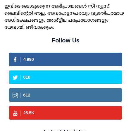
ഇവിടെ കൊടുക്കുന്ന അഭിപ്രായങ്ങള്‍ സീ ന്യൂസ്
ലൈവിന്റെത് അല്ല. അവഹേളനപരവും വ്യക്തിപരമായ
അധിക്ഷേപങ്ങളും അശ്‌ളീല പദപ്രയോഗങ്ങളും
ദയവായി ഒഴിവാക്കുക.
Follow Us
4,990
610
612
25.5
K