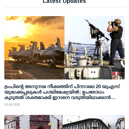
Latest Updates
ട്രംപിന്റെ അനുനയ നീക്കത്തിന് പിന്നാലെ 20 യുഎസ്
യുദ്ധക്കപ്പലുകള്‍ പശ്ചിമേഷ്യയില്‍; ഉപരോധം
കൂടുതല്‍ ശക്തമാക്കി ഇറാനെ വരുതിയിലാക്കാന്‍
നീക്കം
10 08 2026