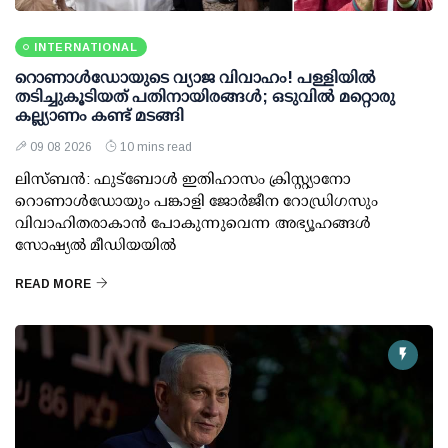
INTERNATIONAL
റൊണാള്‍ഡോയുടെ വ്യാജ വിവാഹം! പള്ളിയില്‍
തടിച്ചുകൂടിയത് പതിനായിരങ്ങള്‍; ഒടുവില്‍ മറ്റൊരു
കല്ല്യാണം കണ്ട് മടങ്ങി
09 08 2026
10 mins read
ലിസ്ബന്‍: ഫുട്‌ബോള്‍ ഇതിഹാസം ക്രിസ്റ്റ്യാനോ
റൊണാള്‍ഡോയും പങ്കാളി ജോര്‍ജീന റോഡ്രിഗസും
വിവാഹിതരാകാന്‍ പോകുന്നുവെന്ന അഭ്യൂഹങ്ങള്‍
സോഷ്യല്‍ മീഡിയയില്‍
READ MORE