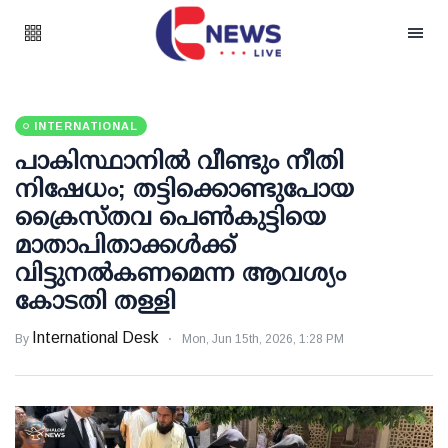
INTERNATIONAL
പാകിസ്ഥാനിൽ വീണ്ടും നീതി
നിഷേധം; തട്ടിക്കൊണ്ടുപോയ
ക്രൈസ്തവ പെൺകുട്ടിയെ
മാതാപിതാക്കൾക്ക്
വിട്ടുനൽകണമെന്ന ആവശ്യം
കോടതി തള്ളി
International Desk
By
Mon, Jun 15th, 2026, 1:28 PM