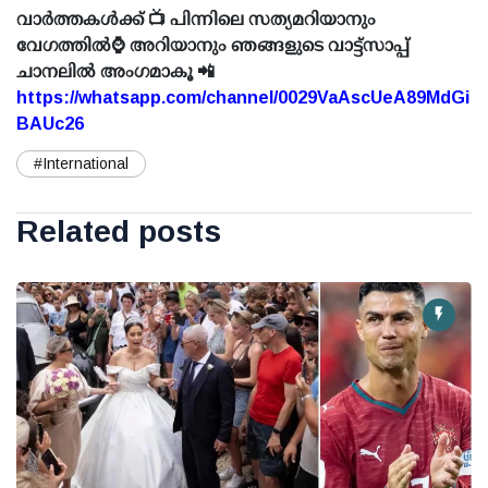
വാർത്തകൾക്ക് 📺 പിന്നിലെ സത്യമറിയാനും
വേഗത്തിൽ⌚ അറിയാനും ഞങ്ങളുടെ വാട്ട്സാപ്പ്
ചാനലിൽ അംഗമാകൂ 📲
https://whatsapp.com/channel/0029VaAscUeA89MdGi
BAUc26
#International
Related posts