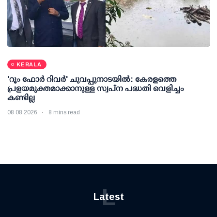
KERALA
'റൂം ഫോര്‍ റിവര്‍' ചുവപ്പുനാടയില്‍: കേരളത്തെ
പ്രളയമുക്തമാക്കാനുള്ള സ്വപ്ന പദ്ധതി വെളിച്ചം
കണ്ടില്ല
08 08 2026
8 mins read
L
Latest