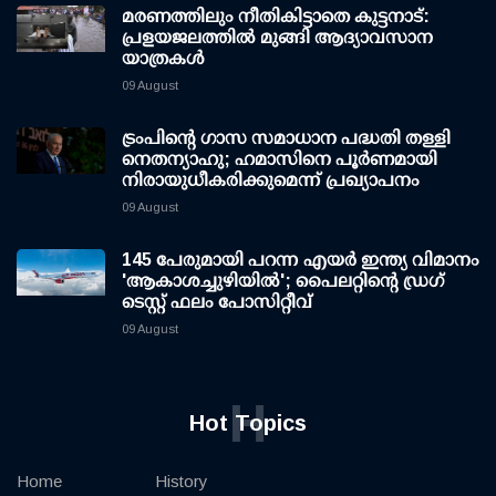
മരണത്തിലും നീതികിട്ടാതെ കുട്ടനാട്:
പ്രളയജലത്തില്‍ മുങ്ങി ആദ്യാവസാന
യാത്രകള്‍
09 August
ട്രംപിന്റെ ഗാസ സമാധാന പദ്ധതി തള്ളി
നെതന്യാഹു; ഹമാസിനെ പൂര്‍ണമായി
നിരായുധീകരിക്കുമെന്ന് പ്രഖ്യാപനം
09 August
145 പേരുമായി പറന്ന എയര്‍ ഇന്ത്യ വിമാനം
'ആകാശച്ചുഴിയില്‍'; പൈലറ്റിന്റെ ഡ്രഗ്
ടെസ്റ്റ് ഫലം പോസിറ്റീവ്
09 August
H
Hot Topics
Home
History