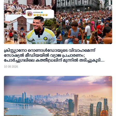
ക്രിസ്റ്റ്യാനോ റൊണാള്‍ഡോയുടെ വിവാഹമെന്ന്
സോഷ്യല്‍ മീഡിയയില്‍ വ്യാജ പ്രചാരണം;
പോര്‍ച്ചുഗലിലെ കത്തീഡ്രലിന് മുന്നില്‍ തടിച്ചുകൂടി
ജനക്കൂട്ടം
10 08 2026