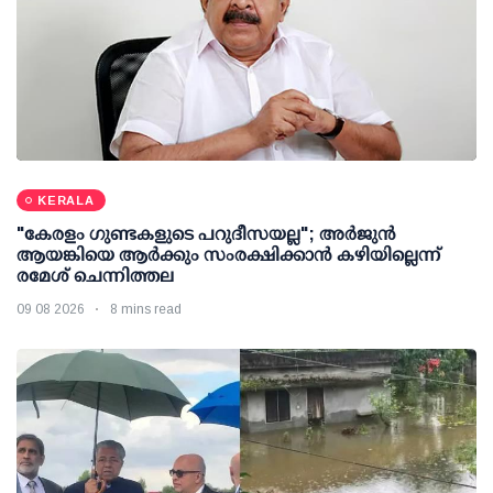
KERALA
"കേരളം ഗുണ്ടകളുടെ പറുദീസയല്ല"; അർജുൻ
ആയങ്കിയെ ആർക്കും സംരക്ഷിക്കാൻ കഴിയില്ലെന്ന്
രമേശ് ചെന്നിത്തല
09 08 2026
8 mins read