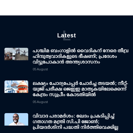
L
Latest
പശ്ചിമ ബംഗാളിൽ വൈദികന് നേരെ തീവ്ര
ഹിന്ദുത്വവാദികളുടെ ഭീഷണി; പ്രദേശം
വിട്ടുപോകാൻ അന്ത്യശാസനം
05 August
ലക്ഷ്യം ചോദ്യപേപ്പര്‍ ചോര്‍ച്ച തടയല്‍; നീറ്റ്-
യുജി പരീക്ഷ ജെഇഇ മാതൃകയിലേക്കെന്ന്
കേന്ദ്രം സുപ്രീം കോടതിയില്‍
05 August
വിവാദ പരാമര്‍ശം: ഖേദം പ്രകടിപ്പിച്ച്
ഗതാഗത മന്ത്രി സി.പി ജോണ്‍;
പ്രിയദര്‍ശിനി പദ്ധതി നിര്‍ത്തിവെക്കില്ല