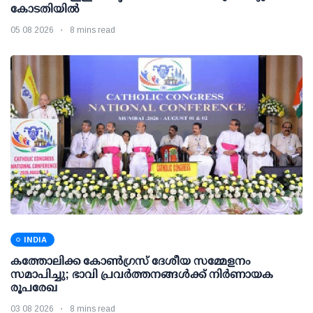
കോടതിയില്‍
05 08 2026
8 mins read
INDIA
കത്തോലിക്ക കോൺഗ്രസ് ദേശീയ സമ്മേളനം
സമാപിച്ചു; ഭാവി പ്രവർത്തനങ്ങൾക്ക് നിർണായക
രൂപരേഖ
03 08 2026
8 mins read