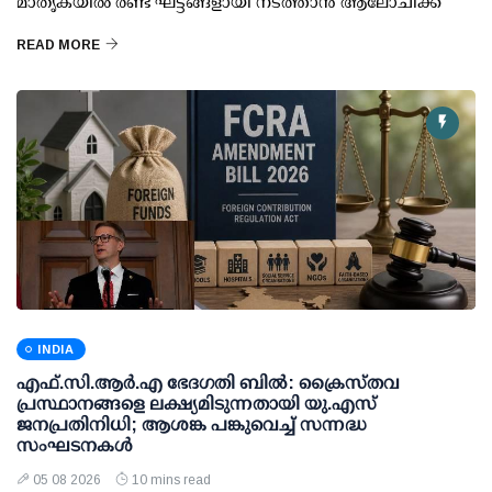
മാതൃകയില്‍ രണ്ട് ഘട്ടങ്ങളായി നടത്താന്‍ ആലോചിക്ക
READ MORE
INDIA
എഫ്.സി.ആര്‍.എ ഭേദഗതി ബില്‍: ക്രൈസ്തവ
പ്രസ്ഥാനങ്ങളെ ലക്ഷ്യമിടുന്നതായി യു.എസ്
ജനപ്രതിനിധി; ആശങ്ക പങ്കുവെച്ച് സന്നദ്ധ
സംഘടനകള്‍
05 08 2026
10 mins read