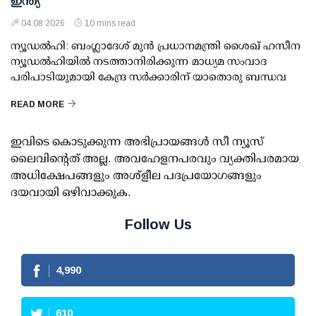
ഇന്ത്യ
04 08 2026
10 mins read
ന്യൂഡല്‍ഹി: ബംഗ്ലാദേശ് മുന്‍ പ്രധാനമന്ത്രി ശൈഖ് ഹസീന
ന്യൂഡല്‍ഹിയില്‍ നടത്താനിരിക്കുന്ന മാധ്യമ സംവാദ
പരിപാടിയുമായി കേന്ദ്ര സര്‍ക്കാരിന് യാതൊരു ബന്ധവ
READ MORE
ഇവിടെ കൊടുക്കുന്ന അഭിപ്രായങ്ങള്‍ സീ ന്യൂസ്
ലൈവിന്റെത് അല്ല. അവഹേളനപരവും വ്യക്തിപരമായ
അധിക്ഷേപങ്ങളും അശ്‌ളീല പദപ്രയോഗങ്ങളും
ദയവായി ഒഴിവാക്കുക.
Follow Us
4,990
610