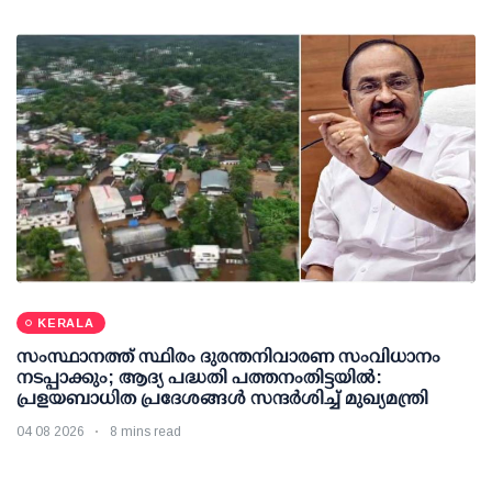
KERALA
സംസ്ഥാനത്ത് സ്ഥിരം ദുരന്തനിവാരണ സംവിധാനം
നടപ്പാക്കും; ആദ്യ പദ്ധതി പത്തനംതിട്ടയില്‍:
പ്രളയബാധിത പ്രദേശങ്ങള്‍ സന്ദര്‍ശിച്ച് മുഖ്യമന്ത്രി
04 08 2026
8 mins read