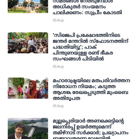
സമരങ്ങള്‍ നേരിടുമ്പോള്‍
അധികൃതര്‍ സംയമനം
പാലിക്കണം: സുപ്രീം കോടതി
05 Aug
'സിജെപി പ്രക്ഷോഭത്തിനിടെ
ജന്തര്‍ മന്തറില്‍ സ്ഫോടനത്തിന്
പദ്ധതിയിട്ടു'; പാക്
പിന്തുണയുള്ള രണ്ട് ഭീകര
സംഘങ്ങള്‍ പിടിയില്‍
05 Aug
മഹാരാഷ്ട്രയിലെ മതപരിവർത്തന
നിരോധന നിയമം; കടുത്ത
ആശങ്ക രേഖപ്പെടുത്തി മുംബൈ
അതിരൂപത
05 Aug
മുല്ലപ്പെരിയാര്‍ അണക്കെട്ടിന്റെ
ജലനിരപ്പ് ഉയര്‍ത്തുമെന്ന്
തമിഴ്‌നാട് സര്‍ക്കാര്‍; പ്രഖ്യാപനം
ബജറ്റവതരണ വേളയില്‍