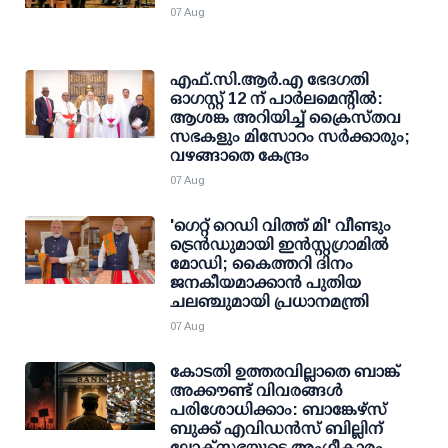
07 Aug
എഫ്.സി.ആര്‍.എ ഭേദഗതി
ഓഗസ്റ്റ് 12 ന് പാര്‍ലമെന്റില്‍:
ആശങ്ക അറിയിച്ച് ക്രൈസ്തവ
സഭകളും മിസോറം സര്‍ക്കാരും;
വഴങ്ങാതെ കേന്ദ്രം
07 Aug
'ഗെറ്റ് റെഡി വിത്ത് മി' വീണ്ടും
ട്രെന്‍ഡുമായി ഇന്‍സ്റ്റഗ്രാമില്‍
മോഡി; കൈത്തറി ദിനം
ജനകീയമാക്കാന്‍ പുതിയ
ചലഞ്ചുമായി പ്രധാനമന്ത്രി
07 Aug
കോടതി ഉത്തരവില്ലാതെ ബാങ്ക്
അക്കൗണ്ട് വിവരങ്ങള്‍
പരിശോധിക്കാം: ബാങ്കേഴ്സ്
ബുക്ക് എവിഡന്‍സ് ബില്ലിന്
ലോക്സഭയുടെ അംഗീകാരം