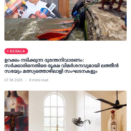
KERALA
ഉറക്കം നടിക്കുന്ന ദുരന്തനിവാരണം:
സര്‍ക്കാരിനെതിരെ രൂക്ഷ വിമര്‍ശനവുമായി ലത്തീന്‍
സഭയും മത്സ്യത്തൊഴിലാളി സംഘടനകളും
07 08 2026
8 mins read