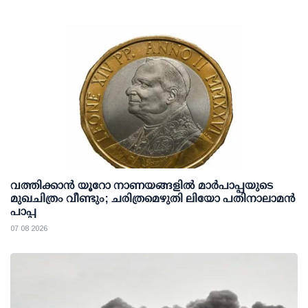
വത്തിക്കാൻ യൂറോ നാണയങ്ങളിൽ മാർപാപ്പയുടെ
മുഖചിത്രം വീണ്ടും; ചരിത്രമെഴുതി ലിയോ പതിനാലാമൻ
പാപ്പ
07 08 2026