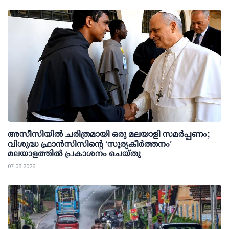
അസീസിയിൽ ചരിത്രമായി ഒരു മലയാളി സമർപ്പണം;
വിശുദ്ധ ഫ്രാൻസിസിന്റെ ‘സൂര്യകീർത്തനം’
മലയാളത്തിൽ പ്രകാശനം ചെയ്തു
07 08 2026