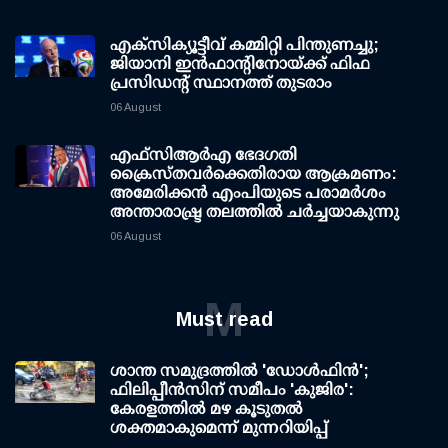
എക്സിക്യൂട്ടീവ് കമ്മിറ്റി പിന്തുണച്ചു;
ജിയാനി ഇന്‍ഫാന്റിനോയ്ക്ക് ഫിഫ
പ്രസിഡന്റ് സ്ഥാനത്ത് തുടരാം
06 August
എഫ്‌സി‌ആര്‍‌എ ഭേദഗതി
ക്രൈസ്തവർക്കെതിരായ ആക്രമണം:
അമേരിക്കൻ എംപിയുടെ പരാമർശം
അന്താരാഷ്ട്ര തലത്തിൽ ചർച്ചയാകുന്നു
06 August
M
Must read
ശാന്ത സമുദ്രത്തില്‍ 'ഡോള്‍ഫിന്‍';
ഫിലിപ്പീന്‍സിന് സമീപം 'കുജിര':
കേരളത്തില്‍ മഴ കൂടുതല്‍
ശക്തമാകുമെന്ന് മുന്നറിയിപ്പ്