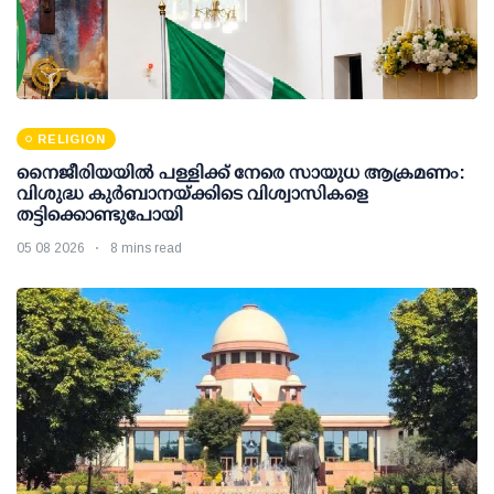
RELIGION
നൈജീരിയയിൽ പള്ളിക്ക് നേരെ സായുധ ആക്രമണം:
വിശുദ്ധ കുർബാനയ്ക്കിടെ വിശ്വാസികളെ
തട്ടിക്കൊണ്ടുപോയി
05 08 2026
8 mins read