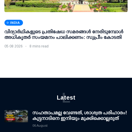
INDIA
വിദ്യാര്‍ഥികളുടെ പ്രതിഷേധ സമരങ്ങള്‍ നേരിടുമ്പോള്‍
അധികൃതര്‍ സംയമനം പാലിക്കണം: സുപ്രീം കോടതി
05 08 2026
8 mins read
L
Latest
സഹതാപമല്ല വേണ്ടത്, ശാശ്വത പരിഹാരം!
കുട്ടനാടിനെ ഇനിയും മുക്കിക്കൊല്ലരുത്
06 August