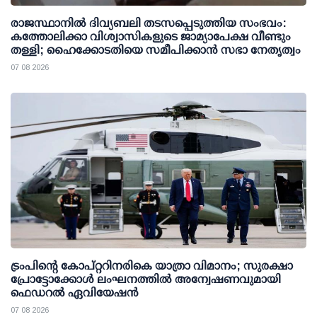
രാജസ്ഥാനിൽ ദിവ്യബലി തടസപ്പെടുത്തിയ സംഭവം:
കത്തോലിക്കാ വിശ്വാസികളുടെ ജാമ്യാപേക്ഷ വീണ്ടും
തള്ളി; ഹൈക്കോടതിയെ സമീപിക്കാൻ സഭാ നേതൃത്വം
07 08 2026
ട്രംപിന്റെ കോപ്റ്ററിനരികെ യാത്രാ വിമാനം; സുരക്ഷാ
പ്രോട്ടോക്കോള്‍ ലംഘനത്തില്‍ അന്വേഷണവുമായി
ഫെഡറല്‍ ഏവിയേഷന്‍
07 08 2026