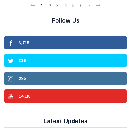
1
2
3
4
5
6
7
Follow Us
3,715
316
296
14.1
K
Latest Updates