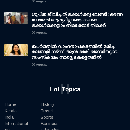
06 August
ഗുപ്ത ജീവിച്ചത് മക്കള്‍ക്കു വേണ്ടി; മരണ
നേരത്ത് ആരുമില്ലാതെ മടക്കം:
മക്കള്‍ക്കെല്ലാം തിരക്കോട് തിരക്ക്
06 August
പെർത്തിൽ വാഹനാപകടത്തിൽ മരിച്ച
മലയാളി നഴ്സ് ആൻ മേരി ജോയിയുടെ
സംസ്കാരം നാളെ കേരളത്തിൽ
06 August
H
Hot Topics
Home
History
Kerala
Travel
India
Sports
International
Business
Art
Education