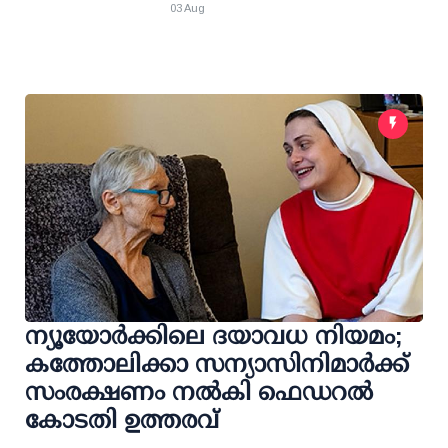
03 Aug
ന്യൂയോർക്കിലെ ദയാവധ നിയമം;
കത്തോലിക്കാ സന്യാസിനിമാർക്ക്
സംരക്ഷണം നൽകി ഫെഡറല്‍
കോടതി ഉത്തരവ്