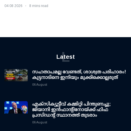
04 08 2026
8 mins read
L
Latest
സഹതാപമല്ല വേണ്ടത്, ശാശ്വത പരിഹാരം!
കുട്ടനാടിനെ ഇനിയും മുക്കിക്കൊല്ലരുത്
06 August
എക്സിക്യൂട്ടീവ് കമ്മിറ്റി പിന്തുണച്ചു;
ജിയാനി ഇന്‍ഫാന്റിനോയ്ക്ക് ഫിഫ
പ്രസിഡന്റ് സ്ഥാനത്ത് തുടരാം
06 August