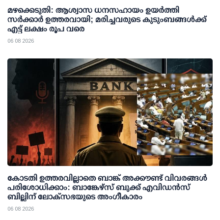
മഴക്കെടുതി: ആശ്വാസ ധനസഹായം ഉയര്‍ത്തി
സര്‍ക്കാര്‍ ഉത്തരവായി; മരിച്ചവരുടെ കുടുംബങ്ങള്‍ക്ക്
എട്ട് ലക്ഷം രൂപ വരെ
06 08 2026
കോടതി ഉത്തരവില്ലാതെ ബാങ്ക് അക്കൗണ്ട് വിവരങ്ങള്‍
പരിശോധിക്കാം: ബാങ്കേഴ്സ് ബുക്ക് എവിഡന്‍സ്
ബില്ലിന് ലോക്സഭയുടെ അംഗീകാരം
06 08 2026