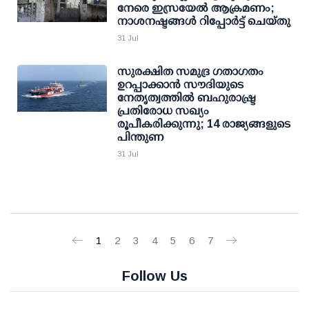
നേരെ ഇസ്രയേൽ ആക്രമണം;
നാശനഷ്ടങ്ങൾ റിപ്പോർട്ട് ചെയ്തു
31 Jul
സുരക്ഷിത സമുദ്ര ഗതാഗതം
ഉറപ്പാക്കാന്‍ സൗദിയുടെ
നേതൃത്വത്തില്‍ ബഹുരാഷ്ട്ര
പ്രതിരോധ സഖ്യം
രൂപീകരിക്കുന്നു; 14 രാജ്യങ്ങളുടെ
പിന്തുണ
31 Jul
1
2
3
4
5
6
7
Follow Us