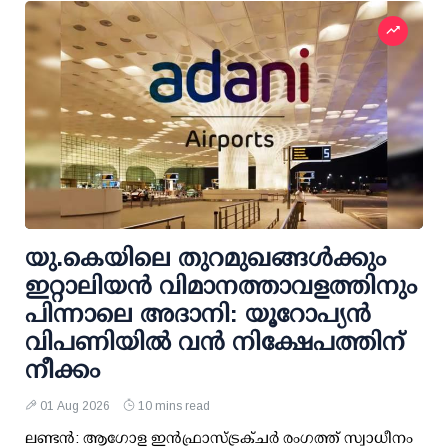
യു.കെയിലെ തുറമുഖങ്ങള്‍ക്കും
ഇറ്റാലിയന്‍ വിമാനത്താവളത്തിനും
പിന്നാലെ അദാനി: യൂറോപ്യന്‍
വിപണിയില്‍ വന്‍ നിക്ഷേപത്തിന്
നീക്കം
01 Aug 2026
10 mins read
ലണ്ടന്‍: ആഗോള ഇന്‍ഫ്രാസ്ട്രക്ചര്‍ രംഗത്ത് സ്വാധീനം