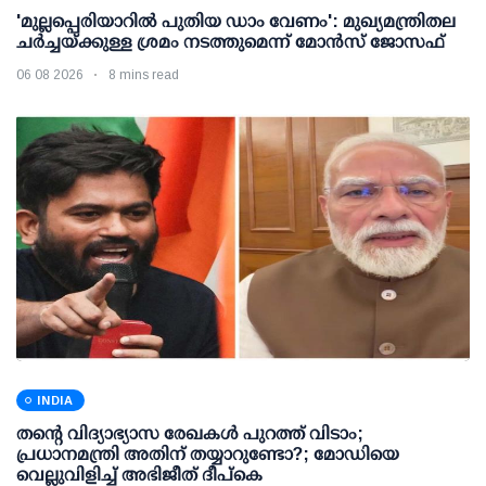
'മുല്ലപ്പെരിയാറില്‍ പുതിയ ഡാം വേണം': മുഖ്യമന്ത്രിതല
ചര്‍ച്ചയ്ക്കുള്ള ശ്രമം നടത്തുമെന്ന് മോന്‍സ് ജോസഫ്
06 08 2026
8 mins read
INDIA
തന്റെ വിദ്യാഭ്യാസ രേഖകള്‍ പുറത്ത് വിടാം;
പ്രധാനമന്ത്രി അതിന് തയ്യാറുണ്ടോ?; മോഡിയെ
വെല്ലുവിളിച്ച് അഭിജീത് ദീപ്കെ