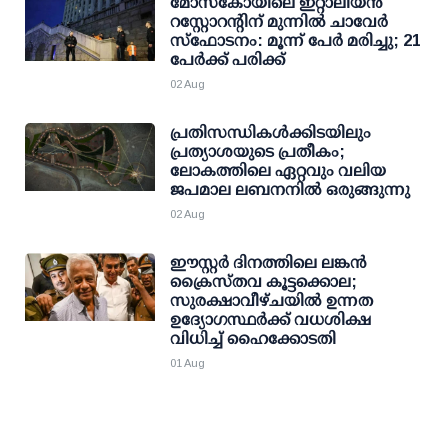
മോസ്‌കോയിലെ ഇറ്റാലിയന്‍
റസ്റ്റോറന്റിന് മുന്നില്‍ ചാവേര്‍
സ്‌ഫോടനം: മൂന്ന് പേര്‍ മരിച്ചു; 21
പേര്‍ക്ക് പരിക്ക്
02 Aug
പ്രതിസന്ധികൾക്കിടയിലും
പ്രത്യാശയുടെ പ്രതീകം;
ലോകത്തിലെ ഏറ്റവും വലിയ
ജപമാല ലബനനിൽ ഒരുങ്ങുന്നു
02 Aug
ഈസ്റ്റർ ദിനത്തിലെ ലങ്കൻ
ക്രൈസ്തവ കൂട്ടക്കൊല;
സുരക്ഷാവീഴ്ചയിൽ ഉന്നത
ഉദ്യോഗസ്ഥർക്ക് വധശിക്ഷ
വിധിച്ച് ഹൈക്കോടതി
01 Aug