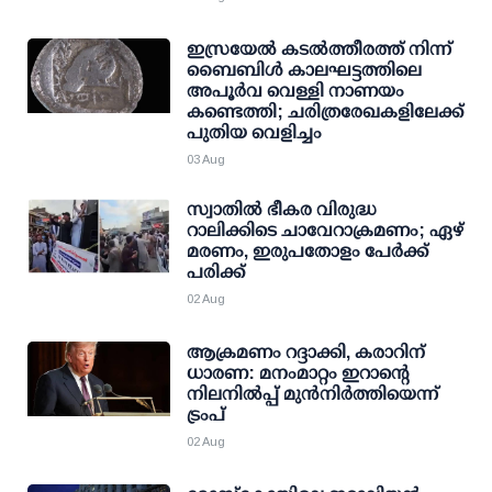
ഇസ്രയേൽ കടൽത്തീരത്ത് നിന്ന്
ബൈബിൾ കാലഘട്ടത്തിലെ
അപൂർവ വെള്ളി നാണയം
കണ്ടെത്തി; ചരിത്രരേഖകളിലേക്ക്
പുതിയ വെളിച്ചം
03 Aug
സ്വാതില്‍ ഭീകര വിരുദ്ധ
റാലിക്കിടെ ചാവേറാക്രമണം; ഏഴ്
മരണം, ഇരുപതോളം പേര്‍ക്ക്
പരിക്ക്
02 Aug
ആക്രമണം റദ്ദാക്കി, കരാറിന്
ധാരണ: മനംമാറ്റം ഇറാന്റെ
നിലനില്‍പ്പ് മുന്‍നിര്‍ത്തിയെന്ന്
ട്രംപ്
02 Aug