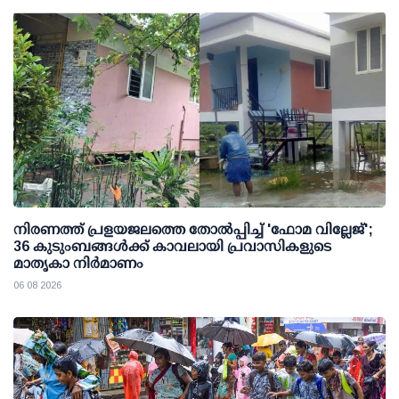
നിരണത്ത് പ്രളയജലത്തെ തോല്‍പ്പിച്ച് 'ഫോമ വില്ലേജ്';
36 കുടുംബങ്ങള്‍ക്ക് കാവലായി പ്രവാസികളുടെ
മാതൃകാ നിര്‍മാണം
06 08 2026