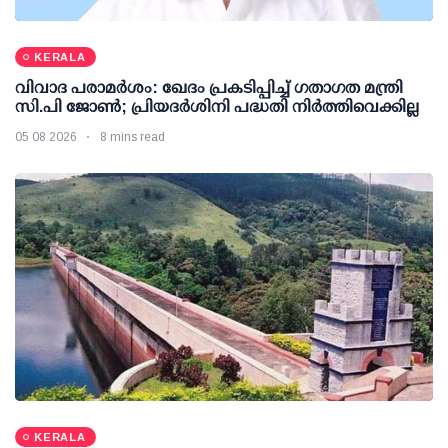
KERALA
വിവാദ പരാമര്‍ശം: ഖേദം പ്രകടിപ്പിച്ച് ഗതാഗത മന്ത്രി
സി.പി ജോണ്‍; പ്രിയദര്‍ശിനി പദ്ധതി നിര്‍ത്തിവെക്കില്ല
05 08 2026
8 mins read
KERALA