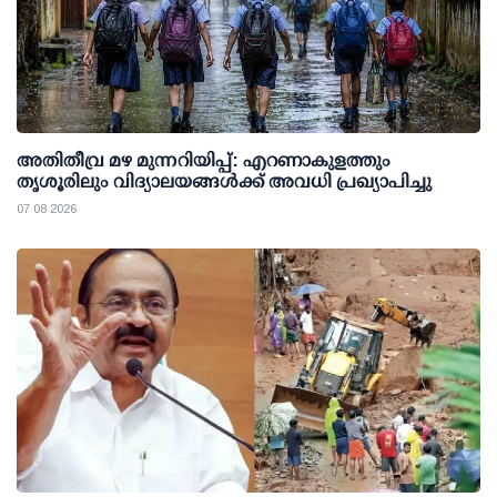
അതിതീവ്ര മഴ മുന്നറിയിപ്പ്: എറണാകുളത്തും
തൃശൂരിലും വിദ്യാലയങ്ങള്‍ക്ക് അവധി പ്രഖ്യാപിച്ചു
07 08 2026