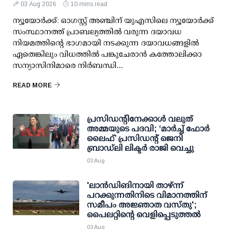
03 Aug 2026
10 mins read
ന്യൂയോർക്ക്: ഓഗസ്റ്റ് അഞ്ചിന് യുഎസിലെ ന്യൂയോർക്ക്
സംസ്ഥാനത്ത് പ്രാബല്യത്തിൽ വരുന്ന ദയാവധ
നിയമത്തിന്റെ ഭാഗമായി നടക്കുന്ന ദയാവധങ്ങളിൽ
ഏതെങ്കിലും വിധത്തിൽ പങ്കുചേരാൻ കത്തോലിക്കാ
സന്യാസിനിമാരെ നിർബന്ധി...
READ MORE
പ്രസിഡന്റിനേക്കാള്‍ വലുത്
അമ്മയുടെ പദവി; ‘മാര്‍ച്ച് ഫോര്‍
ലൈഫ്’ പ്രസിഡന്റ് ജെനി
ബ്രാഡ്ലി ലിക്ടര്‍ രാജി വെച്ചു
03 Aug
'ലാന്‍ഡിങിനായി താഴ്ന്ന്
പറക്കുന്നതിനിടെ വിമാനത്തിന്
സമീപം അജ്ഞാത വസ്തു';
പൈലറ്റിന്റെ വെളിപ്പെടുത്തല്‍
03 Aug