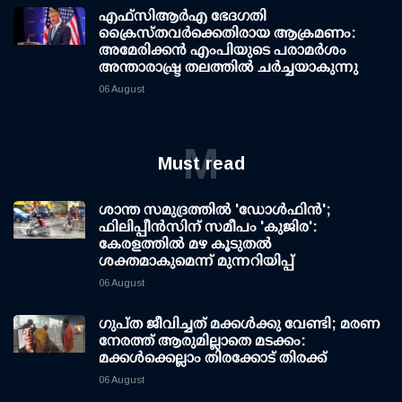
എഫ്‌സി‌ആര്‍‌എ ഭേദഗതി
ക്രൈസ്തവർക്കെതിരായ ആക്രമണം:
അമേരിക്കൻ എംപിയുടെ പരാമർശം
അന്താരാഷ്ട്ര തലത്തിൽ ചർച്ചയാകുന്നു
06 August
M
Must read
ശാന്ത സമുദ്രത്തില്‍ 'ഡോള്‍ഫിന്‍';
ഫിലിപ്പീന്‍സിന് സമീപം 'കുജിര':
കേരളത്തില്‍ മഴ കൂടുതല്‍
ശക്തമാകുമെന്ന് മുന്നറിയിപ്പ്
06 August
ഗുപ്ത ജീവിച്ചത് മക്കള്‍ക്കു വേണ്ടി; മരണ
നേരത്ത് ആരുമില്ലാതെ മടക്കം:
മക്കള്‍ക്കെല്ലാം തിരക്കോട് തിരക്ക്
06 August