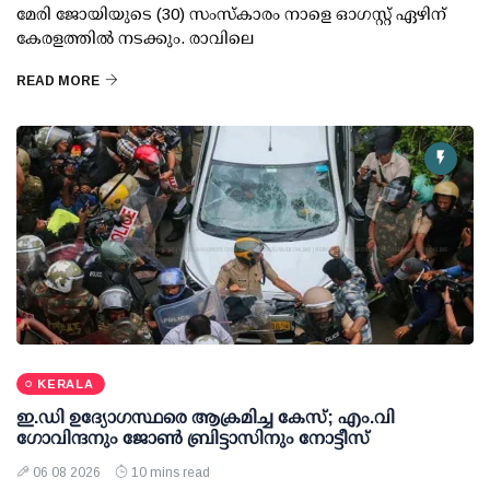
മേരി ജോയിയുടെ (30) സംസ്കാരം നാളെ ഓഗസ്റ്റ് ഏഴിന്
കേരളത്തിൽ നടക്കും. രാവിലെ
READ MORE
KERALA
ഇ.ഡി ഉദ്യോഗസ്ഥരെ ആക്രമിച്ച കേസ്; എം.വി
ഗോവിന്ദനും ജോണ്‍ ബ്രിട്ടാസിനും നോട്ടീസ്
06 08 2026
10 mins read