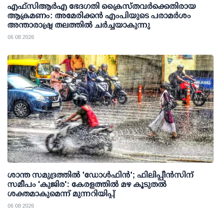
എഫ്‌സി‌ആര്‍‌എ ഭേദഗതി ക്രൈസ്തവർക്കെതിരായ
ആക്രമണം: അമേരിക്കൻ എംപിയുടെ പരാമർശം
അന്താരാഷ്ട്ര തലത്തിൽ ചർച്ചയാകുന്നു
06 08 2026
ശാന്ത സമുദ്രത്തില്‍ 'ഡോള്‍ഫിന്‍'; ഫിലിപ്പീന്‍സിന്
സമീപം 'കുജിര': കേരളത്തില്‍ മഴ കൂടുതല്‍
ശക്തമാകുമെന്ന് മുന്നറിയിപ്പ്
06 08 2026