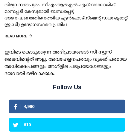
തിരുവനന്തപുരം: സിഎംആര്‍എല്‍-എക്‌സാലോജിക്
മാസപ്പടി കേസുമായി ബന്ധപ്പെട്ട്
അന്വേഷണത്തിനെത്തിയ എന്‍ഫോഴ്സ്മെന്റ് ഡയറക്ടറേറ്റ്
(ഇ.ഡി) ഉദ്യോഗസ്ഥരെ പ്രതിപ
READ MORE
ഇവിടെ കൊടുക്കുന്ന അഭിപ്രായങ്ങള്‍ സീ ന്യൂസ്
ലൈവിന്റെത് അല്ല. അവഹേളനപരവും വ്യക്തിപരമായ
അധിക്ഷേപങ്ങളും അശ്‌ളീല പദപ്രയോഗങ്ങളും
ദയവായി ഒഴിവാക്കുക.
Follow Us
4,990
610