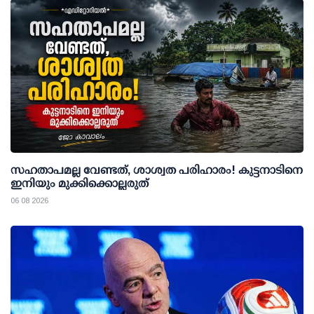
സഹതാപമല്ല വേണ്ടത്, ശാശ്വത പരിഹാരം! കുട്ടനാടിനെ
ഇനിയും മുക്കിക്കൊല്ലരുത്
06 08 2026