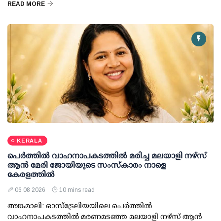
READ MORE
KERALA
പെർത്തിൽ വാഹനാപകടത്തിൽ മരിച്ച മലയാളി നഴ്സ്
ആൻ മേരി ജോയിയുടെ സംസ്കാരം നാളെ
കേരളത്തിൽ
06 08 2026
10 mins read
അങ്കമാലി: ഓസ്‌ട്രേലിയയിലെ പെർത്തിൽ
വാഹനാപകടത്തിൽ മരണമടഞ്ഞ മലയാളി നഴ്സ് ആൻ