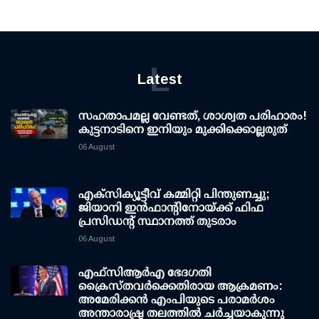
L
Latest
സഹതാപമല്ല വേണ്ടത്, ശാശ്വത പരിഹാരം!
കുട്ടനാടിനെ ഇനിയും മുക്കിക്കൊല്ലരുത്
06 August
എക്സിക്യൂട്ടീവ് കമ്മിറ്റി പിന്തുണച്ചു;
ജിയാനി ഇന്‍ഫാന്റിനോയ്ക്ക് ഫിഫ
പ്രസിഡന്റ് സ്ഥാനത്ത് തുടരാം
06 August
എഫ്‌സി‌ആര്‍‌എ ഭേദഗതി
ക്രൈസ്തവർക്കെതിരായ ആക്രമണം:
അമേരിക്കൻ എംപിയുടെ പരാമർശം
അന്താരാഷ്ട്ര തലത്തിൽ ചർച്ചയാകുന്നു