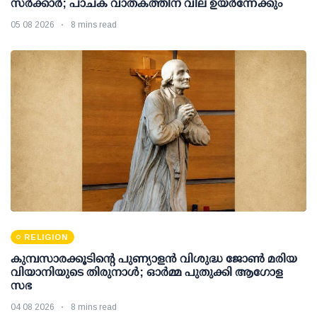
സര്‍ക്കാര്‍; പാചക വാതകത്തിന് വില ഉയര്‍ന്നേക്കും
05 08 2026
8 mins read
RELIGION
കുമ്പസാരക്കൂടിന്റെ പുണ്യാളന്‍ വിശുദ്ധ ജോണ്‍ മരിയ
വിയാനിയുടെ തിരുനാള്‍; ഓര്‍മ്മ പുതുക്കി ആഗോള
സഭ
04 08 2026
8 mins read