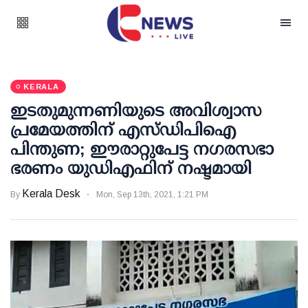
KERALA
ഇടതുമുന്നണിയുടെ അവിശ്വാസ
പ്രമേയത്തിന് എസ്ഡിപിഐ
പിന്തുണ; ഈരാറ്റുപേട്ട നഗരസഭാ
ഭരണം യുഡിഎഫിന് നഷ്ടമായി
Kerala Desk
By
Mon, Sep 13th, 2021, 1:21 PM