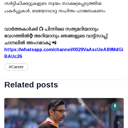
സര്‍ട്ടിഫിക്കറ്റുകളുടെ സ്വയം സാക്ഷ്യപ്പെടുത്തിയ
പകര്‍പ്പുകള്‍, ബയോഡാറ്റ സഹിതം ഹാജരാകണം.
വാർത്തകൾക്ക് 📺 പിന്നിലെ സത്യമറിയാനും
വേഗത്തിൽ⌚ അറിയാനും ഞങ്ങളുടെ വാട്ട്സാപ്പ്
ചാനലിൽ അംഗമാകൂ 📲
https://whatsapp.com/channel/0029VaAscUeA89MdGi
BAUc26
#Career
Related posts