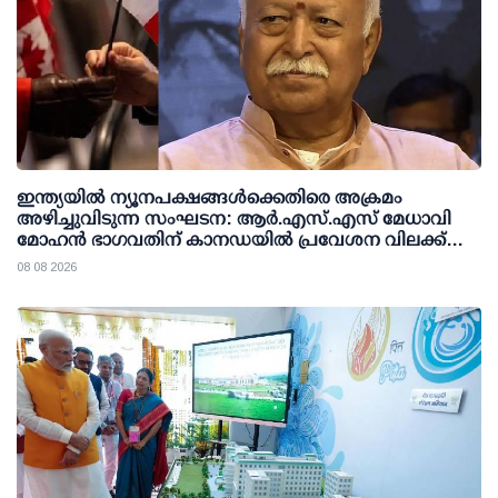
ഇന്ത്യയില്‍ ന്യൂനപക്ഷങ്ങള്‍ക്കെതിരെ അക്രമം
അഴിച്ചുവിടുന്ന സംഘടന: ആര്‍.എസ്.എസ് മേധാവി
മോഹന്‍ ഭാഗവതിന് കാനഡയില്‍ പ്രവേശന വിലക്ക്
ഏര്‍പ്പെടുത്തണമെന്ന് എന്‍.ഡി.പി
08 08 2026