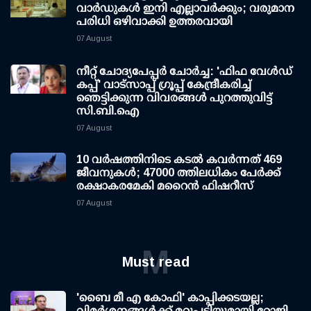
വാര്‍ഡുകള്‍ ഇനി എല്ലാവര്‍ക്കും; വരുമാന
പരിധി ഒഴിവാക്കി ഉത്തരവായി
07 August
നീറ്റ് ചോദ്യപേപ്പര്‍ ചോര്‍ച്ച: 'ഫിഫ വേള്‍ഡ്
കപ്പ്' വാട്സാപ്പ് ഗ്രൂപ്പ് കേന്ദ്രീകരിച്ച്
ഞെട്ടിക്കുന്ന വിവരങ്ങള്‍ പുറത്തുവിട്ട്
സി.ബി.ഐ
07 August
10 വര്‍ഷത്തിനിടെ കടല്‍ കവര്‍ന്നത് 469
ജീവനുകള്‍; 47000 ത്തിലധികം പേര്‍ക്ക്
രക്ഷാകരമേകി മറൈന്‍ ഫിഷറീസ്
07 August
M
Must read
'ബൈ മീ എ കോഫി' കാപ്പിക്കടയല്ല;
വിമര്‍ശനങ്ങള്‍ക്ക് മറുപടിയുമായി റോജി