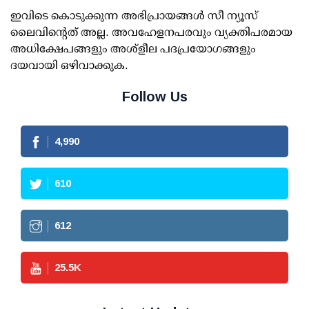
ഇവിടെ കൊടുക്കുന്ന അഭിപ്രായങ്ങള്‍ സീ ന്യൂസ്
ലൈവിന്റെത് അല്ല. അവഹേളനപരവും വ്യക്തിപരമായ
അധിക്ഷേപങ്ങളും അശ്‌ളീല പദപ്രയോഗങ്ങളും
ദയവായി ഒഴിവാക്കുക.
Follow Us
4,990
610
612
25.5
K