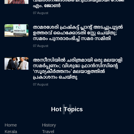
എം. ജോണ്‍
07 August
താമരശേരി ഫ്രഷ്കട്ട് പ്ലാന്റ് അടച്ചുപൂട്ടൽ
ഉത്തരവ് ഹൈക്കോടതി സ്റ്റേ ചെയ്തു;
സമരം പുനരാരംഭിച്ച് സമര സമിതി
07 August
അസീസിയിൽ ചരിത്രമായി ഒരു മലയാളി
സമർപ്പണം; വിശുദ്ധ ഫ്രാൻസിസിന്റെ
‘സൂര്യകീർത്തനം’ മലയാളത്തിൽ
പ്രകാശനം ചെയ്തു
07 August
H
Hot Topics
Home
History
Kerala
Travel