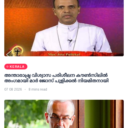
KERALA
അന്താരാഷ്ട്ര വിശ്വാസ പരിശീലന കൗണ്‍സിലില്‍
അംഗമായി മാര്‍ ജോസ് പുളിക്കല്‍ നിയമിതനായി
07 08 2026
8 mins read