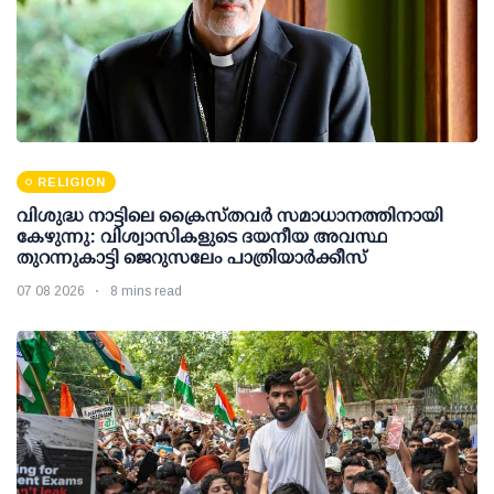
RELIGION
വിശുദ്ധ നാട്ടിലെ ക്രൈസ്തവർ സമാധാനത്തിനായി
കേഴുന്നു: വിശ്വാസികളുടെ ദയനീയ അവസ്ഥ
തുറന്നുകാട്ടി ജെറുസലേം പാത്രിയാർക്കീസ്
07 08 2026
8 mins read