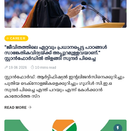
CAREER
"ജീവിതത്തിലെ ഏറ്റവും പ്രധാനപ്പെട്ട പാഠങ്ങൾ
സാങ്കേതികവിദ്യയ്ക്ക് അപ്പുറമുള്ളവയാണ്."
സ്റ്റാൻഫോർഡിൽ തിളങ്ങി സുന്ദർ പിച്ചൈ
19 06 2026
10 mins read
സ്റ്റാൻഫോർഡ്: ആർട്ടിഫിഷ്യൽ ഇന്റലിജൻസിനെക്കുറിച്ചും
പുതിയ ടെക്നോളജികളെക്കുറിച്ചും ഗൂഗിൾ സി.ഇ.ഒ
സുന്ദർ പിച്ചൈ എന്ത് പറയും എന്ന് കേൾക്കാൻ
കാതോർത്ത സ്റ
READ MORE