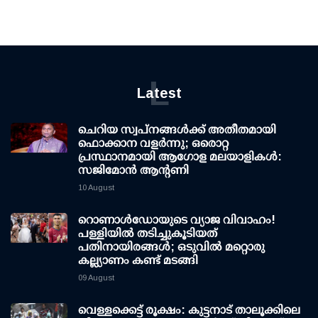
L
Latest
ചെറിയ സ്വപ്നങ്ങൾക്ക് അതീതമായി
ഫൊക്കാന വളർന്നു; ഒരൊറ്റ
പ്രസ്ഥാനമായി ആഗോള മലയാളികൾ:
സജിമോൻ ആന്റണി
10 August
റൊണാള്‍ഡോയുടെ വ്യാജ വിവാഹം!
പള്ളിയില്‍ തടിച്ചുകൂടിയത്
പതിനായിരങ്ങള്‍; ഒടുവില്‍ മറ്റൊരു
കല്ല്യാണം കണ്ട് മടങ്ങി
09 August
വെള്ളക്കെട്ട് രൂക്ഷം: കുട്ടനാട് താലൂക്കിലെ