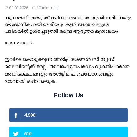
09 08 2026
10 mins read
ന്യൂഡല്‍ഹി: രാജ്യത്ത് ഉഷ്ണതരംഗത്തെയും മിന്നലിനെയും
ഔദ്യോഗികമായി ദേശീയ പ്രകൃതി ദുരന്തങ്ങളുടെ
പട്ടികയില്‍ ഉള്‍പ്പെടുത്തി കേന്ദ്ര ആഭ്യന്തര മന്ത്രാലയം
READ MORE
ഇവിടെ കൊടുക്കുന്ന അഭിപ്രായങ്ങള്‍ സീ ന്യൂസ്
ലൈവിന്റെത് അല്ല. അവഹേളനപരവും വ്യക്തിപരമായ
അധിക്ഷേപങ്ങളും അശ്‌ളീല പദപ്രയോഗങ്ങളും
ദയവായി ഒഴിവാക്കുക.
Follow Us
4,990
610