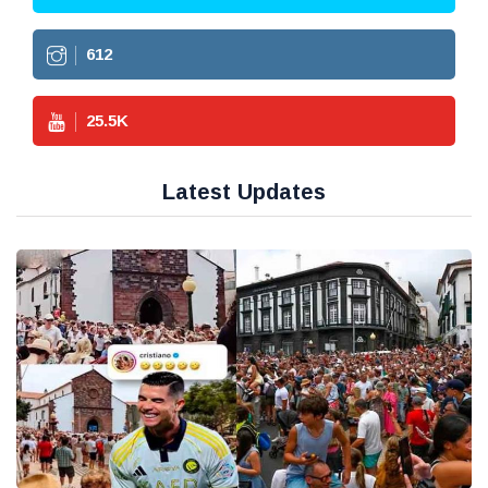
612
25.5
K
Latest Updates