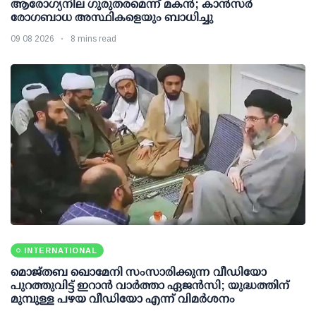
ആരോഗ്യനില ഗുരുതരമെന്ന് മകന്‍; കാന്‍സര്‍
രോഗബാധ അസ്ഥികളെയും ബാധിച്ചു
09 08 2026
8 mins read
INTERNATIONAL
മൊജ്തബ ഖൊമേനി സംസാരിക്കുന്ന വീഡിയോ
പുറത്തുവിട്ട് ഇറാന്‍ വാര്‍ത്താ ഏജന്‍സി; യുദ്ധത്തിന്
മുമ്പുള്ള പഴയ വീഡിയോ എന്ന് വിമര്‍ശനം