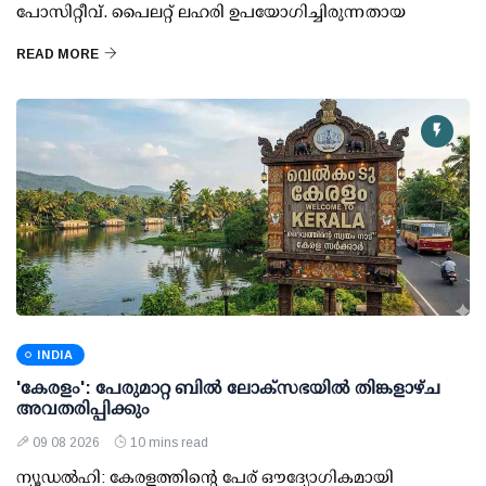
പോസിറ്റീവ്. പൈലറ്റ് ലഹരി ഉപയോഗിച്ചിരുന്നതായ
READ MORE
INDIA
'കേരളം': പേരുമാറ്റ ബില്‍ ലോക്സഭയില്‍ തിങ്കളാഴ്ച
അവതരിപ്പിക്കും
09 08 2026
10 mins read
ന്യൂഡല്‍ഹി: കേരളത്തിന്റെ പേര് ഔദ്യോഗികമായി