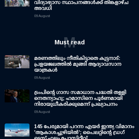
വിദ്യാഭ്യാസ സ്ഥാപനങ്ങള്‍ക്ക് തിങ്കളാഴ്ച
അവധി
09 August
M
Must read
മരണത്തിലും നീതികിട്ടാതെ കുട്ടനാട്:
പ്രളയജലത്തില്‍ മുങ്ങി ആദ്യാവസാന
യാത്രകള്‍
09 August
ട്രംപിന്റെ ഗാസ സമാധാന പദ്ധതി തള്ളി
നെതന്യാഹു; ഹമാസിനെ പൂര്‍ണമായി
നിരായുധീകരിക്കുമെന്ന് പ്രഖ്യാപനം
09 August
145 പേരുമായി പറന്ന എയര്‍ ഇന്ത്യ വിമാനം
'ആകാശച്ചുഴിയില്‍'; പൈലറ്റിന്റെ ഡ്രഗ്
ടെസ്റ്റ് ഫലം പോസിറ്റീവ്