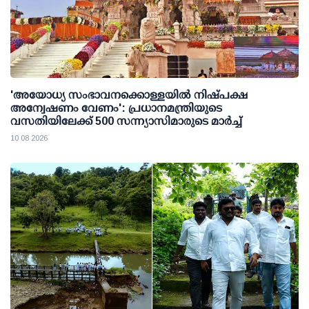
'അയോധ്യ സംഭാവനക്കൊള്ളയില്‍ നിഷ്പക്ഷ
അന്വേഷണം വേണം': പ്രധാനമന്ത്രിയുടെ
വസതിയിലേക്ക് 500 സന്ന്യാസിമാരുടെ മാര്‍ച്ച്
10 08 2026