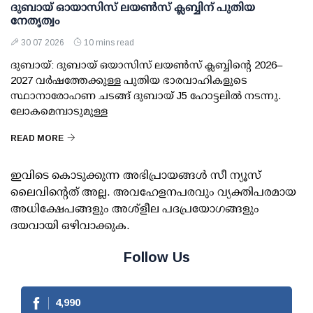
ദുബായ് ഓയാസിസ് ലയൺസ് ക്ലബ്ബിന് പുതിയ
നേതൃത്വം
30 07 2026
10 mins read
ദുബായ്: ദുബായ് ഒയാസിസ് ലയൺസ് ക്ലബ്ബിന്റെ 2026–
2027 വർഷത്തേക്കുള്ള പുതിയ ഭാരവാഹികളുടെ
സ്ഥാനാരോഹണ ചടങ്ങ് ദുബായ് J5 ഹോട്ടലിൽ നടന്നു.
ലോകമെമ്പാടുമുള്ള
READ MORE
ഇവിടെ കൊടുക്കുന്ന അഭിപ്രായങ്ങള്‍ സീ ന്യൂസ്
ലൈവിന്റെത് അല്ല. അവഹേളനപരവും വ്യക്തിപരമായ
അധിക്ഷേപങ്ങളും അശ്‌ളീല പദപ്രയോഗങ്ങളും
ദയവായി ഒഴിവാക്കുക.
Follow Us
4,990