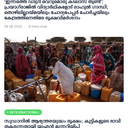
'ഇന്നത്തെ ഡിഗ്രി വെറുമൊരു കടലാസ് തുണ്ട്':
പ്രയാഗ്‌രാജില്‍ വിദ്യാര്‍ഥികളോട് രാഹുല്‍ ഗാന്ധി;
തൊഴിലില്ലായ്മയിലും ചോദ്യപേപ്പര്‍ ചോര്‍ച്ചയിലും
കേന്ദ്രത്തിനെതിരേ രൂക്ഷവിമര്‍ശനം
09 08 2026
8 mins read
INTERNATIONAL
സുഡാനിൽ ആഭ്യന്തരയുദ്ധം രൂക്ഷം; കുട്ടികളുടെ ഭാവി
തകരുന്നതായി യുഎൻ മുന്നറിയിപ്പ്