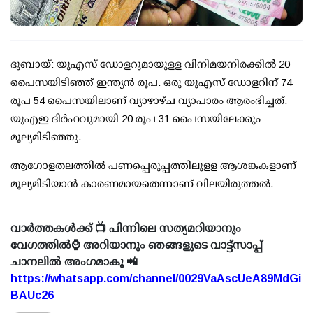
ദുബായ്: യുഎസ് ഡോളറുമായുളള വിനിമയനിരക്കില്‍ 20
പൈസയിടിഞ്ഞ് ഇന്ത്യന്‍ രൂപ. ഒരു യുഎസ് ഡോളറിന് 74
രൂപ 54 പൈസയിലാണ് വ്യാഴാഴ്ച വ്യാപാരം ആരംഭിച്ചത്.
യുഎഇ ദിർഹവുമായി 20 രൂപ 31 പൈസയിലേക്കും
മൂല്യമിടിഞ്ഞു.
ആഗോളതലത്തില്‍ പണപ്പെരുപ്പത്തിലുളള ആശങ്കകളാണ്
മൂല്യമിടിയാന്‍ കാരണമായതെന്നാണ് വിലയിരുത്തല്‍.
വാർത്തകൾക്ക് 📺 പിന്നിലെ സത്യമറിയാനും
വേഗത്തിൽ⌚ അറിയാനും ഞങ്ങളുടെ വാട്ട്സാപ്പ്
ചാനലിൽ അംഗമാകൂ 📲
https://whatsapp.com/channel/0029VaAscUeA89MdGi
BAUc26