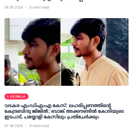
09 08 2026
8 mins read
KERALA
വടകര എംഡിഎംഎ കേസ്: ലഹരിപ്പണത്തിന്റെ
കേന്ദ്രബിന്ദു ജിജില്‍; ബാങ്ക് അക്കൗണ്ടില്‍ കോടിയുടെ
ഇടപാട്, പയ്യോളി കേസിലും പ്രതിചേര്‍ക്കും
07 08 2026
8 mins read