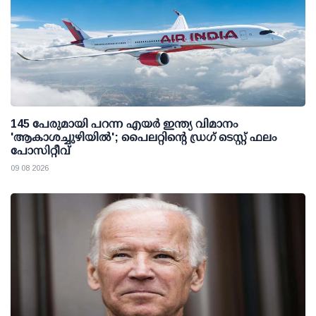
145 പേരുമായി പറന്ന എയര്‍ ഇന്ത്യ വിമാനം
'ആകാശച്ചുഴിയില്‍'; പൈലറ്റിന്റെ ഡ്രഗ് ടെസ്റ്റ് ഫലം
പോസിറ്റീവ്
09 08 2026