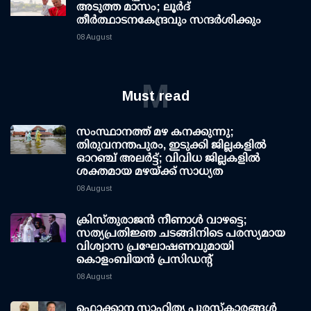
അടുത്ത മാസം; ലൂർദ്
തീർത്ഥാടനകേന്ദ്രവും സന്ദർശിക്കും
08 August
M
Must read
സംസ്ഥാനത്ത് മഴ കനക്കുന്നു;
തിരുവനന്തപുരം, ഇടുക്കി ജില്ലകളിൽ
ഓറഞ്ച് അലർട്ട്; വിവിധ ജില്ലകളിൽ
ശക്തമായ മഴയ്ക്ക് സാധ്യത
08 August
ക്രിസ്തുരാജൻ നീണാൾ വാഴട്ടെ;
സത്യപ്രതിജ്ഞ ചടങ്ങിനിടെ പരസ്യമായ
വിശ്വാസ പ്രഘോഷണവുമായി
കൊളംബിയൻ പ്രസിഡന്റ്
08 August
ഫൊക്കാന സാഹിത്യ പുരസ്‌കാരങ്ങള്‍