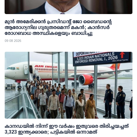
മുന്‍ അമേരിക്കന്‍ പ്രസിഡന്റ് ജോ ബൈഡന്റെ
ആരോഗ്യനില ഗുരുതരമെന്ന് മകന്‍; കാന്‍സര്‍
രോഗബാധ അസ്ഥികളെയും ബാധിച്ചു
09 08 2026
കാനഡയിൽ നിന്ന് ഈ വർഷം ഇതുവരെ തിരിച്ചയച്ചത്
3,323 ഇന്ത്യക്കാരെ; പട്ടികയിൽ ഒന്നാമത്