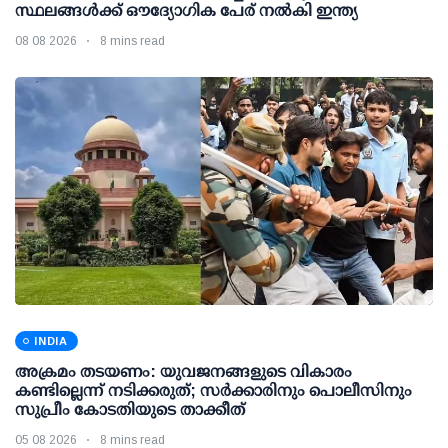
സ്ഥലങ്ങള്‍ക്ക് ഔദ്യോഗിക പേര് നല്‍കി ഇന്ത്യ
08 08 2026
8 mins read
INDIA
അക്രമം തടയണം: യുവജനങ്ങളുടെ വികാരം
കണ്ടില്ലെന്ന് നടിക്കരുത്; സര്‍ക്കാരിനും പൊലീസിനും
സുപ്രീം കോടതിയുടെ താക്കീത്
05 08 2026
8 mins read