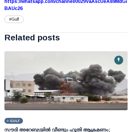
https://whatsapp.com/channel/0029VaAscUeA89MdGi
BAUc26
#Gulf
Related posts
GULF
സൗദി അറേബ്യയില്‍ വീണ്ടും ഹൂതി ആക്രമണം;