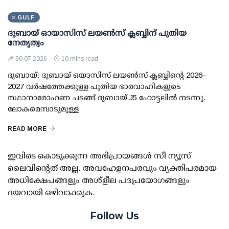
GULF
ദുബായ് ഓയാസിസ് ലയൺസ് ക്ലബ്ബിന് പുതിയ
നേതൃത്വം
30 07 2026
10 mins read
ദുബായ്: ദുബായ് ഒയാസിസ് ലയൺസ് ക്ലബ്ബിന്റെ 2026–
2027 വർഷത്തേക്കുള്ള പുതിയ ഭാരവാഹികളുടെ
സ്ഥാനാരോഹണ ചടങ്ങ് ദുബായ് J5 ഹോട്ടലിൽ നടന്നു.
ലോകമെമ്പാടുമുള്ള
READ MORE
ഇവിടെ കൊടുക്കുന്ന അഭിപ്രായങ്ങള്‍ സീ ന്യൂസ്
ലൈവിന്റെത് അല്ല. അവഹേളനപരവും വ്യക്തിപരമായ
അധിക്ഷേപങ്ങളും അശ്‌ളീല പദപ്രയോഗങ്ങളും
ദയവായി ഒഴിവാക്കുക.
Follow Us