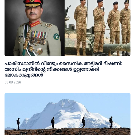
പാകിസ്ഥാനില്‍ വീണ്ടും സൈനിക അട്ടിമറി ഭീഷണി:
അസിം മുനീറിന്റെ നീക്കങ്ങള്‍ ഉറ്റുനോക്കി
ലോകരാഷ്ട്രങ്ങള്‍
08 08 2026