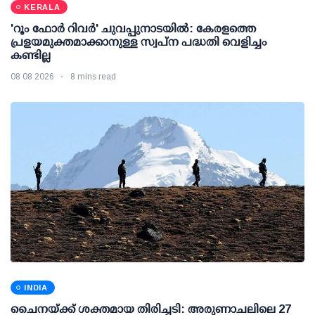
KERALA
'റൂം ഫോര്‍ റിവര്‍' ചുവപ്പുനാടയില്‍: കേരളത്തെ
പ്രളയമുക്തമാക്കാനുള്ള സ്വപ്ന പദ്ധതി വെളിച്ചം
കണ്ടില്ല
08 08 2026
8 mins read
INDIA
ചൈനയ്ക്ക് ശക്തമായ തിരിച്ചടി: അരുണാചലിലെ 27