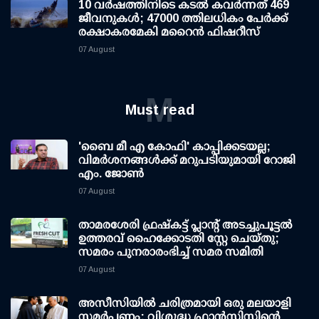
10 വര്‍ഷത്തിനിടെ കടല്‍ കവര്‍ന്നത് 469
ജീവനുകള്‍; 47000 ത്തിലധികം പേര്‍ക്ക്
രക്ഷാകരമേകി മറൈന്‍ ഫിഷറീസ്
07 August
M
Must read
'ബൈ മീ എ കോഫി' കാപ്പിക്കടയല്ല;
വിമര്‍ശനങ്ങള്‍ക്ക് മറുപടിയുമായി റോജി
എം. ജോണ്‍
07 August
താമരശേരി ഫ്രഷ്കട്ട് പ്ലാന്റ് അടച്ചുപൂട്ടൽ
ഉത്തരവ് ഹൈക്കോടതി സ്റ്റേ ചെയ്തു;
സമരം പുനരാരംഭിച്ച് സമര സമിതി
07 August
അസീസിയിൽ ചരിത്രമായി ഒരു മലയാളി
സമർപ്പണം; വിശുദ്ധ ഫ്രാൻസിസിന്റെ