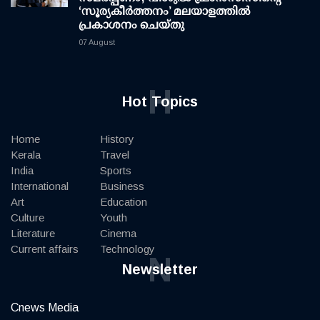
‘സൂര്യകീർത്തനം’ മലയാളത്തിൽ
പ്രകാശനം ചെയ്തു
07 August
H
Hot Topics
Home
History
Kerala
Travel
India
Sports
International
Business
Art
Education
Culture
Youth
Literature
Cinema
Current affairs
Technology
N
Newsletter
Cnews Media