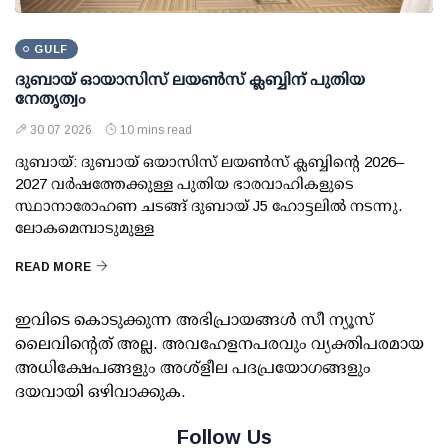
GULF
ദുബായ് ഓയാസിസ് ലയൺസ് ക്ലബ്ബിന് പുതിയ
നേതൃത്വം
30 07 2026
10 mins read
ദുബായ്: ദുബായ് ഒയാസിസ് ലയൺസ് ക്ലബ്ബിന്റെ 2026–
2027 വർഷത്തേക്കുള്ള പുതിയ ഭാരവാഹികളുടെ
സ്ഥാനാരോഹണ ചടങ്ങ് ദുബായ് J5 ഹോട്ടലിൽ നടന്നു.
ലോകമെമ്പാടുമുള്ള
READ MORE
ഇവിടെ കൊടുക്കുന്ന അഭിപ്രായങ്ങള്‍ സീ ന്യൂസ്
ലൈവിന്റെത് അല്ല. അവഹേളനപരവും വ്യക്തിപരമായ
അധിക്ഷേപങ്ങളും അശ്‌ളീല പദപ്രയോഗങ്ങളും
ദയവായി ഒഴിവാക്കുക.
Follow Us