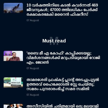
10 വര്‍ഷത്തിനിടെ കടല്‍ കവര്‍ന്നത് 469
ജീവനുകള്‍; 47000 ത്തിലധികം പേര്‍ക്ക്
രക്ഷാകരമേകി മറൈന്‍ ഫിഷറീസ്
07 August
M
Must read
'ബൈ മീ എ കോഫി' കാപ്പിക്കടയല്ല;
വിമര്‍ശനങ്ങള്‍ക്ക് മറുപടിയുമായി റോജി
എം. ജോണ്‍
07 August
താമരശേരി ഫ്രഷ്കട്ട് പ്ലാന്റ് അടച്ചുപൂട്ടൽ
ഉത്തരവ് ഹൈക്കോടതി സ്റ്റേ ചെയ്തു;
സമരം പുനരാരംഭിച്ച് സമര സമിതി
07 August
അസീസിയിൽ ചരിത്രമായി ഒരു മലയാളി