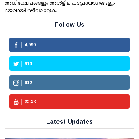
അധിക്ഷേപങ്ങളും അശ്‌ളീല പദപ്രയോഗങ്ങളും
ദയവായി ഒഴിവാക്കുക.
Follow Us
4,990
610
612
25.5
K
Latest Updates