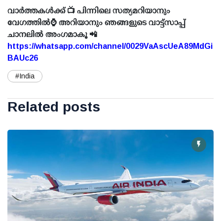
വാർത്തകൾക്ക് 📺 പിന്നിലെ സത്യമറിയാനും
വേഗത്തിൽ⌚ അറിയാനും ഞങ്ങളുടെ വാട്ട്സാപ്പ്
ചാനലിൽ അംഗമാകൂ 📲
https://whatsapp.com/channel/0029VaAscUeA89MdGi
BAUc26
#India
Related posts