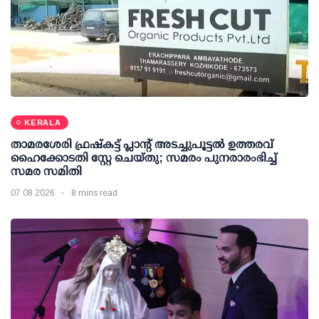
KERALA
താമരശേരി ഫ്രഷ്കട്ട് പ്ലാന്റ് അടച്ചുപൂട്ടൽ ഉത്തരവ്
ഹൈക്കോടതി സ്റ്റേ ചെയ്തു; സമരം പുനരാരംഭിച്ച്
സമര സമിതി
07 08 2026
8 mins read