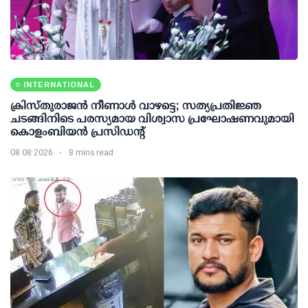
INTERNATIONAL
ക്രിസ്തുരാജൻ നീണാൾ വാഴട്ടെ; സത്യപ്രതിജ്ഞ
ചടങ്ങിനിടെ പരസ്യമായ വിശ്വാസ പ്രഘോഷണവുമായി
കൊളംബിയൻ പ്രസിഡന്റ്
08 08 2026
8 mins read