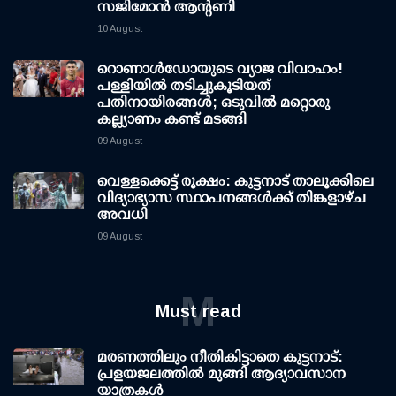
സജിമോൻ ആന്റണി
10 August
റൊണാള്‍ഡോയുടെ വ്യാജ വിവാഹം!
പള്ളിയില്‍ തടിച്ചുകൂടിയത്
പതിനായിരങ്ങള്‍; ഒടുവില്‍ മറ്റൊരു
കല്ല്യാണം കണ്ട് മടങ്ങി
09 August
വെള്ളക്കെട്ട് രൂക്ഷം: കുട്ടനാട് താലൂക്കിലെ
വിദ്യാഭ്യാസ സ്ഥാപനങ്ങള്‍ക്ക് തിങ്കളാഴ്ച
അവധി
09 August
M
Must read
മരണത്തിലും നീതികിട്ടാതെ കുട്ടനാട്:
പ്രളയജലത്തില്‍ മുങ്ങി ആദ്യാവസാന
യാത്രകള്‍