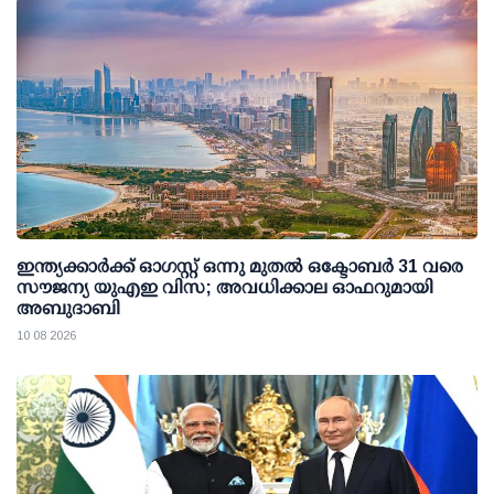
ഇന്ത്യക്കാര്‍ക്ക് ഓഗസ്റ്റ് ഒന്നു മുതല്‍ ഒക്ടോബര്‍ 31 വരെ
സൗജന്യ യുഎഇ വിസ; അവധിക്കാല ഓഫറുമായി
അബുദാബി
10 08 2026