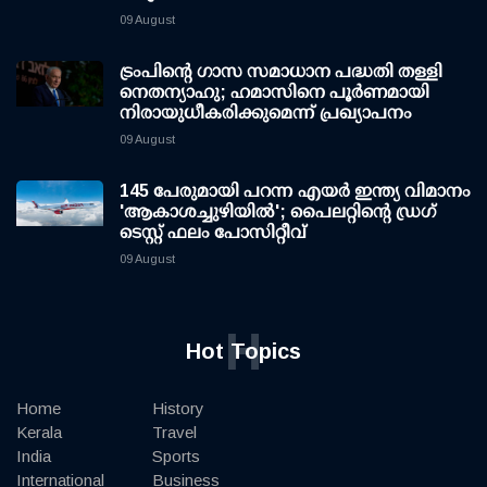
09 August
ട്രംപിന്റെ ഗാസ സമാധാന പദ്ധതി തള്ളി
നെതന്യാഹു; ഹമാസിനെ പൂര്‍ണമായി
നിരായുധീകരിക്കുമെന്ന് പ്രഖ്യാപനം
09 August
145 പേരുമായി പറന്ന എയര്‍ ഇന്ത്യ വിമാനം
'ആകാശച്ചുഴിയില്‍'; പൈലറ്റിന്റെ ഡ്രഗ്
ടെസ്റ്റ് ഫലം പോസിറ്റീവ്
09 August
H
Hot Topics
Home
History
Kerala
Travel
India
Sports
International
Business