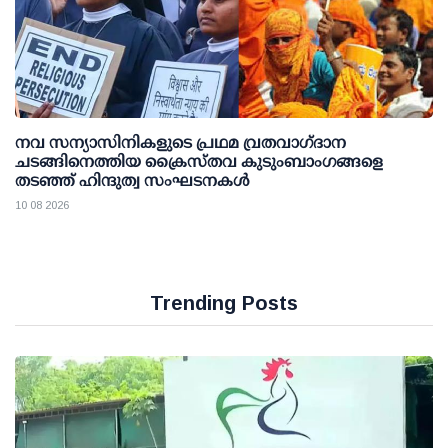
നവ സന്യാസിനികളുടെ പ്രഥമ വ്രതവാഗ്‌ദാന
ചടങ്ങിനെത്തിയ ക്രൈസ്തവ കുടുംബാംഗങ്ങളെ
തടഞ്ഞ് ഹിന്ദുത്വ സംഘടനകൾ
10 08 2026
Trending Posts