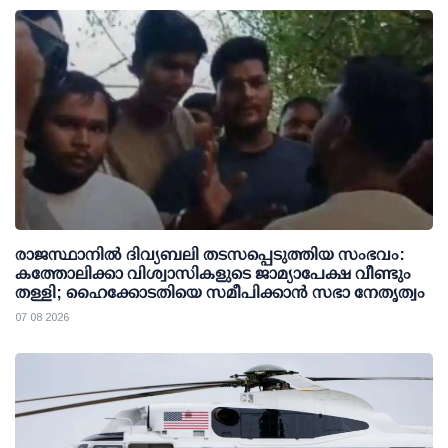
രാജസ്ഥാനിൽ ദിവ്യബലി തടസപ്പെടുത്തിയ സംഭവം:
കത്തോലിക്കാ വിശ്വാസികളുടെ ജാമ്യാപേക്ഷ വീണ്ടും
തള്ളി; ഹൈക്കോടതിയെ സമീപിക്കാൻ സഭാ നേതൃത്വം
07 08 2026