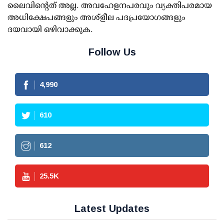
ലൈവിന്റെത് അല്ല. അവഹേളനപരവും വ്യക്തിപരമായ
അധിക്ഷേപങ്ങളും അശ്‌ളീല പദപ്രയോഗങ്ങളും
ദയവായി ഒഴിവാക്കുക.
Follow Us
4,990
610
612
25.5
K
Latest Updates