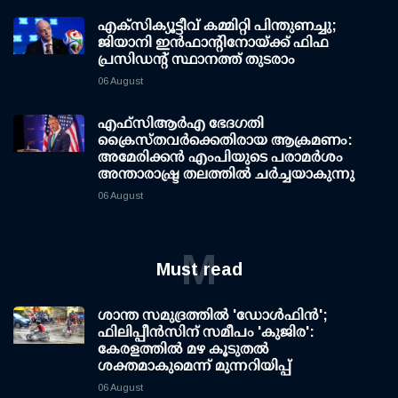
എക്സിക്യൂട്ടീവ് കമ്മിറ്റി പിന്തുണച്ചു;
ജിയാനി ഇന്‍ഫാന്റിനോയ്ക്ക് ഫിഫ
പ്രസിഡന്റ് സ്ഥാനത്ത് തുടരാം
06 August
എഫ്‌സി‌ആര്‍‌എ ഭേദഗതി
ക്രൈസ്തവർക്കെതിരായ ആക്രമണം:
അമേരിക്കൻ എംപിയുടെ പരാമർശം
അന്താരാഷ്ട്ര തലത്തിൽ ചർച്ചയാകുന്നു
06 August
M
Must read
ശാന്ത സമുദ്രത്തില്‍ 'ഡോള്‍ഫിന്‍';
ഫിലിപ്പീന്‍സിന് സമീപം 'കുജിര':
കേരളത്തില്‍ മഴ കൂടുതല്‍
ശക്തമാകുമെന്ന് മുന്നറിയിപ്പ്
06 August