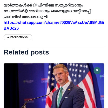
വാർത്തകൾക്ക് 📺 പിന്നിലെ സത്യമറിയാനും
വേഗത്തിൽ⌚ അറിയാനും ഞങ്ങളുടെ വാട്ട്സാപ്പ്
ചാനലിൽ അംഗമാകൂ 📲
https://whatsapp.com/channel/0029VaAscUeA89MdGi
BAUc26
#International
Related posts