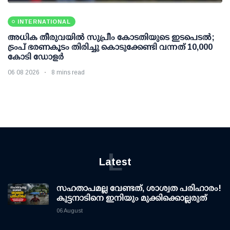
INTERNATIONAL
അധിക തീരുവയില്‍ സുപ്രീം കോടതിയുടെ ഇടപെടല്‍;
ട്രംപ് ഭരണകൂടം തിരിച്ചു കൊടുക്കേണ്ടി വന്നത് 10,000
കോടി ഡോളര്‍
06 08 2026
8 mins read
L
Latest
സഹതാപമല്ല വേണ്ടത്, ശാശ്വത പരിഹാരം!
കുട്ടനാടിനെ ഇനിയും മുക്കിക്കൊല്ലരുത്
06 August