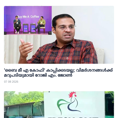
'ബൈ മീ എ കോഫി' കാപ്പിക്കടയല്ല; വിമര്‍ശനങ്ങള്‍ക്ക്
മറുപടിയുമായി റോജി എം. ജോണ്‍
07 08 2026