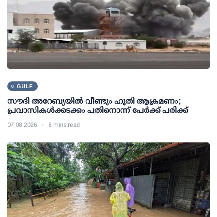
GULF
സൗദി അറേബ്യയില്‍ വീണ്ടും ഹൂതി ആക്രമണം;
പ്രവാസികള്‍ക്കടക്കം പതിനൊന്ന് പേര്‍ക്ക് പരിക്ക്
07 08 2026
8 mins read