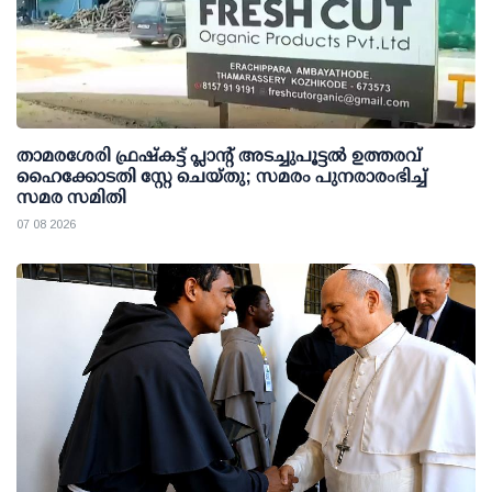
താമരശേരി ഫ്രഷ്കട്ട് പ്ലാന്റ് അടച്ചുപൂട്ടൽ ഉത്തരവ്
ഹൈക്കോടതി സ്റ്റേ ചെയ്തു; സമരം പുനരാരംഭിച്ച്
സമര സമിതി
07 08 2026