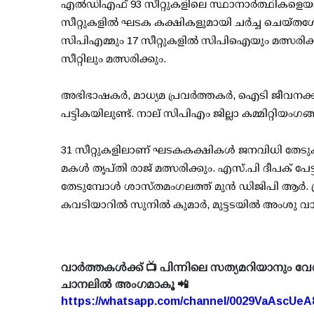
എല്‍ഡിഎഫ് 93 സീറ്റുകളിലെ സ്ഥാനാര്‍ത്ഥികളെയാണ്
സീറ്റുകളില്‍ ഘടക കക്ഷികളുമായി ചര്‍ച്ച ചെയ്തശേ
സിപിഎമ്മും 17 സീറ്റുകളില്‍ സിപിഐയും മത്സരിക്ക
സീറ്റിലും മത്സരിക്കും.
അഭിഭാഷകര്‍, മാധ്യമ പ്രവര്‍ത്തകര്‍, ഐടി ജീവനക്കാ
പട്ടികയിലുണ്ട്. നാല് സിപിഎം ജില്ലാ കമ്മിറ്റിയംഗങ
31 സീറ്റുകളിലാണ് ഘടകകക്ഷികള്‍ ജനവിധി തേടുക. പട
മകള്‍ തൃപ്തി രാജ് മത്സരിക്കും. എസ്.പി ദീപക് പേട
തേടുമ്പോള്‍ ശാസ്തമംഗലത്ത് മുന്‍ ഡിജിപി ആര്‍. 
കവടിയാറില്‍ സുനില്‍ കുമാര്‍, മുട്ടടയില്‍ അംശു വ
വാർത്തകൾക്ക് 📺 പിന്നിലെ സത്യമറിയാനും വേ
ചാനലിൽ അംഗമാകൂ 📲
https://whatsapp.com/channel/0029VaAscUe