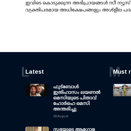
ഇവിടെ കൊടുക്കുന്ന അഭിപ്രായങ്ങള്‍ സീ ന്യ
വ്യക്തിപരമായ അധിക്ഷേപങ്ങളും അശ്‌ളീല പദ
L
M
Latest
Must 
ഫുട്ബോൾ
ഇതിഹാസം ലയണൽ
മെസിയുടെ പിതാവ്
ഹോർഹെ മെസി
അന്തരിച്ചു
08 August
സഭയുടെ ആഗോള