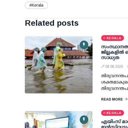
#Kerala
Related posts
KERALA
സംസ്ഥാനത്ത
ജില്ലകളിൽ ഓ
സാധ്യത
08 08 2026
തിരുവനന്തപ
ശക്തമാകുമെന്
തിരുവനന്തപുര
READ MORE
KERALA
എയിംസ് മാത
ഇന്‍സ്റ്റിറ്റ്