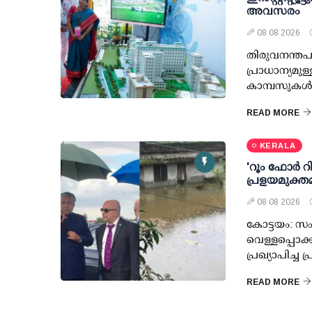
അവസരം
08 08 2026
തിരുവനന്തപു
പ്രാധാന്യമുള്ള
കാമ്പസുകള്‍
READ MORE
KERALA
'റൂം ഫോര്‍ 
പ്രളയമുക്തമ
08 08 2026
കോട്ടയം: സം
വെള്ളപ്പൊക
പ്രഖ്യാപിച്ച 
READ MORE