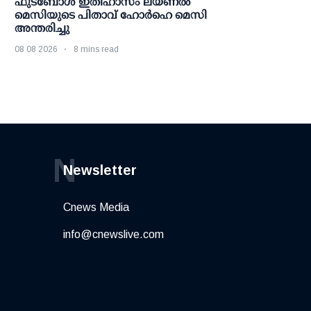
ഫുട്ബോൾ ഇതിഹാസം ലയണൽ
മെസിയുടെ പിതാവ് ഹോർഹെ മെസി
അന്തരിച്ചു
08 08 2026
8 mins read
N
Newsletter
Cnews Media
info@cnewslive.com