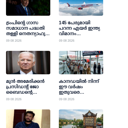
ട്രംപിന്റെ ഗാസ
145 പേരുമായി
സമാധാന പദ്ധതി
പറന്ന എയര്‍ ഇന്ത്യ
തള്ളി നെതന്യാഹു;
വിമാനം
ഹമാസിനെ
'ആകാശച്ചുഴിയില്‍';
09 08 2026
09 08 2026
പൂര്‍ണമായി
പൈലറ്റിന്റെ ഡ്രഗ്
നിരായുധീകരിക്കുമെന്ന്
ടെസ്റ്റ് ഫലം
പ്രഖ്യാപനം
പോസിറ്റീവ്
മുന്‍ അമേരിക്കന്‍
കാനഡയിൽ നിന്ന്
പ്രസിഡന്റ് ജോ
ഈ വർഷം
ബൈഡന്റെ
ഇതുവരെ
ആരോഗ്യനില
തിരിച്ചയച്ചത് 3,323
09 08 2026
09 08 2026
ഗുരുതരമെന്ന്
ഇന്ത്യക്കാരെ;
മകന്‍; കാന്‍സര്‍
പട്ടികയിൽ ഒന്നാമത്
രോഗബാധ
അസ്ഥികളെയും
ബാധിച്ചു