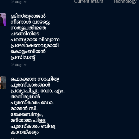
Current affairs
Technology
08 August
ക്രിസ്തുരാജൻ
നീണാൾ വാഴട്ടെ;
സത്യപ്രതിജ്ഞ
ചടങ്ങിനിടെ
പരസ്യമായ വിശ്വാസ
പ്രഘോഷണവുമായി
കൊളംബിയൻ
പ്രസിഡന്റ്
08 August
ഫൊക്കാന സാഹിത്യ
പുരസ്‌കാരങ്ങള്‍
പ്രഖ്യാപിച്ചു: ഡോ. എം.
അനിരുദ്ധന്‍
പുരസ്‌കാരം ഡോ.
മാമ്മന്‍ സി.
ജേക്കബിനും,
മറിയാമ്മ പിള്ള
പുരസ്‌കാരം ബിന്ദു
കാനയ്ക്കും