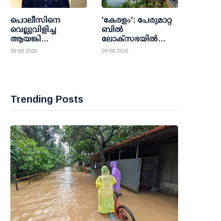
പൊലീസിനെ
'കേരളം': പേരുമാറ്റ
വെല്ലുവിളിച്ച
ബില്‍
ആയങ്കി
ലോക്സഭയില്‍
അഴിക്കുള്ളില്‍;
തിങ്കളാഴ്ച
09 08 2026
09 08 2026
തലശേരി സബ്
അവതരിപ്പിക്കും
ജയിലില്‍
റിമാന്‍ഡില്‍
Trending Posts