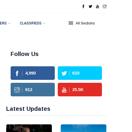
ERS
CLASSIFIEDS
All Sections
Follow Us
4,990
610
612
25.5
K
Latest Updates