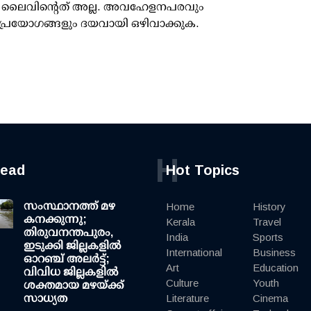
ൂസ് ലൈവിന്റെത് അല്ല. അവഹേളനപരവും
പ്രയോഗങ്ങളും ദയവായി ഒഴിവാക്കുക.
H
read
Hot Topics
സംസ്ഥാനത്ത് മഴ
Home
History
കനക്കുന്നു;
Kerala
Travel
തിരുവനന്തപുരം,
India
Sports
ഇടുക്കി ജില്ലകളിൽ
International
Business
ഓറഞ്ച് അലർട്ട്;
Art
Education
വിവിധ ജില്ലകളിൽ
Culture
Youth
ശക്തമായ മഴയ്ക്ക്
സാധ്യത
Literature
Cinema