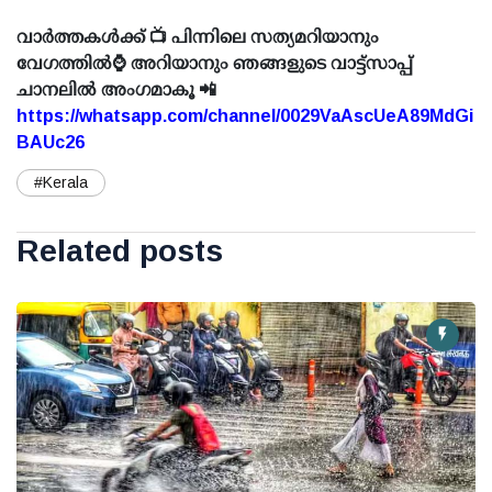
വാർത്തകൾക്ക് 📺 പിന്നിലെ സത്യമറിയാനും
വേഗത്തിൽ⌚ അറിയാനും ഞങ്ങളുടെ വാട്ട്സാപ്പ്
ചാനലിൽ അംഗമാകൂ 📲
https://whatsapp.com/channel/0029VaAscUeA89MdGi
BAUc26
#Kerala
Related posts