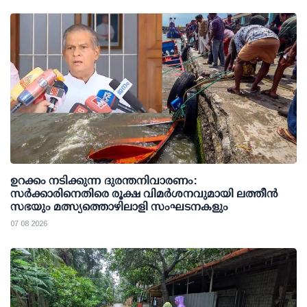
ഉറക്കം നടിക്കുന്ന ദുരന്തനിവാരണം:
സര്‍ക്കാരിനെതിരെ രൂക്ഷ വിമര്‍ശനവുമായി ലത്തീന്‍
സഭയും മത്സ്യത്തൊഴിലാളി സംഘടനകളും
07 08 2026