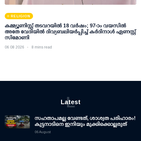
RELIGION
കമ്മ്യൂണിസ്റ്റ് തടവറയില്‍ 18 വര്‍ഷം; 97-ാം വയസില്‍
അതേ വേദിയില്‍ ദിവ്യബലിയര്‍പ്പിച്ച് കര്‍ദിനാള്‍ ഏണസ്റ്റ്
സിമോണി
06 08 2026
8 mins read
L
Latest
സഹതാപമല്ല വേണ്ടത്, ശാശ്വത പരിഹാരം!
കുട്ടനാടിനെ ഇനിയും മുക്കിക്കൊല്ലരുത്
06 August