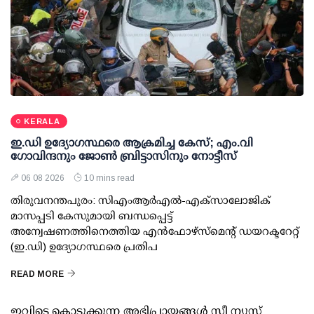
KERALA
ഇ.ഡി ഉദ്യോഗസ്ഥരെ ആക്രമിച്ച കേസ്; എം.വി
ഗോവിന്ദനും ജോണ്‍ ബ്രിട്ടാസിനും നോട്ടീസ്
06 08 2026
10 mins read
തിരുവനന്തപുരം: സിഎംആര്‍എല്‍-എക്‌സാലോജിക്
മാസപ്പടി കേസുമായി ബന്ധപ്പെട്ട്
അന്വേഷണത്തിനെത്തിയ എന്‍ഫോഴ്സ്മെന്റ് ഡയറക്ടറേറ്റ്
(ഇ.ഡി) ഉദ്യോഗസ്ഥരെ പ്രതിപ
READ MORE
ഇവിടെ കൊടുക്കുന്ന അഭിപ്രായങ്ങള്‍ സീ ന്യൂസ്