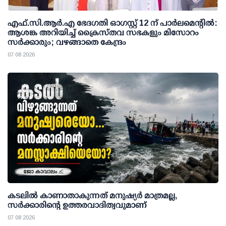
എഫ്.സി.ആര്‍.എ ഭേദഗതി ഓഗസ്റ്റ് 12 ന് പാര്‍ലമെന്റില്‍:
ആശങ്ക അറിയിച്ച് ക്രൈസ്തവ സഭകളും മിസോറം
സര്‍ക്കാരും; വഴങ്ങാതെ കേന്ദ്രം
07 08 2026
കടലിൽ കാണാതാകുന്നത് മനുഷ്യർ മാത്രമല്ല,
സർക്കാരിന്റെ ഉത്തരവാദിത്വവുമാണ്
07 08 2026