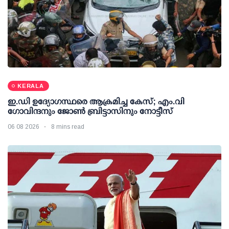
KERALA
ഇ.ഡി ഉദ്യോഗസ്ഥരെ ആക്രമിച്ച കേസ്; എം.വി
ഗോവിന്ദനും ജോണ്‍ ബ്രിട്ടാസിനും നോട്ടീസ്
06 08 2026
8 mins read