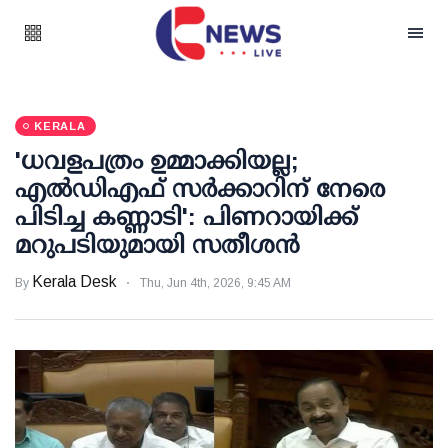
KERALA
'ധവളപത്രം ഉമ്മാക്കിയല്ല;
എല്‍ഡിഎഫ് സര്‍ക്കാറിന് നേരെ
പിടിച്ച കണ്ണാടി': പിണറായിക്ക്
മറുപടിയുമായി സതീശന്‍
Kerala Desk
By
Thu, Jun 4th, 2026, 9:45 AM