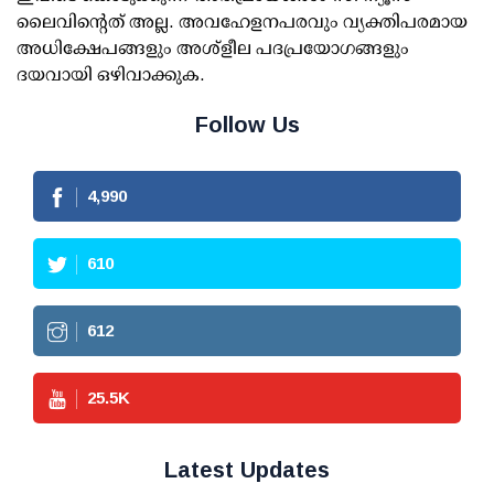
ലൈവിന്റെത് അല്ല. അവഹേളനപരവും വ്യക്തിപരമായ
അധിക്ഷേപങ്ങളും അശ്‌ളീല പദപ്രയോഗങ്ങളും
ദയവായി ഒഴിവാക്കുക.
Follow Us
4,990
610
612
25.5
K
Latest Updates