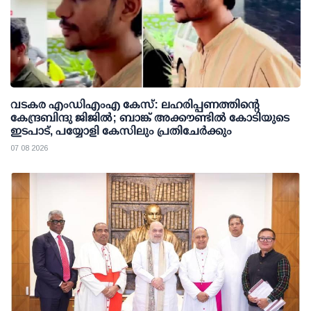
വടകര എംഡിഎംഎ കേസ്: ലഹരിപ്പണത്തിന്റെ
കേന്ദ്രബിന്ദു ജിജില്‍; ബാങ്ക് അക്കൗണ്ടില്‍ കോടിയുടെ
ഇടപാട്, പയ്യോളി കേസിലും പ്രതിചേര്‍ക്കും
07 08 2026