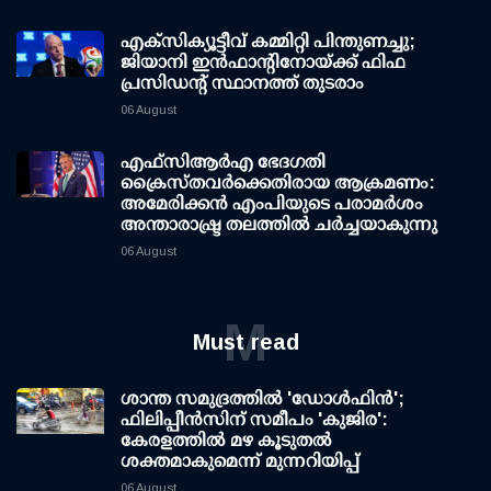
എക്സിക്യൂട്ടീവ് കമ്മിറ്റി പിന്തുണച്ചു;
ജിയാനി ഇന്‍ഫാന്റിനോയ്ക്ക് ഫിഫ
പ്രസിഡന്റ് സ്ഥാനത്ത് തുടരാം
06 August
എഫ്‌സി‌ആര്‍‌എ ഭേദഗതി
ക്രൈസ്തവർക്കെതിരായ ആക്രമണം:
അമേരിക്കൻ എംപിയുടെ പരാമർശം
അന്താരാഷ്ട്ര തലത്തിൽ ചർച്ചയാകുന്നു
06 August
M
Must read
ശാന്ത സമുദ്രത്തില്‍ 'ഡോള്‍ഫിന്‍';
ഫിലിപ്പീന്‍സിന് സമീപം 'കുജിര':
കേരളത്തില്‍ മഴ കൂടുതല്‍
ശക്തമാകുമെന്ന് മുന്നറിയിപ്പ്
06 August