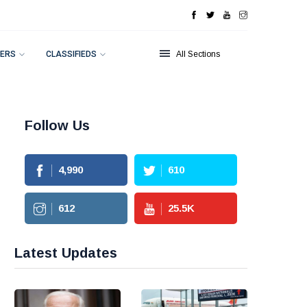
ERS
CLASSIFIEDS
All Sections
Follow Us
4,990
610
612
25.5
K
Latest Updates