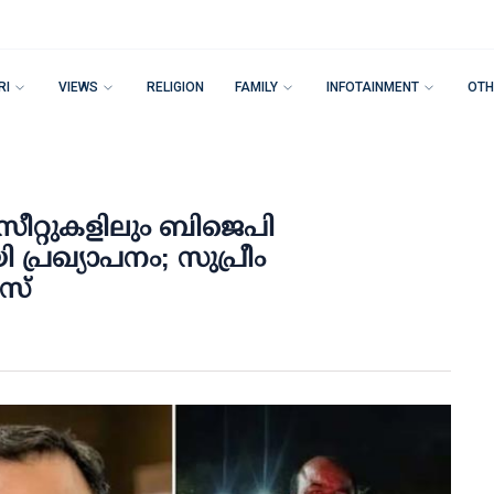
RI
VIEWS
RELIGION
FAMILY
INFOTAINMENT
OTH
ാ സീറ്റുകളിലും ബിജെപി
ി പ്രഖ്യാപനം; സുപ്രീം
രസ്