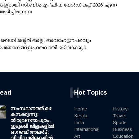
ളുമായി സി.ബി.ഐ. 'ഫിഫ വേള്‍ഡ് കപ്പ് 2026' എന്ന
‍ത്തിച്ചിരുന്ന വ
ൂസ് ലൈവിന്റെത് അല്ല. അവഹേളനപരവും
പ്രയോഗങ്ങളും ദയവായി ഒഴിവാക്കുക.
H
read
Hot Topics
സംസ്ഥാനത്ത് മഴ
Home
History
കനക്കുന്നു;
Kerala
Travel
തിരുവനന്തപുരം,
India
Sports
ഇടുക്കി ജില്ലകളിൽ
International
Business
ഓറഞ്ച് അലർട്ട്;
Art
Education
വിവിധ ജില്ലകളിൽ