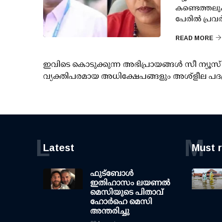
കണ്ടെത്തലുക
പേരില്‍ പ്രവര്
READ MORE
ഇവിടെ കൊടുക്കുന്ന അഭിപ്രായങ്ങള്‍ സീ ന്യ
വ്യക്തിപരമായ അധിക്ഷേപങ്ങളും അശ്‌ളീല പദ
L
M
Latest
Must 
ഫുട്ബോൾ
ഇതിഹാസം ലയണൽ
മെസിയുടെ പിതാവ്
ഹോർഹെ മെസി
അന്തരിച്ചു