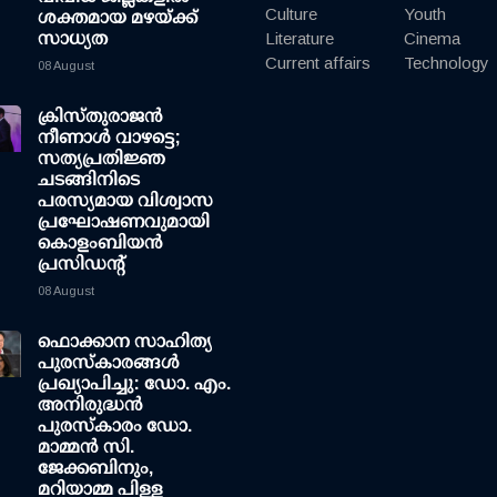
Culture
Youth
ശക്തമായ മഴയ്ക്ക്
സാധ്യത
Literature
Cinema
Current affairs
Technology
08 August
ക്രിസ്തുരാജൻ
നീണാൾ വാഴട്ടെ;
സത്യപ്രതിജ്ഞ
ചടങ്ങിനിടെ
പരസ്യമായ വിശ്വാസ
പ്രഘോഷണവുമായി
കൊളംബിയൻ
പ്രസിഡന്റ്
08 August
ഫൊക്കാന സാഹിത്യ
പുരസ്‌കാരങ്ങള്‍
പ്രഖ്യാപിച്ചു: ഡോ. എം.
അനിരുദ്ധന്‍
പുരസ്‌കാരം ഡോ.
മാമ്മന്‍ സി.
ജേക്കബിനും,
മറിയാമ്മ പിള്ള