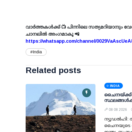
വാർത്തകൾക്ക് 📺 പിന്നിലെ സത്യമറിയാനും വേ
ചാനലിൽ അംഗമാകൂ 📲
https://whatsapp.com/channel/0029VaAscUe
#India
Related posts
INDIA
ചൈനയ്ക്ക്
സ്ഥലങ്ങള്‍ക
08 08 2026
ന്യൂഡല്‍ഹി:
ചൈനയുടെ തുട
ഇന്ത്യ. സംസ്