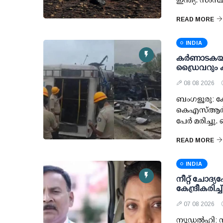
READ MORE
INDIA
കര്‍ണാടകയ
ഡ്രൈവറും കണ്
08 08 2026
ബംഗളൂരു: ക
കെഎസ്ആര്‍ടി
പേര്‍ മരിച്ച
READ MORE
INDIA
നീറ്റ് ചോദ്യപേ
കേന്ദ്രീകരിച
07 08 2026
ന്യൂഡല്‍ഹി: ന