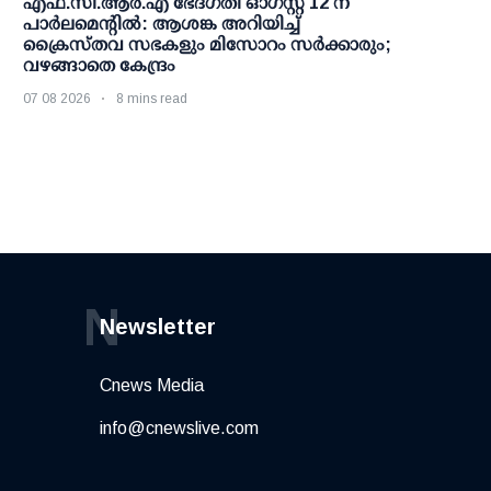
എഫ്.സി.ആര്‍.എ ഭേദഗതി ഓഗസ്റ്റ് 12 ന്
പാര്‍ലമെന്റില്‍: ആശങ്ക അറിയിച്ച്
ക്രൈസ്തവ സഭകളും മിസോറം സര്‍ക്കാരും;
വഴങ്ങാതെ കേന്ദ്രം
07 08 2026
8 mins read
N
Newsletter
Cnews Media
info@cnewslive.com