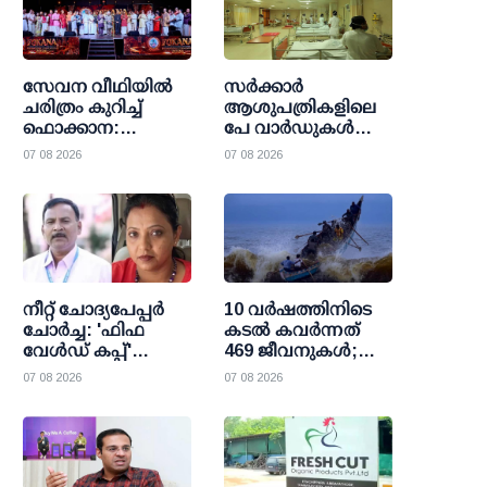
സേവന വീഥിയില്‍
സര്‍ക്കാര്‍
ചരിത്രം കുറിച്ച്
ആശുപത്രികളിലെ
ഫൊക്കാന:
പേ വാര്‍ഡുകള്‍
കല്‍ഹാരിയില്‍
ഇനി എല്ലാവര്‍ക്കും;
07 08 2026
07 08 2026
പ്രത്യാശയുടെ
വരുമാന പരിധി
പുതിയ പ്രഭാതം
ഒഴിവാക്കി
ഉത്തരവായി
നീറ്റ് ചോദ്യപേപ്പര്‍
10 വര്‍ഷത്തിനിടെ
ചോര്‍ച്ച: 'ഫിഫ
കടല്‍ കവര്‍ന്നത്
വേള്‍ഡ് കപ്പ്'
469 ജീവനുകള്‍;
വാട്സാപ്പ് ഗ്രൂപ്പ്
47000 ത്തിലധികം
07 08 2026
07 08 2026
കേന്ദ്രീകരിച്ച്
പേര്‍ക്ക്
ഞെട്ടിക്കുന്ന
രക്ഷാകരമേകി
വിവരങ്ങള്‍
മറൈന്‍ ഫിഷറീസ്
പുറത്തുവിട്ട്
സി.ബി.ഐ