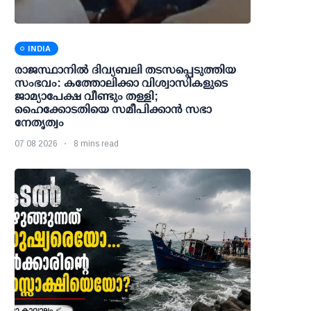
INDIA
രാജസ്ഥാനിൽ ദിവ്യബലി തടസപ്പെടുത്തിയ
സംഭവം: കത്തോലിക്കാ വിശ്വാസികളുടെ
ജാമ്യാപേക്ഷ വീണ്ടും തള്ളി;
ഹൈക്കോടതിയെ സമീപിക്കാൻ സഭാ
നേതൃത്വം
07 08 2026
8 mins read