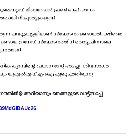
യുണൈറ്റഡ് ലിബറേഷന്‍ ഫ്രണ്ട് ഓഫ് അസം
ി റിപ്പോര്‍ട്ടുകളുണ്ട്.
ചിരുന്ന ചവറ്റുകുട്ടയിലാണ് സ്‌ഫോടനം ഉണ്ടായത്. കഴിഞ്ഞ
‍ ഉണ്ടായ ഗ്രനേഡ് സ്‌ഫോടനത്തിന് തൊട്ടുപിന്നാലെ
ുന്നതാണ്.
 ക്യാമ്പിന്റെ പ്രധാന ഗേറ്റ് അടച്ചു. ശിവസാഗര്‍
്തവും യുഎല്‍എഫ്എ-ഐ ഏറ്റെടുത്തിരുന്നു.
ഗത്തിൽ⌚ അറിയാനും ഞങ്ങളുടെ വാട്ട്സാപ്പ്
A89MdGiBAUc26