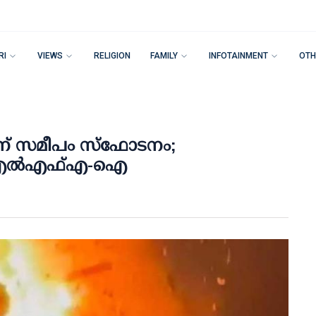
RI
VIEWS
RELIGION
FAMILY
INFOTAINMENT
OTH
ന് സമീപം സ്‌ഫോടനം;
 യുഎല്‍എഫ്എ-ഐ