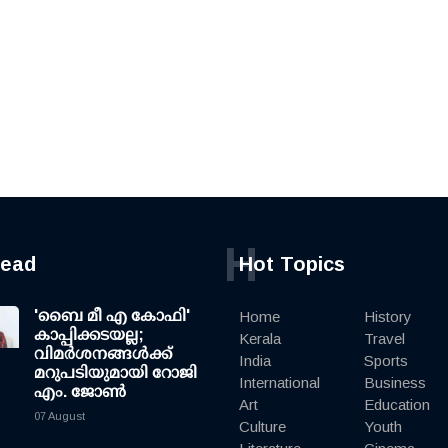
H
read
Hot Topics
'ബൈ മീ എ കോഫി'
Home
History
കാപ്പിക്കടയല്ല;
Kerala
Travel
വിമര്‍ശനങ്ങള്‍ക്ക്
India
Sports
മറുപടിയുമായി റോജി
International
Business
എം. ജോണ്‍
Art
Education
07 August
Culture
Youth