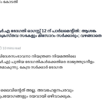
്രീം കോടതി
.എ ഭേദഗതി ഓഗസ്റ്റ് 12 ന് പാര്‍ലമെന്റില്‍: ആശങ്ക
ക്രൈസ്തവ സഭകളും മിസോറം സര്‍ക്കാരും; വഴങ്ങാതെ
10 mins read
: വിദേശസംഭാവനാ നിയന്ത്രണ നിയമത്തിലെ
‍.എ) പുതിയ ഭേദഗതികള്‍ക്കെതിരെ രാജ്യത്തുടനീളം
കുന്നു. കേന്ദ്ര സര്‍ക്കാര്‍ ഭേദഗത
ൂസ് ലൈവിന്റെത് അല്ല. അവഹേളനപരവും
പ്രയോഗങ്ങളും ദയവായി ഒഴിവാക്കുക.