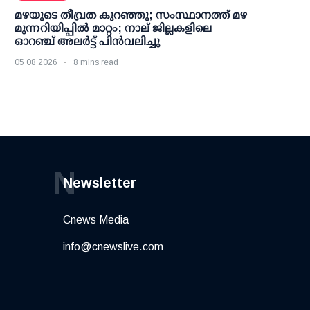
മഴയുടെ തീവ്രത കുറഞ്ഞു; സംസ്ഥാനത്ത് മഴ
മുന്നറിയിപ്പിൽ മാറ്റം; നാല് ജില്ലകളിലെ
ഓറഞ്ച് അലർട്ട് പിൻവലിച്ചു
05 08 2026
8 mins read
N
Newsletter
Cnews Media
info@cnewslive.com