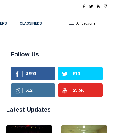
ERS
CLASSIFIEDS
All Sections
Follow Us
4,990
610
612
25.5
K
Latest Updates