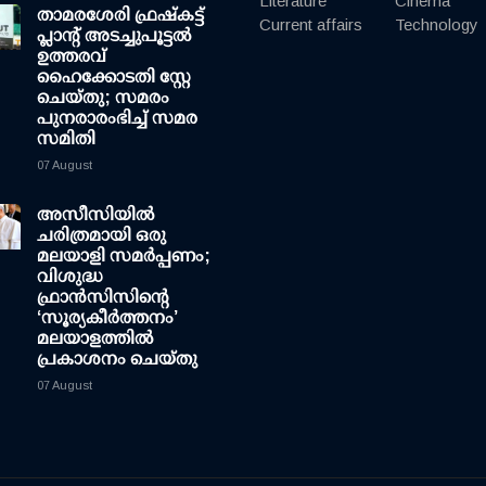
Literature
Cinema
താമരശേരി ഫ്രഷ്കട്ട്
Current affairs
Technology
പ്ലാന്റ് അടച്ചുപൂട്ടൽ
ഉത്തരവ്
ഹൈക്കോടതി സ്റ്റേ
ചെയ്തു; സമരം
പുനരാരംഭിച്ച് സമര
സമിതി
07 August
അസീസിയിൽ
ചരിത്രമായി ഒരു
മലയാളി സമർപ്പണം;
വിശുദ്ധ
ഫ്രാൻസിസിന്റെ
‘സൂര്യകീർത്തനം’
മലയാളത്തിൽ
പ്രകാശനം ചെയ്തു
07 August