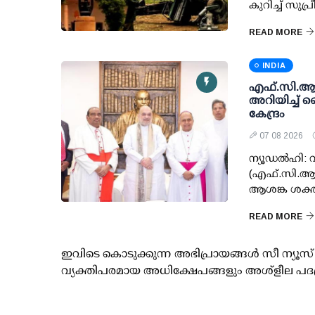
കുറിച്ച് സുപ
READ MORE
INDIA
എഫ്.സി.ആര്‍
അറിയിച്ച് 
കേന്ദ്രം
07 08 2026
ന്യൂഡല്‍ഹി
(എഫ്.സി.ആര്
ആശങ്ക ശക്തമാ
READ MORE
ഇവിടെ കൊടുക്കുന്ന അഭിപ്രായങ്ങള്‍ സീ ന്യ
വ്യക്തിപരമായ അധിക്ഷേപങ്ങളും അശ്‌ളീല പദ