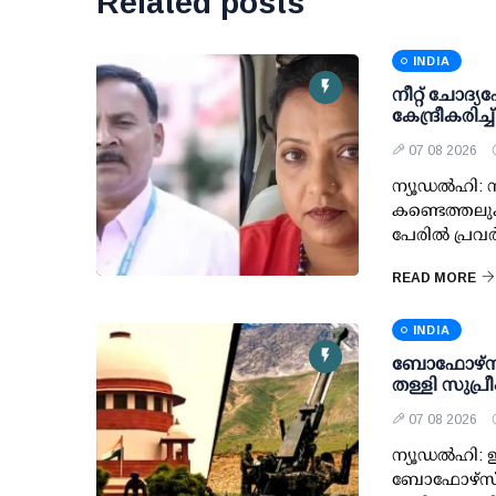
Related posts
INDIA
നീറ്റ് ചോദ്യപേ
കേന്ദ്രീകരിച
07 08 2026
ന്യൂഡല്‍ഹി: ന
കണ്ടെത്തലുക
പേരില്‍ പ്രവര്
READ MORE
INDIA
ബോഫോഴ്സ് 
തള്ളി സുപ്
07 08 2026
ന്യൂഡല്‍ഹി: ഇ
ബോഫോഴ്സ് 