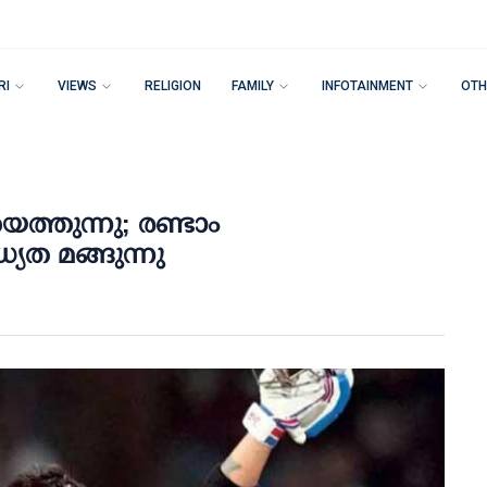
RI
VIEWS
RELIGION
FAMILY
INFOTAINMENT
OTH
െത്തുന്നു; രണ്ടാം
യത മങ്ങുന്നു