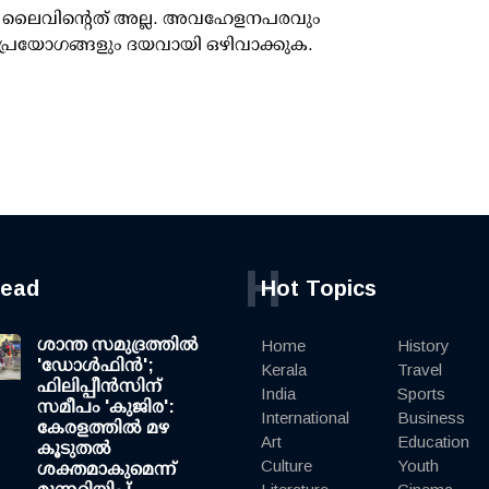
ൂസ് ലൈവിന്റെത് അല്ല. അവഹേളനപരവും
പ്രയോഗങ്ങളും ദയവായി ഒഴിവാക്കുക.
H
read
Hot Topics
ശാന്ത സമുദ്രത്തില്‍
Home
History
'ഡോള്‍ഫിന്‍';
Kerala
Travel
ഫിലിപ്പീന്‍സിന്
India
Sports
സമീപം 'കുജിര':
International
Business
കേരളത്തില്‍ മഴ
Art
Education
കൂടുതല്‍
Culture
Youth
ശക്തമാകുമെന്ന്