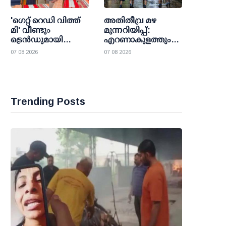
'ഗെറ്റ് റെഡി വിത്ത്
അതിതീവ്ര മഴ
മി' വീണ്ടും
മുന്നറിയിപ്പ്:
ട്രെന്‍ഡുമായി
എറണാകുളത്തും
ഇന്‍സ്റ്റഗ്രാമില്‍
തൃശൂരിലും
07 08 2026
07 08 2026
മോഡി; കൈത്തറി
വിദ്യാലയങ്ങള്‍ക്ക്
ദിനം
അവധി പ്രഖ്യാപിച്ചു
ജനകീയമാക്കാന്‍
പുതിയ
ചലഞ്ചുമായി
Trending Posts
പ്രധാനമന്ത്രി