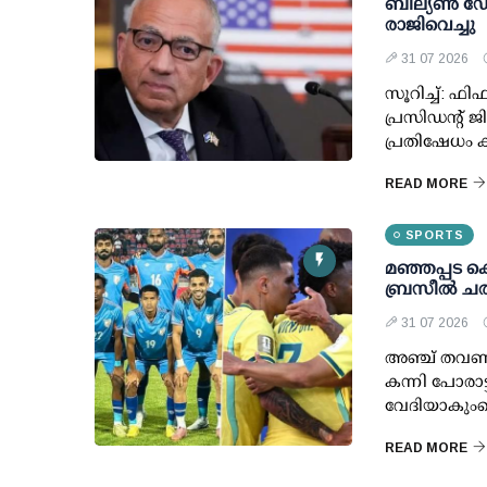
ബില്യണ്‍ ഡോ
രാജിവെച്ചു
31 07 2026
സൂറിച്ച്: ഫ
പ്രസിഡന്റ് 
പ്രതിഷേധം ക
READ MORE
SPORTS
മഞ്ഞപ്പട കൊ
ബ്രസീല്‍ ചര
31 07 2026
അഞ്ച് തവണ ല
കന്നി പോരാട്ട
വേദിയാകുംകൊ
READ MORE