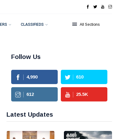
ERS
CLASSIFIEDS
All Sections
Follow Us
4,990
610
612
25.5
K
Latest Updates