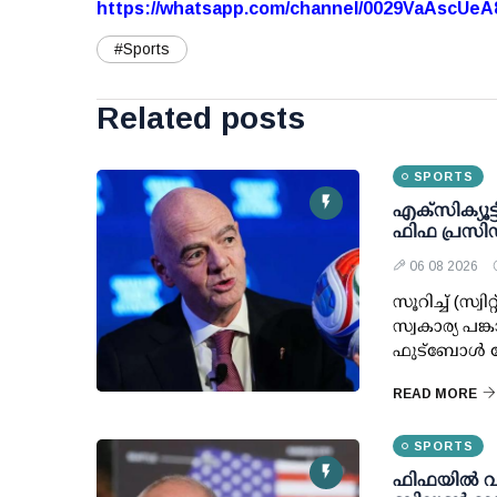
https://whatsapp.com/channel/0029VaAscUe
#Sports
Related posts
SPORTS
എക്സിക്യൂട്ട
ഫിഫ പ്രസിഡ
06 08 2026
സൂറിച്ച് (സ്വി
സ്വകാര്യ പങ
ഫുട്ബോള്‍ 
READ MORE
SPORTS
ഫിഫയില്‍ വന