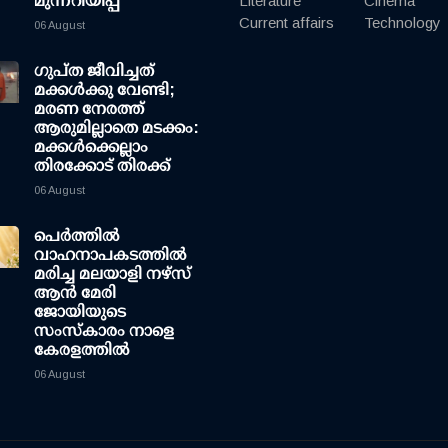
മുന്നറിയിപ്പ്
Literature
Cinema
Current affairs
Technology
06 August
ഗുപ്ത ജീവിച്ചത്
മക്കള്‍ക്കു വേണ്ടി;
മരണ നേരത്ത്
ആരുമില്ലാതെ മടക്കം:
മക്കള്‍ക്കെല്ലാം
തിരക്കോട് തിരക്ക്
06 August
പെർത്തിൽ
വാഹനാപകടത്തിൽ
മരിച്ച മലയാളി നഴ്സ്
ആൻ മേരി
ജോയിയുടെ
സംസ്കാരം നാളെ
കേരളത്തിൽ
06 August