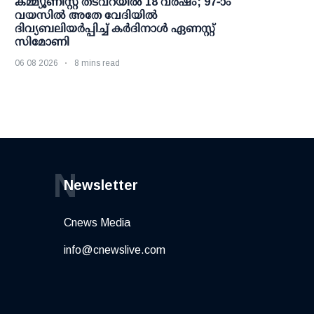
കമ്മ്യൂണിസ്റ്റ് തടവറയില്‍ 18 വര്‍ഷം; 97-ാം
വയസില്‍ അതേ വേദിയില്‍
ദിവ്യബലിയര്‍പ്പിച്ച് കര്‍ദിനാള്‍ ഏണസ്റ്റ്
സിമോണി
06 08 2026
8 mins read
N
Newsletter
Cnews Media
info@cnewslive.com