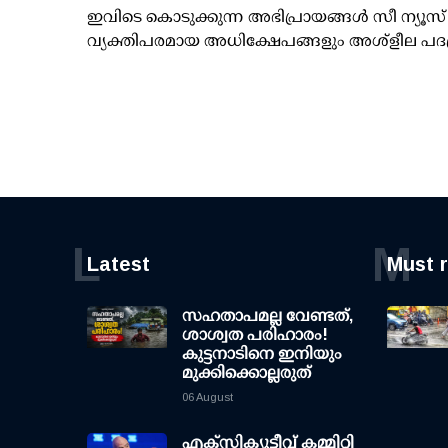
ഇവിടെ കൊടുക്കുന്ന അഭിപ്രായങ്ങള്‍ സീ ന്യ
വ്യക്തിപരമായ അധിക്ഷേപങ്ങളും അശ്‌ളീല പദ
L
M
Latest
Must 
സഹതാപമല്ല വേണ്ടത്,
ശാശ്വത പരിഹാരം!
കുട്ടനാടിനെ ഇനിയും
മുക്കിക്കൊല്ലരുത്
06 August
എക്സിക്യൂട്ടീവ് കമ്മിറ്റി