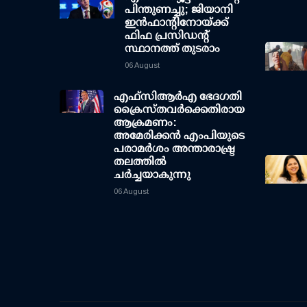
പിന്തുണച്ചു; ജിയാനി
ഇന്‍ഫാന്റിനോയ്ക്ക്
ഫിഫ പ്രസിഡന്റ്
സ്ഥാനത്ത് തുടരാം
06 August
എഫ്‌സി‌ആര്‍‌എ ഭേദഗതി
ക്രൈസ്തവർക്കെതിരായ
ആക്രമണം:
അമേരിക്കൻ എംപിയുടെ
പരാമർശം അന്താരാഷ്ട്ര
തലത്തിൽ
ചർച്ചയാകുന്നു
06 August