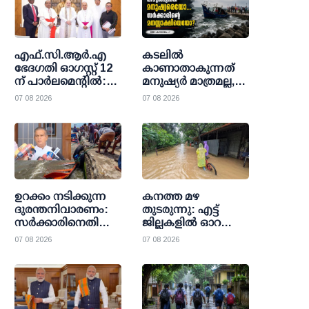
എഫ്.സി.ആര്‍.എ
കടലിൽ
ഭേദഗതി ഓഗസ്റ്റ് 12
കാണാതാകുന്നത്
ന് പാര്‍ലമെന്റില്‍:
മനുഷ്യർ മാത്രമല്ല,
ആശങ്ക അറിയിച്ച്
സർക്കാരിന്റെ
07 08 2026
07 08 2026
ക്രൈസ്തവ
ഉത്തരവാദിത്വവുമാണ്
സഭകളും മിസോറം
സര്‍ക്കാരും;
വഴങ്ങാതെ കേന്ദ്രം
ഉറക്കം നടിക്കുന്ന
കനത്ത മഴ
ദുരന്തനിവാരണം:
തുടരുന്നു: എട്ട്
സര്‍ക്കാരിനെതിരെ
ജില്ലകളില്‍ ഓറഞ്ച്
രൂക്ഷ
അലര്‍ട്ട്;
07 08 2026
07 08 2026
വിമര്‍ശനവുമായി
സ്‌കൂളുകള്‍ക്കും
ലത്തീന്‍ സഭയും
കോളജുകള്‍ക്കും
മത്സ്യത്തൊഴിലാളി
അവധി
സംഘടനകളും