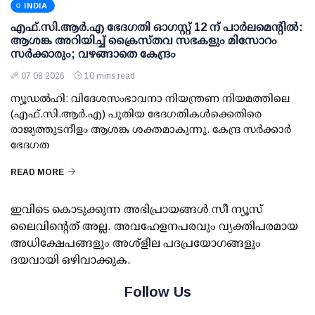
INDIA
എഫ്.സി.ആര്‍.എ ഭേദഗതി ഓഗസ്റ്റ് 12 ന് പാര്‍ലമെന്റില്‍:
ആശങ്ക അറിയിച്ച് ക്രൈസ്തവ സഭകളും മിസോറം
സര്‍ക്കാരും; വഴങ്ങാതെ കേന്ദ്രം
07 08 2026
10 mins read
ന്യൂഡല്‍ഹി: വിദേശസംഭാവനാ നിയന്ത്രണ നിയമത്തിലെ
(എഫ്.സി.ആര്‍.എ) പുതിയ ഭേദഗതികള്‍ക്കെതിരെ
രാജ്യത്തുടനീളം ആശങ്ക ശക്തമാകുന്നു. കേന്ദ്ര സര്‍ക്കാര്‍
ഭേദഗത
READ MORE
ഇവിടെ കൊടുക്കുന്ന അഭിപ്രായങ്ങള്‍ സീ ന്യൂസ്
ലൈവിന്റെത് അല്ല. അവഹേളനപരവും വ്യക്തിപരമായ
അധിക്ഷേപങ്ങളും അശ്‌ളീല പദപ്രയോഗങ്ങളും
ദയവായി ഒഴിവാക്കുക.
Follow Us