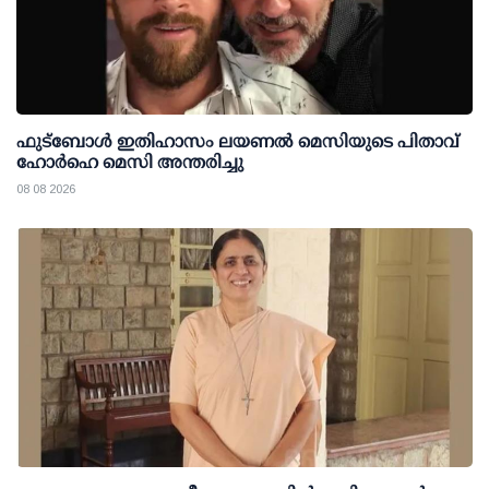
ഫുട്ബോൾ ഇതിഹാസം ലയണൽ മെസിയുടെ പിതാവ്
ഹോർഹെ മെസി അന്തരിച്ചു
08 08 2026