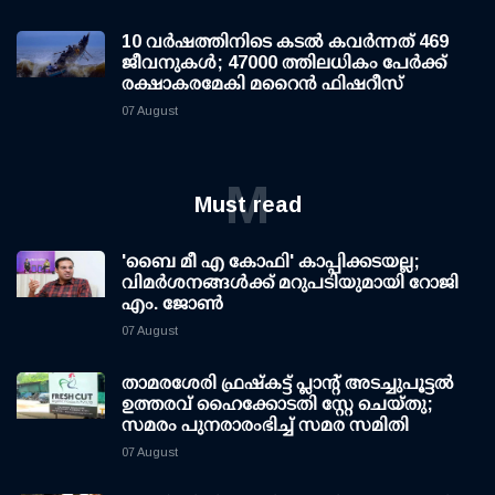
10 വര്‍ഷത്തിനിടെ കടല്‍ കവര്‍ന്നത് 469
ജീവനുകള്‍; 47000 ത്തിലധികം പേര്‍ക്ക്
രക്ഷാകരമേകി മറൈന്‍ ഫിഷറീസ്
07 August
M
Must read
'ബൈ മീ എ കോഫി' കാപ്പിക്കടയല്ല;
വിമര്‍ശനങ്ങള്‍ക്ക് മറുപടിയുമായി റോജി
എം. ജോണ്‍
07 August
താമരശേരി ഫ്രഷ്കട്ട് പ്ലാന്റ് അടച്ചുപൂട്ടൽ
ഉത്തരവ് ഹൈക്കോടതി സ്റ്റേ ചെയ്തു;
സമരം പുനരാരംഭിച്ച് സമര സമിതി
07 August