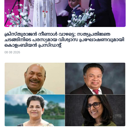
ക്രിസ്തുരാജൻ നീണാൾ വാഴട്ടെ; സത്യപ്രതിജ്ഞ
ചടങ്ങിനിടെ പരസ്യമായ വിശ്വാസ പ്രഘോഷണവുമായി
കൊളംബിയൻ പ്രസിഡന്റ്
08 08 2026