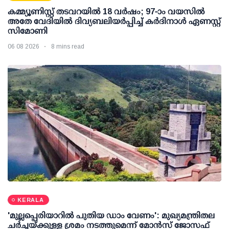
കമ്മ്യൂണിസ്റ്റ് തടവറയില്‍ 18 വര്‍ഷം; 97-ാം വയസില്‍
അതേ വേദിയില്‍ ദിവ്യബലിയര്‍പ്പിച്ച് കര്‍ദിനാള്‍ ഏണസ്റ്റ്
സിമോണി
06 08 2026
8 mins read
KERALA
'മുല്ലപ്പെരിയാറില്‍ പുതിയ ഡാം വേണം': മുഖ്യമന്ത്രിതല
ചര്‍ച്ചയ്ക്കുള്ള ശ്രമം നടത്തുമെന്ന് മോന്‍സ് ജോസഫ്