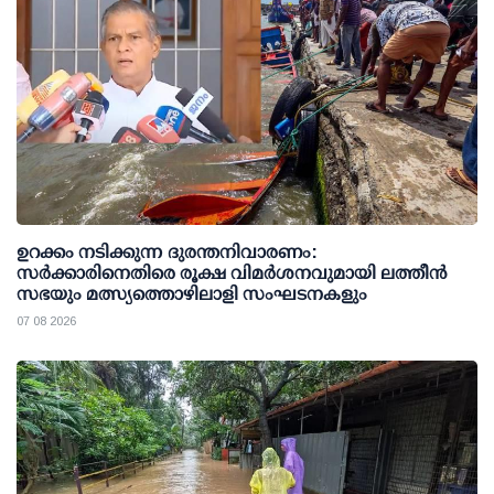
ഉറക്കം നടിക്കുന്ന ദുരന്തനിവാരണം:
സര്‍ക്കാരിനെതിരെ രൂക്ഷ വിമര്‍ശനവുമായി ലത്തീന്‍
സഭയും മത്സ്യത്തൊഴിലാളി സംഘടനകളും
07 08 2026