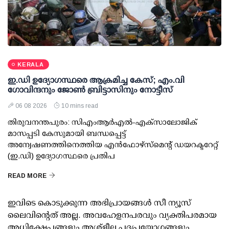
KERALA
ഇ.ഡി ഉദ്യോഗസ്ഥരെ ആക്രമിച്ച കേസ്; എം.വി
ഗോവിന്ദനും ജോണ്‍ ബ്രിട്ടാസിനും നോട്ടീസ്
06 08 2026
10 mins read
തിരുവനന്തപുരം: സിഎംആര്‍എല്‍-എക്‌സാലോജിക്
മാസപ്പടി കേസുമായി ബന്ധപ്പെട്ട്
അന്വേഷണത്തിനെത്തിയ എന്‍ഫോഴ്സ്മെന്റ് ഡയറക്ടറേറ്റ്
(ഇ.ഡി) ഉദ്യോഗസ്ഥരെ പ്രതിപ
READ MORE
ഇവിടെ കൊടുക്കുന്ന അഭിപ്രായങ്ങള്‍ സീ ന്യൂസ്
ലൈവിന്റെത് അല്ല. അവഹേളനപരവും വ്യക്തിപരമായ
അധിക്ഷേപങ്ങളും അശ്‌ളീല പദപ്രയോഗങ്ങളും