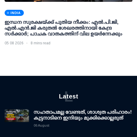
INDIA
ഇന്ധന സുരക്ഷയ്ക്ക് പുതിയ നീക്കം: എല്‍.പി.ജി,
എല്‍.എന്‍.ജി കരുതല്‍ ശേഖരത്തിനായി കേന്ദ്ര
സര്‍ക്കാര്‍; പാചക വാതകത്തിന് വില ഉയര്‍ന്നേക്കും
05 08 2026
8 mins read
L
Latest
സഹതാപമല്ല വേണ്ടത്, ശാശ്വത പരിഹാരം!
കുട്ടനാടിനെ ഇനിയും മുക്കിക്കൊല്ലരുത്
06 August