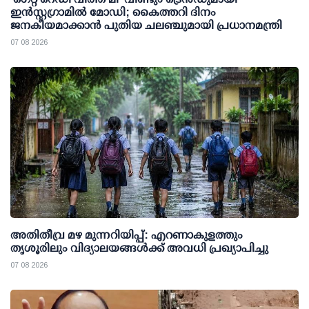
ഇന്‍സ്റ്റഗ്രാമില്‍ മോഡി; കൈത്തറി ദിനം
ജനകീയമാക്കാന്‍ പുതിയ ചലഞ്ചുമായി പ്രധാനമന്ത്രി
07 08 2026
അതിതീവ്ര മഴ മുന്നറിയിപ്പ്: എറണാകുളത്തും
തൃശൂരിലും വിദ്യാലയങ്ങള്‍ക്ക് അവധി പ്രഖ്യാപിച്ചു
07 08 2026