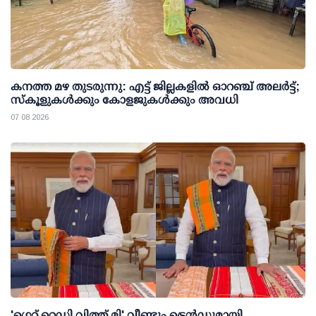
കനത്ത മഴ തുടരുന്നു: എട്ട് ജില്ലകളില്‍ ഓറഞ്ച് അലര്‍ട്ട്;
സ്‌കൂളുകള്‍ക്കും കോളജുകള്‍ക്കും അവധി
07 08 2026
'ഗെറ്റ് റെഡി വിത്ത് മി' വീണ്ടും ട്രെന്‍ഡുമായി