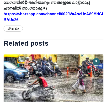
വേഗത്തിൽ⌚ അറിയാനും ഞങ്ങളുടെ വാട്ട്സാപ്പ്
ചാനലിൽ അംഗമാകൂ 📲
https://whatsapp.com/channel/0029VaAscUeA89MdGi
BAUc26
#Kerala
Related posts