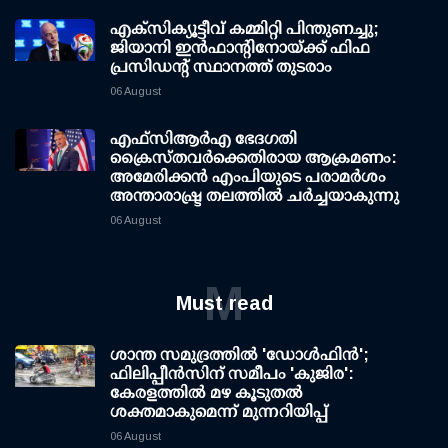
എക്സിക്യൂട്ടീവ് കമ്മിറ്റി പിന്തുണച്ചു;
ജിയാനി ഇന്‍ഫാന്റിനോയ്ക്ക് ഫിഫ
പ്രസിഡന്റ് സ്ഥാനത്ത് തുടരാം
06 August
എഫ്‌സി‌ആര്‍‌എ ഭേദഗതി
ക്രൈസ്തവർക്കെതിരായ ആക്രമണം:
അമേരിക്കൻ എംപിയുടെ പരാമർശം
അന്താരാഷ്ട്ര തലത്തിൽ ചർച്ചയാകുന്നു
06 August
M
Must read
ശാന്ത സമുദ്രത്തില്‍ 'ഡോള്‍ഫിന്‍';
ഫിലിപ്പീന്‍സിന് സമീപം 'കുജിര':
കേരളത്തില്‍ മഴ കൂടുതല്‍
ശക്തമാകുമെന്ന് മുന്നറിയിപ്പ്
06 August