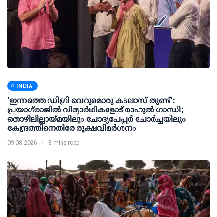
INDIA
'ഇന്നത്തെ ഡിഗ്രി വെറുമൊരു കടലാസ് തുണ്ട്':
പ്രയാഗ്‌രാജില്‍ വിദ്യാര്‍ഥികളോട് രാഹുല്‍ ഗാന്ധി;
തൊഴിലില്ലായ്മയിലും ചോദ്യപേപ്പര്‍ ചോര്‍ച്ചയിലും
കേന്ദ്രത്തിനെതിരേ രൂക്ഷവിമര്‍ശനം
09 08 2026
8 mins read