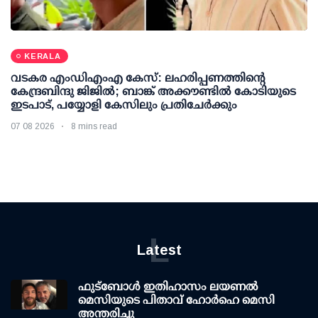
KERALA
വടകര എംഡിഎംഎ കേസ്: ലഹരിപ്പണത്തിന്റെ
കേന്ദ്രബിന്ദു ജിജില്‍; ബാങ്ക് അക്കൗണ്ടില്‍ കോടിയുടെ
ഇടപാട്, പയ്യോളി കേസിലും പ്രതിചേര്‍ക്കും
07 08 2026
8 mins read
L
Latest
ഫുട്ബോൾ ഇതിഹാസം ലയണൽ
മെസിയുടെ പിതാവ് ഹോർഹെ മെസി
അന്തരിച്ചു