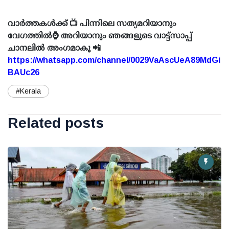
വാർത്തകൾക്ക് 📺 പിന്നിലെ സത്യമറിയാനും
വേഗത്തിൽ⌚ അറിയാനും ഞങ്ങളുടെ വാട്ട്സാപ്പ്
ചാനലിൽ അംഗമാകൂ 📲
https://whatsapp.com/channel/0029VaAscUeA89MdGi
BAUc26
#Kerala
Related posts