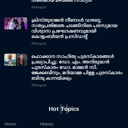
ശക്തമായ മഴയ്ക്ക് സാധ്യത
08 August
ക്രിസ്തുരാജൻ നീണാൾ വാഴട്ടെ;
സത്യപ്രതിജ്ഞ ചടങ്ങിനിടെ പരസ്യമായ
വിശ്വാസ പ്രഘോഷണവുമായി
കൊളംബിയൻ പ്രസിഡന്റ്
08 August
ഫൊക്കാന സാഹിത്യ പുരസ്‌കാരങ്ങള്‍
പ്രഖ്യാപിച്ചു: ഡോ. എം. അനിരുദ്ധന്‍
പുരസ്‌കാരം ഡോ. മാമ്മന്‍ സി.
ജേക്കബിനും, മറിയാമ്മ പിള്ള പുരസ്‌കാരം
ബിന്ദു കാനയ്ക്കും
08 August
H
Hot Topics
Home
History