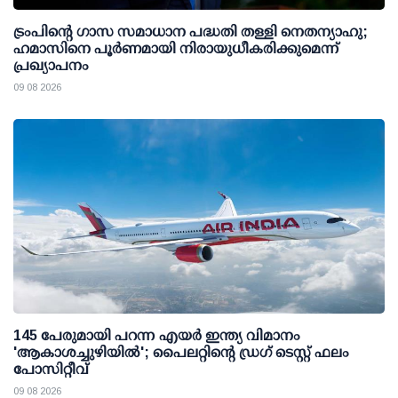
ട്രംപിന്റെ ഗാസ സമാധാന പദ്ധതി തള്ളി നെതന്യാഹു;
ഹമാസിനെ പൂര്‍ണമായി നിരായുധീകരിക്കുമെന്ന്
പ്രഖ്യാപനം
09 08 2026
145 പേരുമായി പറന്ന എയര്‍ ഇന്ത്യ വിമാനം
'ആകാശച്ചുഴിയില്‍'; പൈലറ്റിന്റെ ഡ്രഗ് ടെസ്റ്റ് ഫലം
പോസിറ്റീവ്
09 08 2026