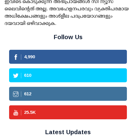
ഇവിടെ കൊടുക്കുന്ന അഭിപ്രായങ്ങള്‍ സീ ന്യൂസ്
ലൈവിന്റെത് അല്ല. അവഹേളനപരവും വ്യക്തിപരമായ
അധിക്ഷേപങ്ങളും അശ്‌ളീല പദപ്രയോഗങ്ങളും
ദയവായി ഒഴിവാക്കുക.
Follow Us
4,990
610
612
25.5
K
Latest Updates