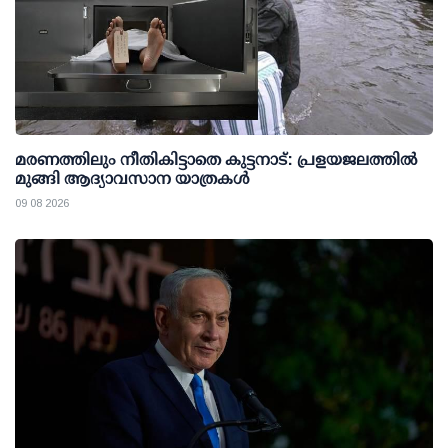
മരണത്തിലും നീതികിട്ടാതെ കുട്ടനാട്: പ്രളയജലത്തില്‍
മുങ്ങി ആദ്യാവസാന യാത്രകള്‍
09 08 2026