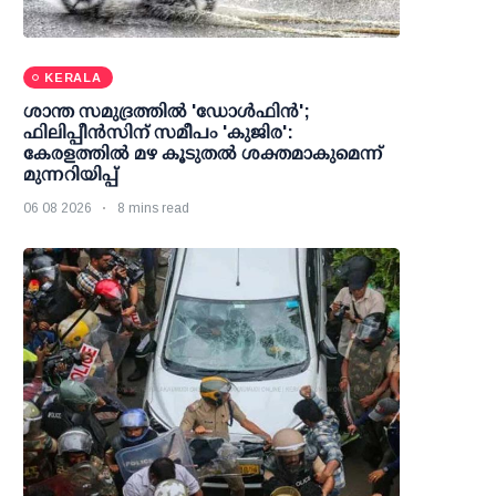
KERALA
ശാന്ത സമുദ്രത്തില്‍ 'ഡോള്‍ഫിന്‍';
ഫിലിപ്പീന്‍സിന് സമീപം 'കുജിര':
കേരളത്തില്‍ മഴ കൂടുതല്‍ ശക്തമാകുമെന്ന്
മുന്നറിയിപ്പ്
06 08 2026
8 mins read