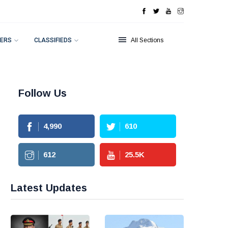
ERS
CLASSIFIEDS
All Sections
Follow Us
4,990
610
612
25.5
K
Latest Updates