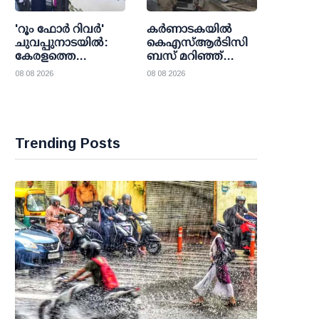
പ്രവേശന വിലക്ക്
ഏര്‍പ്പെടുത്തണമെന്ന്
'റൂം ഫോര്‍ റിവര്‍'
കര്‍ണാടകയില്‍
എന്‍.ഡി.പി
ചുവപ്പുനാടയില്‍:
കെഎസ്ആര്‍ടിസി
കേരളത്തെ
ബസ് മറിഞ്ഞ്
പ്രളയമുക്തമാക്കാനുള്ള
അപകടം:
08 08 2026
08 08 2026
സ്വപ്ന പദ്ധതി
ഡ്രൈവറും
വെളിച്ചം കണ്ടില്ല
കണ്ടക്ടറും മരിച്ചു;
20 പേര്‍ക്ക് പരിക്ക്
Trending Posts