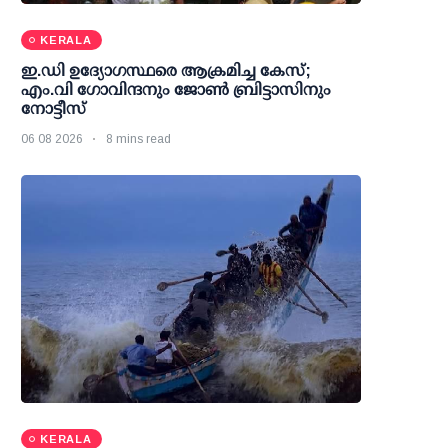
KERALA
ഇ.ഡി ഉദ്യോഗസ്ഥരെ ആക്രമിച്ച കേസ്;
എം.വി ഗോവിന്ദനും ജോണ്‍ ബ്രിട്ടാസിനും
നോട്ടീസ്
06 08 2026
8 mins read
KERALA