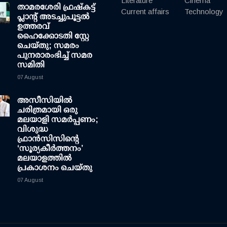
Literature
Cinema
താമരശേരി ഫ്രഷ്കട്ട്
Current affairs
Technology
പ്ലാന്റ് അടച്ചുപൂട്ടൽ
ഉത്തരവ്
ഹൈക്കോടതി സ്റ്റേ
ചെയ്തു; സമരം
പുനരാരംഭിച്ച് സമര
സമിതി
07 August
അസീസിയിൽ
ചരിത്രമായി ഒരു
മലയാളി സമർപ്പണം;
വിശുദ്ധ
ഫ്രാൻസിസിന്റെ
‘സൂര്യകീർത്തനം’
മലയാളത്തിൽ
പ്രകാശനം ചെയ്തു
07 August