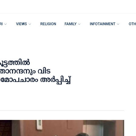
RI
VIEWS
RELIGION
FAMILY
INFOTAINMENT
OTH
ൂട്ടത്തിൽ
ാനന്ദനും വിട
ോപചാരം അർപ്പിച്ച്