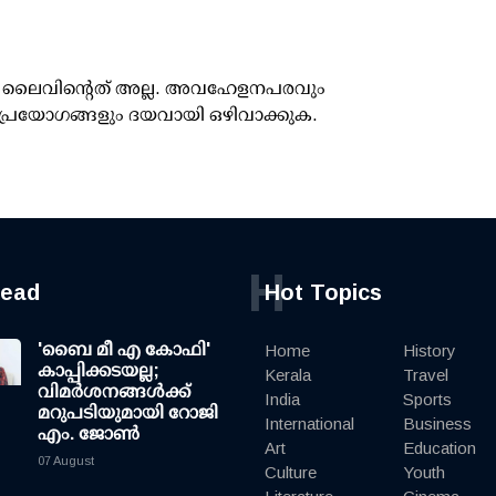
ൂസ് ലൈവിന്റെത് അല്ല. അവഹേളനപരവും
പ്രയോഗങ്ങളും ദയവായി ഒഴിവാക്കുക.
H
read
Hot Topics
'ബൈ മീ എ കോഫി'
Home
History
കാപ്പിക്കടയല്ല;
Kerala
Travel
വിമര്‍ശനങ്ങള്‍ക്ക്
India
Sports
മറുപടിയുമായി റോജി
International
Business
എം. ജോണ്‍
Art
Education
07 August
Culture
Youth