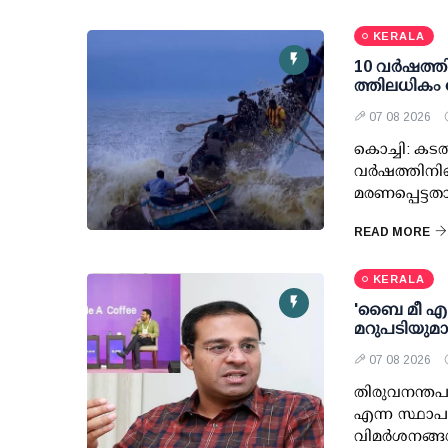
KERALA
10 വര്‍ഷത്ത
ത്തിലധികം 
07 08 2026
കൊച്ചി: കടല
വര്‍ഷത്തിനി
മരണപ്പെട്ടത
READ MORE
KERALA
'ബൈ മീ എ കോ
മറുപടിയുമ
07 08 2026
തിരുവനന്തപു
എന്ന സ്ഥാപ
വിമര്‍ശനങ്ങ