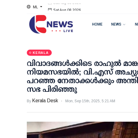
ML
Sat Aug 08 2026
HOME
NEWS
N
KERALA
വിവാദങ്ങള്‍ക്കിടെ രാഹുൽ മാങ്ക
നിയമസഭയിൽ; വി.എസ് അച്യുത
പറഞ്ഞ നേതാക്കൾക്കും അന്തിമ
സഭ പിരിഞ്ഞു
Kerala Desk
By
Mon, Sep 15th, 2025, 5:21 AM