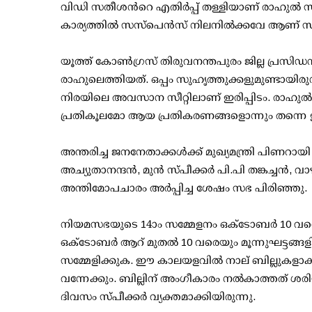
വിഡി സതീശന്‍റെ എതിര്‍പ്പ് തള്ളിയാണ് രാഹു
കാര്യത്തിൽ സസ്പെന്‍സ് നിലനിൽക്കവേ ആണ് സഭ തുട
യൂത്ത് കോൺഗ്രസ് തിരുവനന്തപുരം ജില്ല പ്രസിഡന
രാഹുലെത്തിയത്. ഒപ്പം സുഹൃത്തുക്കളുമുണ്ടായ
നിരയിലെ അവസാന സീറ്റിലാണ് ഇരിപ്പിടം. രാ
പ്രതികൂലമോ ആയ പ്രതികരണങ്ങളൊന്നും തന്നെ ഉണ്
അന്തരിച്ച ജനനേതാക്കൾക്ക് മുഖ്യമന്ത്രി പിണറായി
അച്യുതാനന്ദൻ, മുൻ സ്‌പീക്കർ പി.പി തങ്കച്
അന്തിമോപചാരം അർപ്പിച്ച ശേഷം സഭ പിരിഞ്ഞു.
നിയമസഭയുടെ 14ാം സമ്മേളനം ഒക്‌ടോബർ 10 വരെയ
ഒക്‌ടോബർ ആറ് മുതൽ 10 വരെയും മൂന്നുഘട്ടങ്
സമ്മേളിക്കുക. ഈ കാലയളവിൽ നാല് ബില്ലുകളാകു
വന്നേക്കും. ബില്ലിന് അംഗീകാരം നൽകാത്തത്
ദിവസം സ്പീക്കർ വ്യക്തമാക്കിയിരുന്നു.