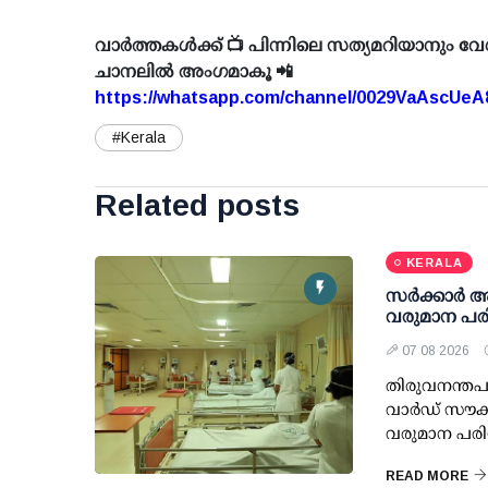
വാർത്തകൾക്ക് 📺 പിന്നിലെ സത്യമറിയാനും വേ
ചാനലിൽ അംഗമാകൂ 📲
https://whatsapp.com/channel/0029VaAscUe
#Kerala
Related posts
KERALA
സര്‍ക്കാര്‍
വരുമാന പരി
07 08 2026
തിരുവനന്തപു
വാര്‍ഡ് സൗക
വരുമാന പരിധ
READ MORE