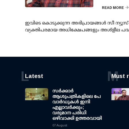
READ MORE
ഇവിടെ കൊടുക്കുന്ന അഭിപ്രായങ്ങള്‍ സീ ന്യ
വ്യക്തിപരമായ അധിക്ഷേപങ്ങളും അശ്‌ളീല പദ
L
M
Latest
Must 
സര്‍ക്കാര്‍
ആശുപത്രികളിലെ പേ
വാര്‍ഡുകള്‍ ഇനി
എല്ലാവര്‍ക്കും;
വരുമാന പരിധി
ഒഴിവാക്കി ഉത്തരവായി
07 August