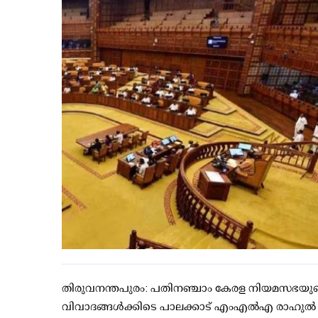
തിരുവനന്തപുരം: പതിനഞ്ചാം കേരള നിയമസഭയുടെ
വിവാദങ്ങള്‍ക്കിടെ പാലക്കാട് എംഎൽഎ രാഹുൽ മാ